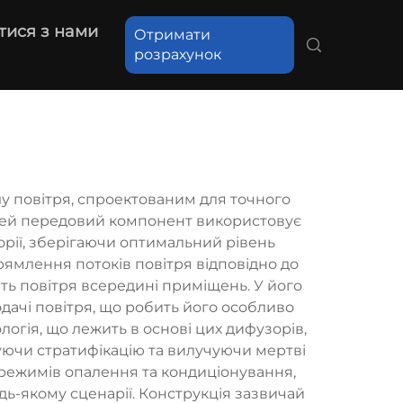
тися з нами
Отримати
розрахунок
 повітря, спроектованим для точного
 Цей передовий компонент використовує
рії, зберігаючи оптимальний рівень
ямлення потоків повітря відповідно до
ь повітря всередині приміщень. У його
одачі повітря, що робить його особливо
гія, що лежить в основі цих дифузорів,
уючи стратифікацію та вилучуючи мертві
 режимів опалення та кондиціонування,
дь-якому сценарії. Конструкція зазвичай