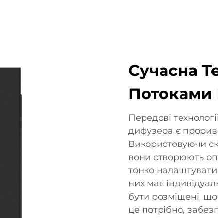
Сучасна Т
Потоками 
Передові технологі
дифузера є прориво
Використовуючи ск
вони створюють оп
тонко налаштувати 
них має індивідуал
бути розміщені, що
це потрібно, забе