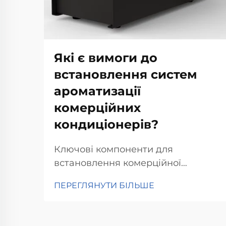
Які є вимоги до
встановлення систем
ароматизації
комерційних
кондиціонерів?
Ключові компоненти для
встановлення комерційної
системи ароматизації HVAC.
ПЕРЕГЛЯНУТИ БІЛЬШЕ
Оцінка сумісності системи HVAC.
Під час налаштування
комерційної системи ароматизації