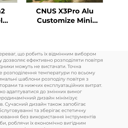
m2
CNUS X3Pro Alu
l
Customize Mini
плав
Portable 8 Scent
 мл
Gear Алюмінієвий
ної
корпус 10ML
ереваг, що робить їх вiдмiнним вибором
ий
Безводна
иду дозволяє ефективно розподiляти повiтря
овий
ароматична олія
одники можуть не вистачати. Точна
не розподiлення температури по всьому
FI
Автомобільний
имальнi шаблони розподiлу повiтря з
ароматний
орами та нижчих експлуатацiйних витрат.
гко адаптуватися до змiнних вимог
ий
диффузер
еродинамiчний дизайн мiнiмiзує
в. Сучасний дизайн також запобiгає
слуговуваннi та зберiгає естетичну
лювання без використання iнструментiв
жби, роблячи їх економiчно вигідним