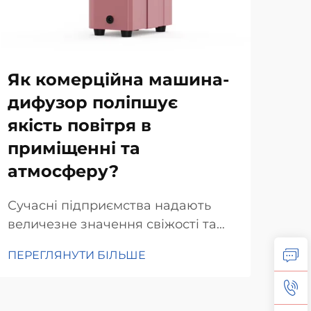
Як комерційна машина-
Як
дифузор поліпшує
до
якість повітря в
рі
приміщенні та
Рів
атмосферу?
зал
бач
Сучасні підприємства надають
ПЕР
спр
величезне значення свіжості та
наш
затишку в приміщеннях.
Диф
ПЕРЕГЛЯНУТИ БІЛЬШЕ
Комерційні дифузи виконують цю
спр
задачу одночасно двома
ств
способами. Вони поширюють
про