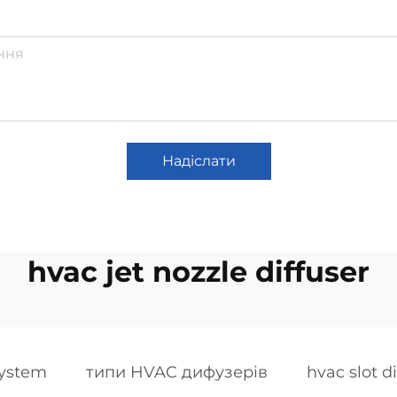
Надіслати
hvac jet nozzle diffuser
system
типи HVAC дифузерів
hvac slot di