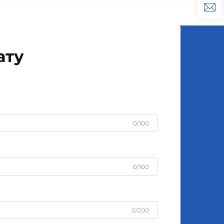
приємні аромати в офісах,
магазинах та ресторанах, а також
очищують повітря...
ату
0/100
0/100
0/200