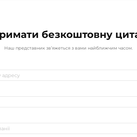
високого тиску, так і рідкий
аромат, щоб створити дрібний
міст, який розносить аромат по
всьому...
римати безкоштовну цит
Наш представник зв’яжеться з вами найближчим часом.