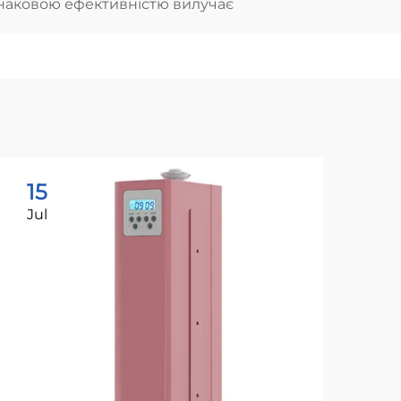
однаковою ефективнiстю вилучає
15
1
Jul
Ju