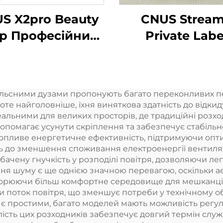
S X2pro Beauty
CNUS Strea
p Професійний
Private Labe
комерційний
Алюмінієвий с
матний дифузер
Вставка в 150
оматна ефірна
Флори аромат
пульсними дузами пропонують багато переконливих п
лія Готельний
олії Холодн
оте найголовнiше, їхня виняткова здатнiсть до вiдк
матний апарат
туман Бездрот
 ідеальними для великих просторiв, де традицiйнi розх
допомагає усунути скрiплення та забезпечує стабiль
розумний WI
хопливе енергетичне ефективнiсть, пiдтримуючи опт
контроль
ь до зменшення споживання електроенергiї вентилят
бачену гнучкiсть у розподiлi повiтря, дозволяючи ле
Ароматичн
ня шуму є ще однiєю значною перевагою, оскiльки а
дифузер
 створюючи бiльш комфортне середовище для мешканцi
поток повiтря, що зменшує потреби у технiчному об
 є простими, багато моделей мають можливiсть регу
алiсть цих розходникiв забезпечує довгий термiн слу