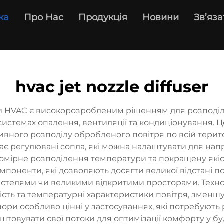
ка
Про Нас
Продукція
Новини
Зв’яза
hvac jet nozzle diffuser
и HVAC є високорозробленим рішенням для розподілу
 системах опалення, вентиляції та кондиціонування.
вного розподілу обробленого повітря по всій терито
є регулювані сопла, які можна налаштувати для напр
омірне розподілення температури та покращену якіст
мпоненти, які дозволяють досягти великої відстані п
телями чи великими відкритими просторами. Техноло
ість та температурні характеристики повітря, зменш
зори особливо цінні у застосуваннях, які потребують
товувати свої потоки для оптимізації комфорту у бу