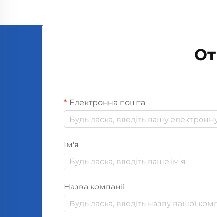
HVAC першою справою є
перевірка її сумісності з вже
наявним обладнанням. Системи
суттєво відрізняються сьогодні
От
між...
Електронна пошта
Ім'я
Назва компанії