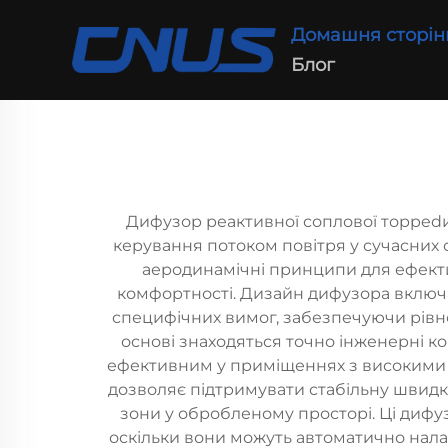
Домашня сторін
Блог
Дифузор реактивної соплової торped
керування потоком повітря у сучасних
аеродинамічні принципи для ефекти
комфортності. Дизайн дифузора включа
специфічних вимог, забезпечуючи рівн
основі знаходяться точно інженерні ко
ефективним у приміщеннях з високими с
дозволяє підтримувати стабільну швидк
зони у обробленому просторі. Ці дифу
оскільки вони можуть автоматично налаш