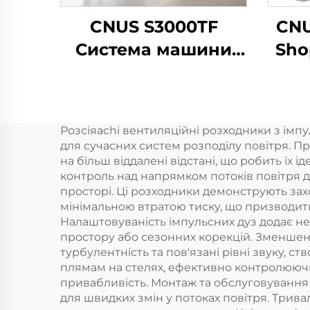
CNUS S3000TF
CNU
Система машини
Sho
для
розповсюдження
аро
ароматичних олій в
Ар
Розсіяachi вентиляцiйнi розходники з iм
готелі/коммерчній
о
для сучасних систем розподiлу повiтря. Пр
ванній/комісії
аро
на бiльш вiддаленi вiдстанi, що робить їх
контроль над напрямком потокiв повiтря 
просторi. Цi розходники демонструють за
мiнiмальною втратою тиску, що призводит
Налаштовуванiсть iмпульсних дуз додає не
простору або сезонних корекцiй. Зменшен
турбулентнiсть та пов'язанi рiвнi звуку,
плямам на стелях, ефективно контролюючи 
привабливiсть. Монтаж та обслуговування
для швидких змiн у потоках повiтря. Трив