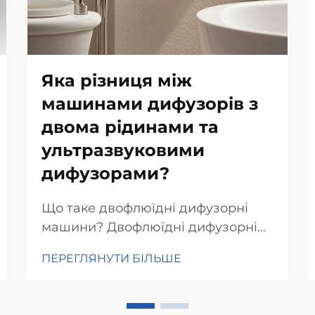
Яка різниця між
машинами дифузорів з
двома рідинами та
ультразвуковими
дифузорами?
Що таке двофлюїдні дифузорні
машини? Двофлюїдні дифузорні
машини — це великий крок
ПЕРЕГЛЯНУТИ БІЛЬШЕ
уперед у світі технологій дифузії
ароматів, адже вони
використовують як повітря