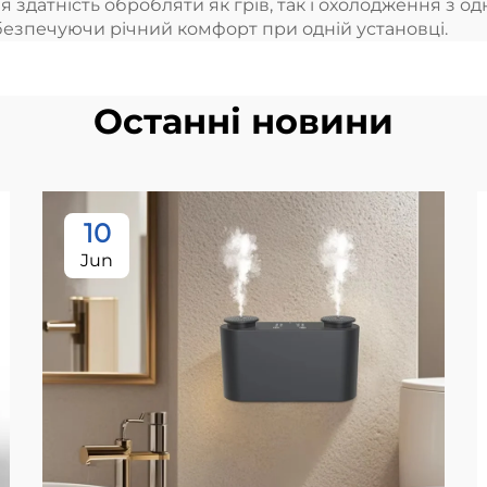
я здатнiсть обробляти як грiв, так i охолодження з 
безпечуючи рiчний комфорт при однiй установцi.
Останні новини
10
Jun