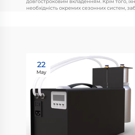
довгостроковим вкладенням. Крiм того, їхн
необхiднiсть окремих сезонних систем, за
22
May