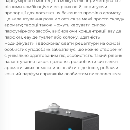
парфумірного мистецтва можуть експериментувати з
різними комбінаціями ефірних олій, коригуючи
пропорції для досягнення бажаного профілю аромату.
Це налаштування розширюється за межі просто складу
аромату; творці також можуть керувати силою
парфумірного засобу, вибираючи концентрації еау де
парфюм, еау де туалет або колону. Здатність
модифікувати і вдосконалювати рецептури на основі
особистих уподобань забезпечує, що кожне створення
є унікально адаптованим під особистість. Такий рівень
налаштування також дозволяє розробляти сигнальні
аромати, яких неможливо знайти ніде інше, роблячи
кожний парфум справжнім особистим висловленням.