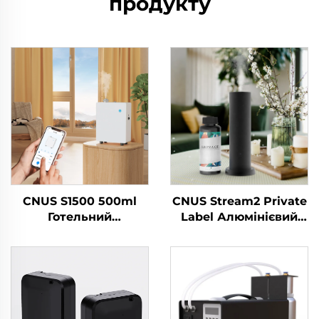
продукту
CNUS S1500 500ml
CNUS Stream2 Private
Готельний
Label Алюмінієвий
високотисковий
сплав Вставка в 150
очищач повітря Запах
мл Флори ароматної
Ефірні масла
олії Холодний туман
Чистильник парфумів
Бездротовий
Аромати
розумний WIFI
Ароматизатор
контроль