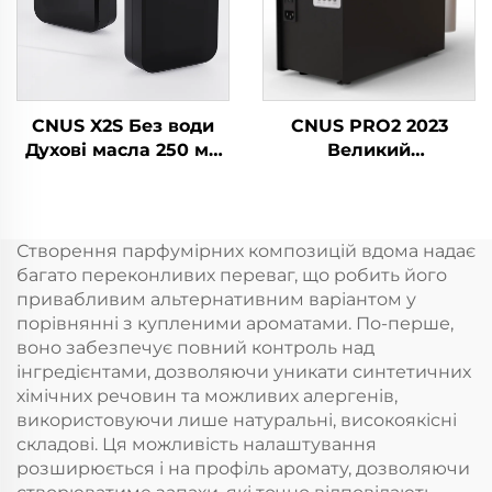
повітря
Ароматичний
Ароматизатор
дифузер
повітря
CNUS X2S Без води
CNUS PRO2 2023
Духові масла 250 мл
Великий
Батарея Духовий
комерційний запах-
дифузер Машина
включальний
Домашня свіжильник
аерозольний
повітря Ароматичний
ароматний диспенсер
Створення парфумірних композицій вдома надає
дифузер
електричний HVAC
багато переконливих переваг, що робить його
олійний свіжильник
привабливим альтернативним варіантом у
повітря дифузер
порівнянні з купленими ароматами. По-перше,
воно забезпечує повний контроль над
інгредієнтами, дозволяючи уникати синтетичних
хімічних речовин та можливих алергенів,
використовуючи лише натуральні, високоякісні
складові. Ця можливість налаштування
розширюється і на профіль аромату, дозволяючи