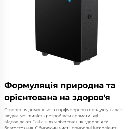
Формуляція природна та
орієнтована на здоров'я
Створення домашнього парфумерного продукту надає
людям можливість розробляти аромати, які
відповідають їхнім цілям зbereгчення здоров'я та
благостояння. Обираючи чисті, природні інгредієнти,