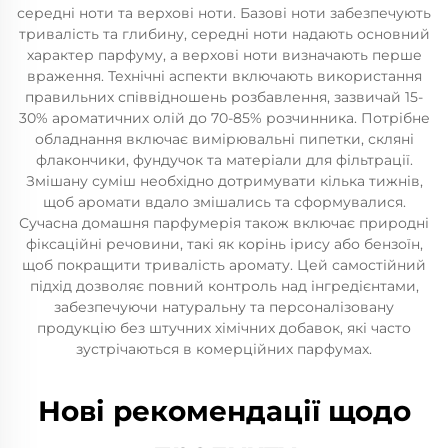
середні ноти та верхові ноти. Базові ноти забезпечують
тривалість та глибину, середні ноти надають основний
характер парфуму, а верхові ноти визначають перше
враження. Технічні аспекти включають використання
правильних співвідношень розбавлення, зазвичай 15-
30% ароматичних олій до 70-85% розчинника. Потрібне
обладнання включає вимірювальні пипетки, скляні
флакончики, фундучок та матеріали для фільтрації.
Змішану суміш необхідно дотримувати кілька тижнів,
щоб аромати вдало змішались та сформувалися.
Сучасна домашня парфумерія також включає природні
фіксаційні речовини, такі як корінь ірису або бензоїн,
щоб покращити тривалість аромату. Цей самостійний
підхід дозволяє повний контроль над інгредієнтами,
забезпечуючи натуральну та персоналізовану
продукцію без штучних хімічних добавок, які часто
зустрічаються в комерційних парфумах.
Нові рекомендації щодо