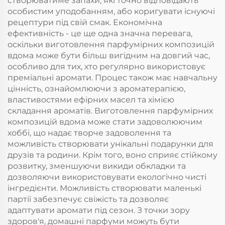
створюватиме запахи, які точно відповідають
особистим уподобанням, або коригувати існуючі
рецептури під свій смак. Економічна
ефективність - це ще одна значна перевага,
оскільки виготовлення парфумірних композицій
вдома може бути більш вигідним на довгий час,
особливо для тих, хто регулярно використовує
преміальні аромати. Процес також має навчальну
цінність, ознайомлюючи з ароматерапією,
властивостями ефірних масел та хімією
складання ароматів. Виготовлення парфумірних
композицій вдома може стати задоволюючим
хоббі, що надає творче задоволення та
можливість створювати унікальні подарунки для
друзів та родини. Крім того, воно сприяє стійкому
розвитку, зменшуючи викиди обкладки та
дозволяючи використовувати екологічно чисті
інгредієнти. Можливість створювати маленькі
партії забезпечує свіжість та дозволяє
адаптувати аромати під сезон. З точки зору
здоров'я, домашні парфуми можуть бути