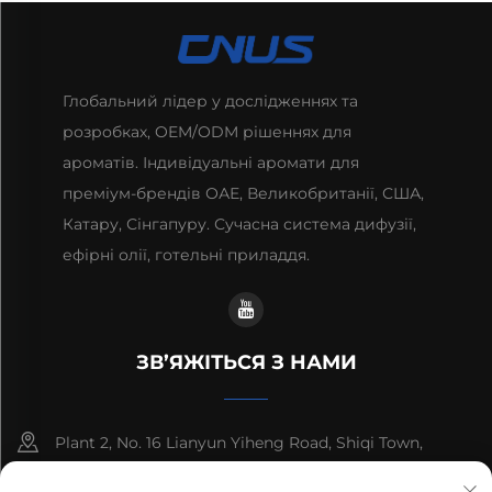
Глобальний лідер у дослідженнях та
розробках, OEM/ODM рішеннях для
ароматів. Індивідуальні аромати для
преміум-брендів ОАЕ, Великобританії, США,
Катару, Сінгапуру. Сучасна система дифузії,
ефірні олії, готельні приладдя.
ЗВ’ЯЖІТЬСЯ З НАМИ
Plant 2, No. 16 Lianyun Yiheng Road, Shiqi Town,
Guangzhou, Guangdong, China