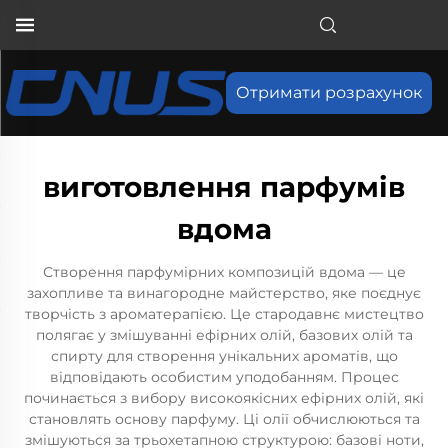
Отримати розрахунок
виготовлення парфумів
вдома
Створення парфумірних композицій вдома — це
захопливе та винагородне майстерство, яке поєднує
творчість з ароматерапією. Це стародавнє мистецтво
полягає у змішуванні ефірних олій, базових олій та
спирту для створення унікальних ароматів, що
відповідають особистим уподобанням. Процес
починається з вибору високоякісних ефірних олій, які
становлять основу парфуму. Ці олії обчислюються та
змішуються за трьохетапною структурою: базові ноти,