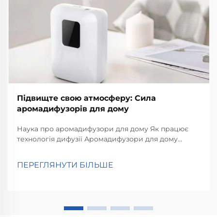
Підвищте свою атмосферу: Сила
аромадифузорів для дому
Наука про аромадифузори для дому Як працює
технологія дифузії Аромадифузори для дому
працюють за допомогою технології дифузії, яка
поширює молекули аромату по кімнаті. Спрощено
ПЕРЕГЛЯНУТИ БІЛЬШЕ
кажучи, ефірні олії перетворюються на...