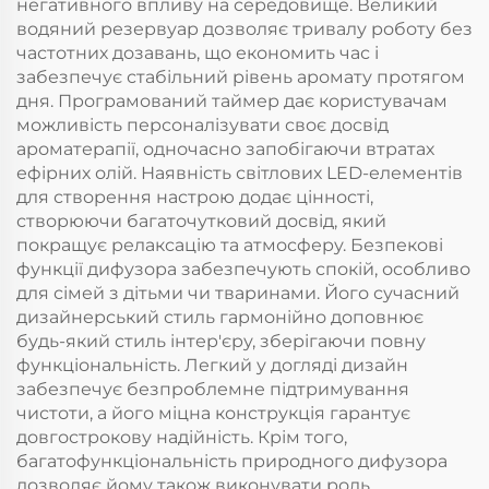
негативного впливу на середовище. Великий
водяний резервуар дозволяє тривалу роботу без
частотних дозавань, що економить час і
забезпечує стабільний рівень аромату протягом
дня. Програмований таймер дає користувачам
можливість персоналізувати своє досвід
ароматерапії, одночасно запобігаючи втратах
ефірних олій. Наявність світлових LED-елементів
для створення настрою додає цінності,
створюючи багаточутковий досвід, який
покращує релаксацію та атмосферу. Безпекові
функції дифузора забезпечують спокій, особливо
для сімей з дітьми чи тваринами. Його сучасний
дизайнерський стиль гармонійно доповнює
будь-який стиль інтер'єру, зберігаючи повну
функціональність. Легкий у догляді дизайн
забезпечує безпроблемне підтримування
чистоти, а його міцна конструкція гарантує
довгострокову надійність. Крім того,
багатофункціональність природного дифузора
дозволяє йому також виконувати роль