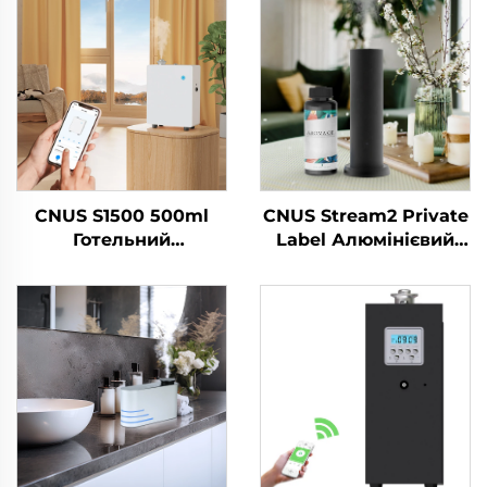
CNUS S1500 500ml
CNUS Stream2 Private
Готельний
Label Алюмінієвий
високотисковий
сплав Вставка в 150
очищач повітря Запах
мл Флори ароматної
Ефірні масла
олії Холодний туман
Чистильник парфумів
Бездротовий
Аромати
розумний WIFI
Ароматизатор
контроль
повітря
Ароматичний
Ароматизатор
дифузер
повітря