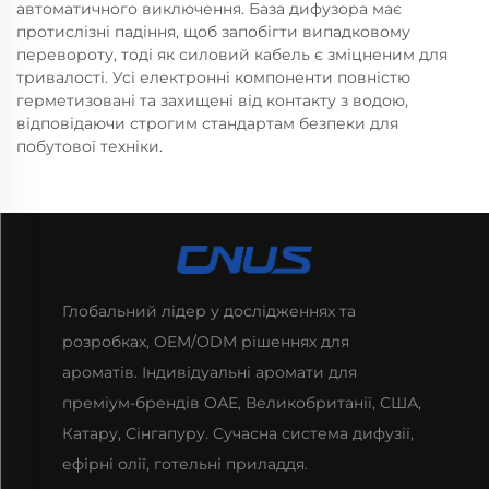
автоматичного виключення. База дифузора має
протислізні падіння, щоб запобігти випадковому
перевороту, тоді як силовий кабель є зміцненим для
тривалості. Усі електронні компоненти повністю
герметизовані та захищені від контакту з водою,
відповідаючи строгим стандартам безпеки для
побутової техніки.
Глобальний лідер у дослідженнях та
розробках, OEM/ODM рішеннях для
ароматів. Індивідуальні аромати для
преміум-брендів ОАЕ, Великобританії, США,
Катару, Сінгапуру. Сучасна система дифузії,
ефірні олії, готельні приладдя.