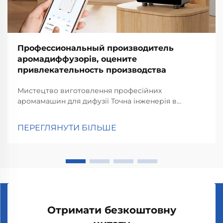
Профессиональный производитель
аромадиффузорів, оцените
привлекательность производства
Мистецтво виготовлення професійних
аромамашин для дифузії Точна інженерія в
системах аромадифузії Важливо правильно
виконати інженерні розрахунки при створенні
ПЕРЕГЛЯНУТИ БІЛЬШЕ
якісних систем аромадифузії, щоб забезпечити
точне поширення ароматів та...
Отримати безкоштовну