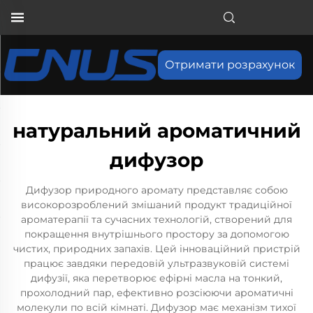
Отримати розрахунок
натуральний ароматичний
дифузор
Дифузор природного аромату представляє собою
високорозроблений змішаний продукт традиційної
ароматерапії та сучасних технологій, створений для
покращення внутрішнього простору за допомогою
чистих, природних запахів. Цей інноваційний пристрій
працює завдяки передовій ультразвуковій системі
дифузії, яка перетворює ефірні масла на тонкий,
прохолодний пар, ефективно розсіюючи ароматичні
молекули по всій кімнаті. Дифузор має механізм тихої