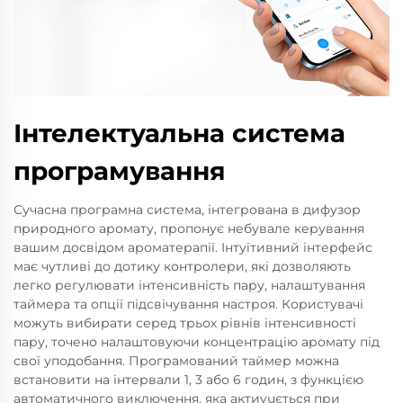
Інтелектуальна система
програмування
Сучасна програмна система, інтегрована в дифузор
природного аромату, пропонує небувале керування
вашим досвідом ароматерапії. Інтуїтивний інтерфейс
має чутливі до дотику контролери, які дозволяють
легко регулювати інтенсивність пару, налаштування
таймера та опції підсвічування настроя. Користувачі
можуть вибирати серед трьох рівнів інтенсивності
пару, точено налаштовуючи концентрацію аромату під
свої уподобання. Програмований таймер можна
встановити на інтервали 1, 3 або 6 годин, з функцією
автоматичного виключення, яка актиvuється при