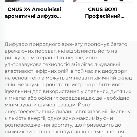
CNUS X4 Алюмінієві
CNUS BOX1
ароматичні дифузори
Професійний
Безводні розумні
комерційний
ароматичні дифузори
електричний
360 ароматичних
диффузер аромату
олійних дифузорів
ароматичних масел
Дифузор природного аромату пропонує багато
Безводні атомізатори
вражаючих переваг, які відрізняють його на
ринку ароматерапії. По-перше, його
ультразвукова технологія зберігає лікувальні
властивості ефірних олій, в той час як дифузори
на основі тепла можуть змінювати хімічний склад
олій. Безшумна робота пристрою робить його
ідеальним для використання у спальнях, дитячих
кімнатах або офісних середовищах, де необхідно
мінімізувати шумові завади. Його
енергоефективний дизайн споживає мінімальну
кількість енергії, одночасно максимізуючи
розповсюдження аромату, що призводить до
нижчих витрат на експлуатацію та зменшення