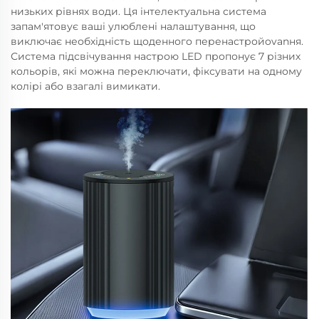
низьких рівнях води. Ця інтелектуальна система
запам'ятовує ваші улюблені налаштування, що
виключає необхідність щоденного перенастройovanня.
Система підсвічування настрою LED пропонує 7 різних
кольорів, які можна переключати, фіксувати на одному
колірі або взагалі вимикати.