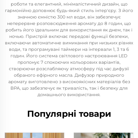
роботи та елегантний, мінімалістичний дизайн, що
гармонійно доповнює будь-який стиль інтер'єру. З його
значною ємністю 300 мл води, він забезпечує
неперервне розповсюдження аромату до 8 годин, що
робить його ідеальним для використання як днем, так і
ночью. Пристрій включає передові функції безпеки,
включаючи автоматичне вимикання при низьких рівнях
води, та програмувані таймери на інтервали 1, 3 та 6
годин. Його система світлового настроювання LED
пропонує 7 спокоючих кольорових варіантів,
створюючи розслабляючу атмосферу під час дифузії
обраного ефірного масла. Дифузор природного
аромату виготовлено з високоякісних матеріалів без
BPA, що забезпечує як тривалість, так і безпеку для
домашнього використання.
Популярні товари