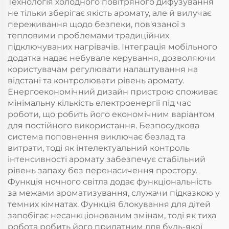
Технологія холодного повітряного дифузування
не тільки зберігає якість аромату, але й вилучає
переживання щодо безпеки, пов'язаної з
тепловими проблемами традиційних
підключуваних нагрівачів. Інтеграція мобільного
додатка надає небувале керування, дозволяючи
користувачам регулювати налаштування на
відстані та контролювати рівень аромату.
Енергоекономічний дизайн пристрою споживає
мінімальну кількість електроенергії під час
роботи, що робить його економічним варіантом
для постійного використання. Безпосудкова
система поповнення виключає безлад та
витрати, тоді як інтелектуальний контроль
інтенсивності аромату забезпечує стабільний
рівень запаху без перенасичення простору.
Функція ночного світла додає функціональність
за межами ароматизування, служачи підказкою у
темних кімнатах. Функція блокування для дітей
запобігає несанкціонованим змінам, тоді як тиха
робота робить його придатним для будь-якої