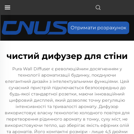
Отримати розрахунок
чистий дифузер для стіни
Pura Wall Diffuser є революційним досягненням у
технології ароматизації будинку, поєднуючи
елегантний дизайн з інтелектуальними функціями. Цей
сучасний пристрій підключається безпосередньо до
будь-якої стандартної розетки, маючи інноваційний
цифровий дисплей, який дозволяє точну регуляцію
інтенсивності та тривалості аромату. Дифузор
використовує власну технологію холодного повітря для
перетворення рідинного аромату в тонку, суху міст, не
використовуючи тепло, що зберігає якість ефірних олій
та ароматів. Його компактні розміри - лише 4,5 дюйми