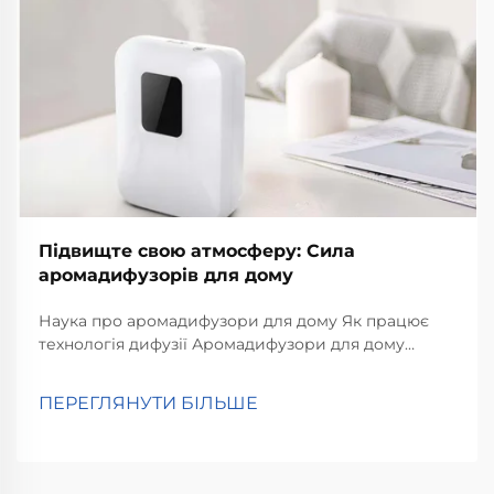
Підвищте свою атмосферу: Сила
аромадифузорів для дому
Наука про аромадифузори для дому Як працює
технологія дифузії Аромадифузори для дому
працюють за допомогою технології дифузії, яка
поширює молекули аромату по кімнаті. Спрощено
ПЕРЕГЛЯНУТИ БІЛЬШЕ
кажучи, ефірні олії перетворюються на...