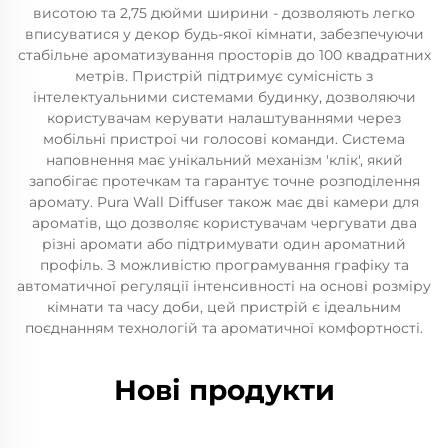
висотою та 2,75 дюйми ширини - дозволяють легко
вписуватися у декор будь-якої кімнати, забезпечуючи
стабільне ароматизування просторів до 100 квадратних
метрів. Пристрій підтримує сумісність з
інтелектуальними системами будинку, дозволяючи
користувачам керувати налаштуваннями через
мобільні пристрої чи голосові команди. Система
наповнення має унікальний механізм 'клік', який
запобігає протечкам та гарантує точне розподілення
аромату. Pura Wall Diffuser також має дві камери для
ароматів, що дозволяє користувачам чергувати два
різні аромати або підтримувати один ароматний
профіль. З можливістю програмування графіку та
автоматичної регуляції інтенсивності на основі розміру
кімнати та часу доби, цей пристрій є ідеальним
поєднанням технологій та ароматичної комфортності.
Нові продукти