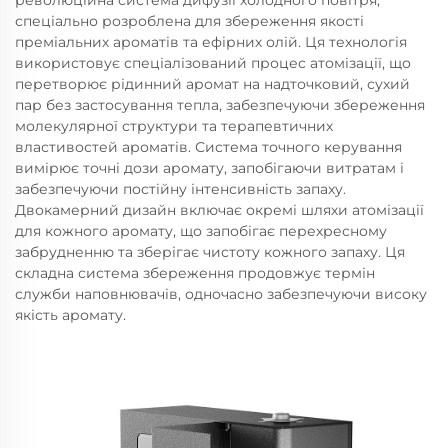
революційна система дифузії холодного повітря,
спеціально розроблена для збереження якості
преміальних ароматів та ефірних олій. Ця технологія
використовує спеціалізований процес атомізації, що
перетворює рідинний аромат на надточковий, сухий
пар без застосування тепла, забезпечуючи збереження
молекулярної структури та терапевтичних
властивостей ароматів. Система точного керування
вимірює точні дози аромату, запобігаючи витратам і
забезпечуючи постійну інтенсивність запаху.
Двокамерний дизайн включає окремі шляхи атомізації
для кожного аромату, що запобігає перехресному
забрудненню та зберігає чистоту кожного запаху. Ця
складна система збереження продовжує термін
служби наповнювачів, одночасно забезпечуючи високу
якість аромату.