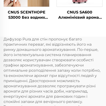
CNUS SCENTHOPE
CNUS SA600
S3000 Без водних
Алюмінієвий аромат
парфумерних
Ефірний олій Аромат
повітряних
Коммерчний аромат
диспенсерів
Машина Електронний
Акрильний
аромат Безводний
Дифузор Pura для стін пропонує багато
автоматичний
hvac Диффузер
практичних переваг, які відрізняють його на
дифузер ароматики
Готель
ринку домашнього ароматизування. По-перше,
Дифузійна система
його інтелектуальна система планировання
Ароматична машина
дозволяє користувачам створювати особисті
графіки ароматизування, забезпечуючи
оптимальне розподілення запаху коли потрібно,
та економлячи аромат при відсутності людей у
приміщенні. Двостороння можливість
ароматизування дозволяє програмувати різні
аромати для різних часів доби, наприклад,
енергізуючі аромати для ранкових годин і
спокійні запахи для вечірнього релаксу.