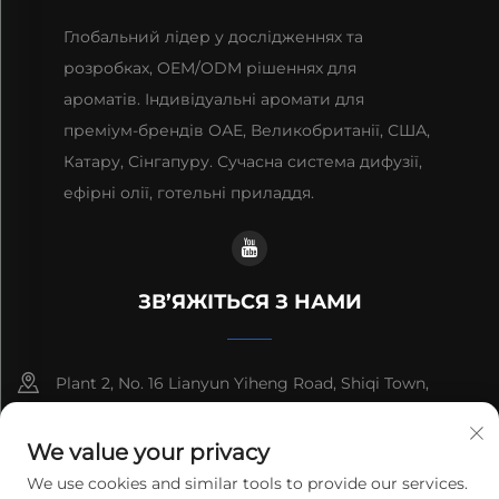
Глобальний лідер у дослідженнях та
розробках, OEM/ODM рішеннях для
ароматів. Індивідуальні аромати для
преміум-брендів ОАЕ, Великобританії, США,
Катару, Сінгапуру. Сучасна система дифузії,
ефірні олії, готельні приладдя.
ЗВ’ЯЖІТЬСЯ З НАМИ
Plant 2, No. 16 Lianyun Yiheng Road, Shiqi Town,
Guangzhou, Guangdong, China
We value your privacy
+86-13192436782
We use cookies and similar tools to provide our services.