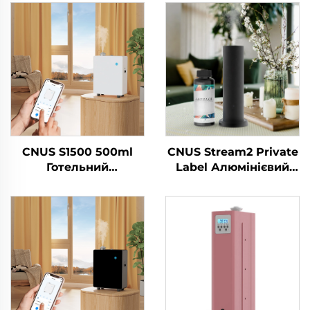
CNUS S1500 500ml
CNUS Stream2 Private
Готельний
Label Алюмінієвий
високотисковий
сплав Вставка в 150
очищач повітря Запах
мл Флори ароматної
Ефірні масла
олії Холодний туман
Чистильник парфумів
Бездротовий
Аромати
розумний WIFI
Ароматизатор
контроль
повітря
Ароматичний
Ароматизатор
дифузер
повітря