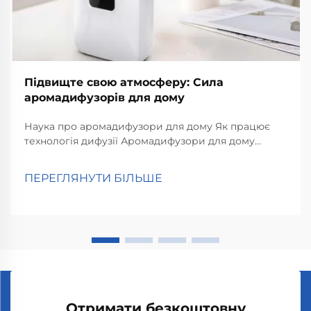
Підвищте свою атмосферу: Сила
аромадифузорів для дому
Наука про аромадифузори для дому Як працює
технологія дифузії Аромадифузори для дому
працюють за допомогою технології дифузії, яка
поширює молекули аромату по кімнаті. Спрощено
ПЕРЕГЛЯНУТИ БІЛЬШЕ
кажучи, ефірні олії перетворюються на...
Отримати безкоштовну