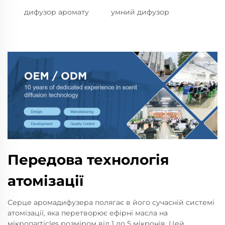
дифузор аромату
умний дифузор
Передова технологія
атомізації
Серце аромадифузера полягає в його сучасній системі
атомізації, яка перетворює ефірні масла на
мікропarticles розміром від 1 до 5 мікронів. Цей