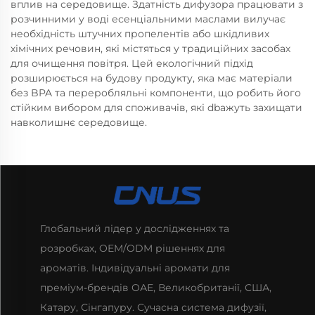
вплив на середовище. Здатність дифузора працювати з
розчинними у воді есенціальними маслами вилучає
необхідність штучних пропелентів або шкідливих
хімічних речовин, які містяться у традиційних засобах
для очищення повітря. Цей екологічний підхід
розширюється на будову продукту, яка має матеріали
без BPA та переробляльні компоненти, що робить його
стійким вибором для споживачів, які dbажуть захищати
навколишнє середовище.
Глобальний лідер у дослідженнях та
розробках, OEM/ODM рішеннях для
ароматів. Індивідуальні аромати для
преміум-брендів ОАЕ, Великобританії, США,
Катару, Сінгапуру. Сучасна система дифузії,