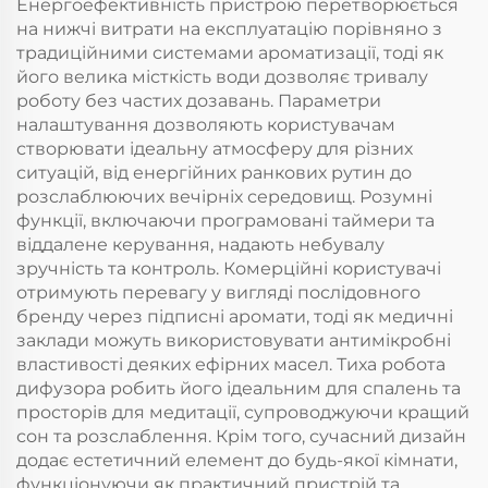
Енергоефективність пристрою перетворюється
на нижчі витрати на експлуатацію порівняно з
традиційними системами ароматизації, тоді як
його велика місткість води дозволяє тривалу
роботу без частих дозавань. Параметри
налаштування дозволяють користувачам
створювати ідеальну атмосферу для різних
ситуацій, від енергійних ранкових рутин до
розслаблюючих вечірніх середовищ. Розумні
функції, включаючи програмовані таймери та
віддалене керування, надають небувалу
зручність та контроль. Комерційні користувачі
отримують перевагу у вигляді послідовного
бренду через підписні аромати, тоді як медичні
заклади можуть використовувати антимікробні
властивості деяких ефірних масел. Тиха робота
дифузора робить його ідеальним для спалень та
просторів для медитації, супроводжуючи кращий
сон та розслаблення. Крім того, сучасний дизайн
додає естетичний елемент до будь-якої кімнати,
функціонуючи як практичний пристрій та