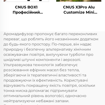
CNUS BOX1
CNUS X3Pro Alu
Професійний
Customize Mini
комерційний
Portable 8 Scent Gear
електричний
Алюмінієвий корпус
диффузер аромату
10ML Безводна
ароматичних масел
ароматична олія
Аромадифузор пропонує багато переконливих
Автомобільний
переваг, що роблять його незамінним додатком
ароматний диффузер
до будь-якого простору. По-перше, він надає
природну і безпечну альтернативу хімічним
освіжувачам повітря, вилучуючи турботи про
шкідливі штучні компоненти і аерозолі.
Ультразвукова технологія забезпечує
розсіювання ефірних масел без тепла,
зберігаючи їх терапевтичні властивості та
продовжуючи їх ефективність. Користувачі
відчувають покращену якість повітря, оскільки
тонка миска допомагає підтримувати
оптимальний рівень вологоści, одночасно
нейтрализуючи небажані запахи.