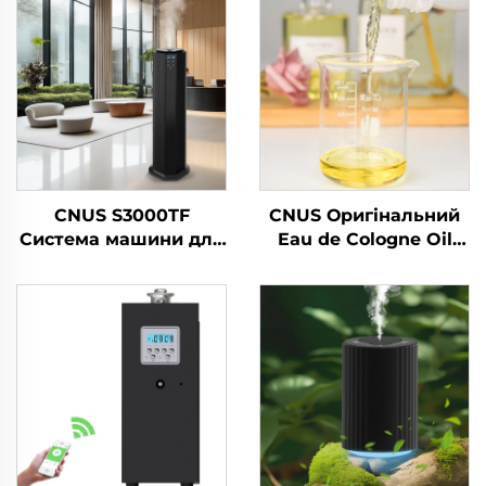
CNUS S3000TF
CNUS Оригінальний
Система машини для
Eau de Cologne Oil
розповсюдження
Turkey Аромат
ароматичних олій в
Аромат Ефірної
готелі/коммерчній
Масла Аромат
ванній/комісії
Мандаринні Масла
Для Деффузерної
Ароматної Машини