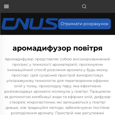
Отримати розрахунок
аромадифузор повітря
Аромадифузор представляє собою високорозвинений
прогрес у технології ароматерапії, пропонуючи
інноваційний спосіб розсіяння аромата у будь-якому
просторі. Цей сучасний пристрій використовує
ультразвукову технологію для перетворення ефірних
олій у тонку, прохолодну пару, яка ефективно
розповсюджує ароматні молекули у повітрі. Працюючи
за допомогою комбінації води та ефірних олій, дифузор
створює мікрочастинки, які залишаються у повітрі
довше, ніж традиційні методи, забезпечуючи постійне
розподілення аромату. Пристрій має регулювані