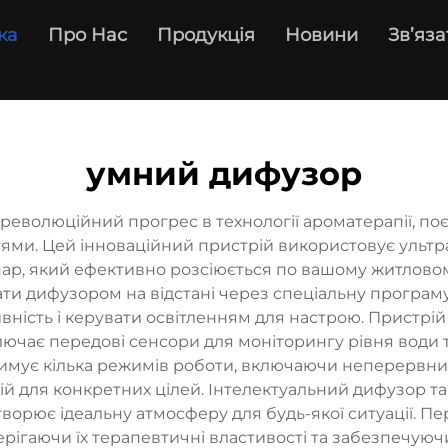
ка
Про Нас
Продукція
Новини
Зв’яза
умний дифузор
еволюційний прогрес в технології ароматерапії, по
ми. Цей інноваційний пристрій використовує ультр
пар, який ефективно розсіюється по вашому житлово
ати дифузором на відстані через спеціальну програм
ивність і керувати освітленням для настрою. Пристрі
ключає передові сенсори для моніторингу рівня води 
имує кілька режимів роботи, включаючи неперервний
лій для конкретних цілей. Інтелектуальний дифузор т
орює ідеальну атмосферу для будь-якої ситуації. П
ерігаючи їх терапевтичні властивості та забезпечую