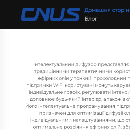
Домашня сторін
Блог
Інтелектуальний дифузор представляє р
традиційними терапевтичними користя
ефірних олій у тонкий, прохолодний 
підтримки WiFi користувачі можуть керув
індивідуальне графік, регулювати інтенс
доповнює будь-який інтер'єр, а також в
Його інтелектуальне програмування підтр
призначен для оптимізації дифузії о
індивідуальними налаштуваннями, що ств
оптимальне розсіяння ефірних олій, зб