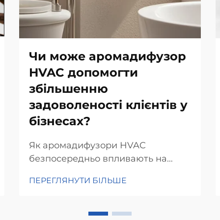
Чи може аромадифузор
HVAC допомогти
збільшенню
задоволеності клієнтів у
бізнесах?
Як аромадифузори HVAC
безпосередньо впливають на
задоволення клієнтів. Наука про
ПЕРЕГЛЯНУТИ БІЛЬШЕ
аромат і емоційну відповідь.
Розуміння того, як запахи дійсно
впливають на наш мозок, має