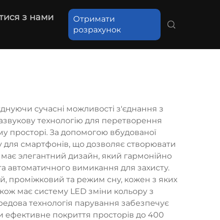
тися з нами
Отримати
розрахунок
єднуючи сучасні можливості з'єднання з
азвукову технологію для перетворення
му просторі. За допомогою вбудованої
у для смартфонів, що дозволяє створювати
й має элегантний дизайн, який гармонійно
та автоматичного вимикання для захисту.
, проміжковий та режим сну, кожен з яких
акож має систему LED зміни кольору з
ередова технологія парування забезпечує
чи ефективне покриття просторів до 400