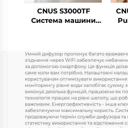
CNUS S3000TF
CN
Система машини
Pu
для
S
розповсюдження
Cus
ароматичних олій в
Diff
Умний дифузор пропонує багато вражаючих 
готелі/коммерчній
з'єднання через WiFi забезпечує небачени
ванній/комісії
за допомогою смартфону. Ця функція дозв
саме коли вам потрібно. Налаштовні налаш
осв
користувачам оптимізувати використання е
моніторингу рівня води запобігає сухому з
виконує декілька функцій, працюючи як п
технологія працює на рівні шепоту, що ро
важливим. Енергоефективність - інша ключ
забезпечуючи максимальну користь. Сист
продовжуючи термін служби дифузора та п
статистику використання та відстеження