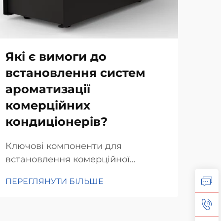
Які є вимоги до
Як
встановлення систем
ар
ароматизації
по
комерційних
ав
кондиціонерів?
Як 
пок
Ключові компоненти для
Ней
встановлення комерційної
ПЕР
зап
системи ароматизації HVAC.
ПЕРЕГЛЯНУТИ БІЛЬШЕ
олі
Оцінка сумісності системи HVAC.
авт
Під час налаштування
буд
комерційної системи ароматизації