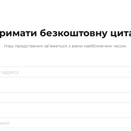
велике значення, коли мова йде
про збереження задоволення
клієнтів у магазинах чи
ресторанах. Отже...
римати безкоштовну цит
Наш представник зв’яжеться з вами найближчим часом.