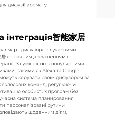
ля дифузії аромату
а інтеграція智能家居
ія смарт-дифузора з сучасними
 є значним досягненням в
ерапії. З сумісністю з популярними
ками, такими як Alexa та Google
 можуть керувати своїм дифузором за
 голосових команд, регулюючи
ктивацію особистих програм без
Сучасна система планировання
ти персоналізовані рутини
відповідають щоденним діям,