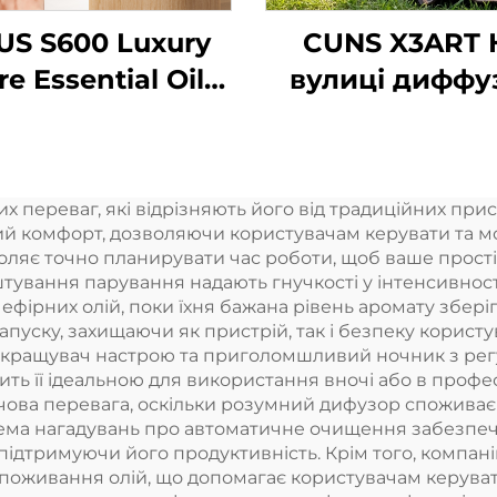
US S600 Luxury
CUNS X3ART 
re Essential Oil
вулиці диффу
cent Machine
Ефірний ол
tom Logo Aroma
Безводний
user Wifi Control
диффузор
переваг, які відрізняють його від традиційних прис
Электричний
ароматични
й комфорт, дозволяючи користувачам керувати та мо
аромат для
диффузер
оляє точно планирувати час роботи, щоб ваше прості
тування парування надають гнучкості у інтенсивност
ітлення повітря
Автомобіль
фірних олій, поки їхня бажана рівень аромату зберіг
свіжильник пов
апуску, захищаючи як пристрій, так і безпеку користу
окращувач настрою та приголомшливий ночник з рег
Безводний
бить її ідеальною для використання вночі або в проф
ова перевага, оскільки розумний дифузор споживає м
ема нагадувань про автоматичне очищення забезпеч
ідтримуючи його продуктивність. Крім того, компан
 споживання олій, що допомагає користувачам керу