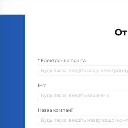
поганих запахів всередині
автомобіля та підтримують
приємний аромат під час поїздки.
Вони виділяють...
От
Електронна пошта
Ім'я
Назва компанії