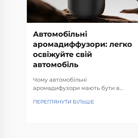
Автомобільні
аромадиффузори: легко
освіжуйте свій
автомобіль
Чому автомобільні
аромадифузори мають бути в
вашій машині Ви позбавитеся
ПЕРЕГЛЯНУТИ БІЛЬШЕ
неприємних запахів без зусиль
Аромадифузори для салону
автомобіля дійсно добре
справляються з видаленням