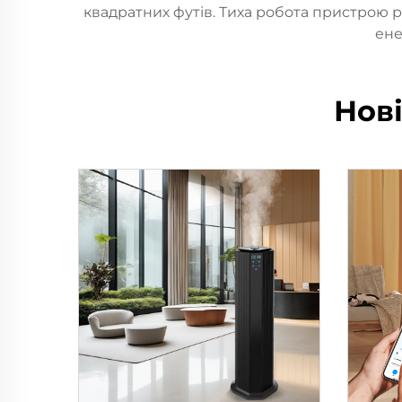
квадратних футів. Тиха робота пристрою ро
ене
Нов