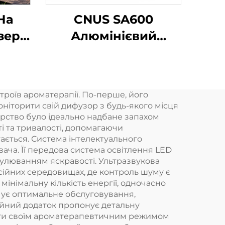
На
CNUS SA600
зер
Алюмінієвий
ив
аромат Ефірний
олій Аромат
Коммерчний
троїв ароматерапії. По-перше, його
й
аромат Машина
ніторити свій дифузор з будь-якого місця
Електронний
рство було ідеально надбане запахом
і та тривалості, допомагаючи
не
аромат Безводний
ається. Система інтелектуального
ітря
hvac Диффузер
вача. Її передова система освітлення LED
улюванням яскравості. Ультразвукова
Готель
есійних середовищах, де контроль шуму є
інімальну кількість енергії, одночасно
ує оптимальне обслуговування,
ійний додаток пропонує детальну
вати своїм ароматерапевтичним режимом