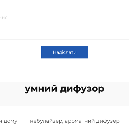
Надіслати
умний дифузор
я дому
небулайзер, ароматний дифузер