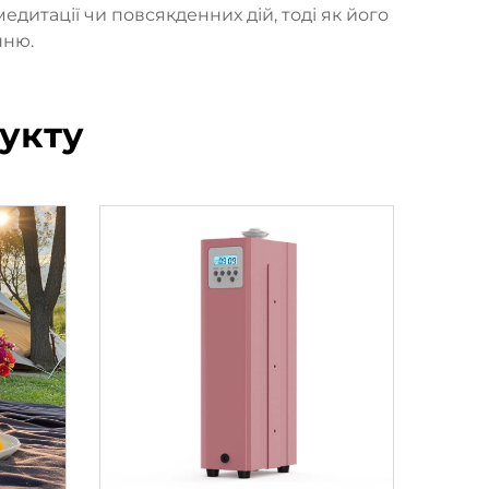
едитації чи повсякденних дій, тоді як його
нню.
укту