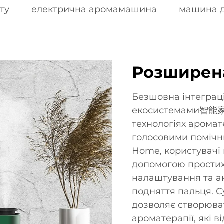
ту
електрична аромамашина
машина д
Розширен
Безшовна інтеграц
екосистемами智能家居
технологіях аромат
голосовими помічни
Home, користувачі
допомогою простих
налаштування та а
подняття пальця. 
дозволяє створюва
ароматерапії, які 