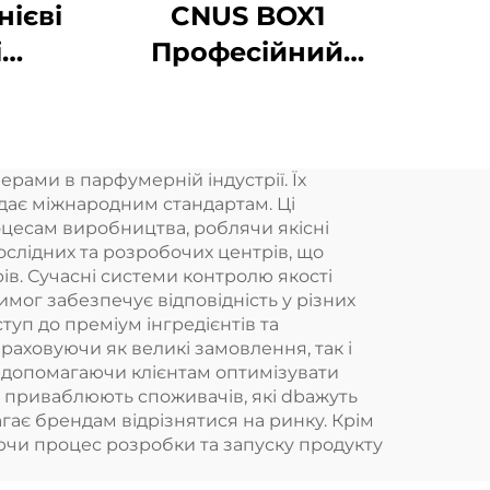
ієві
CNUS BOX1
і
Професійний
одні
комерційний
ичні
електричний
60
диффузер аромату
рами в парфумерній індустрії. Їх
х
ароматичних масел
ідає міжнародним стандартам. Ці
орів
цесам виробництва, роблячи якісні
слідних та розробочих центрів, що
ів. Сучасні системи контролю якості
и
имог забезпечує відповідність у різних
уп до преміум інгредієнтів та
аховуючи як великі замовлення, так і
в, допомагаючи клієнтам оптимізувати
ії приваблюють споживачів, які dbажуть
гає брендам відрізнятися на ринку. Крім
ючи процес розробки та запуску продукту