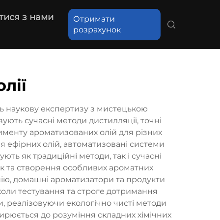
тися з нами
Отримати
розрахунок
лії
ть наукову експертизу з мистецькою
ють сучасні методи дистилляції, точні
именту ароматизованих олій для різних
я ефірних олій, автоматизовані системи
ть як традиційні методи, так і сучасні
ук та створення особливих ароматних
пію, домашні ароматизатори та продукти
коли тестування та строге дотримання
, реалізовуючи екологічно чисті методи
ширюється до розуміння складних хімічних