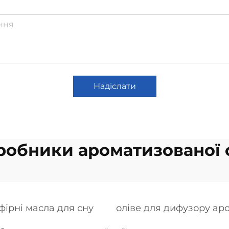
Надіслати
робники ароматизованої о
фірні масла для сну
оліве для дифузору ар