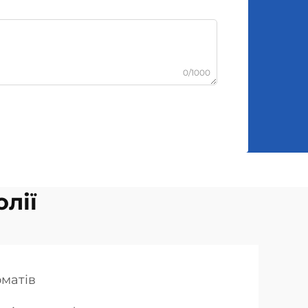
0/1000
лії
оматів