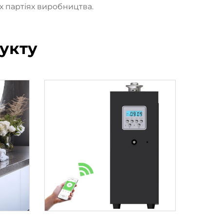
іх партіях виробництва.
укту