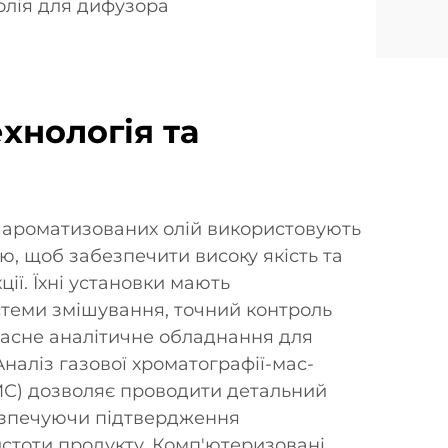
олія для дифузора
хнологія та
 ароматизованих олій використовують
ю, щоб забезпечити високу якість та
ції. Їхні установки мають
стеми змішування, точний контроль
часне аналітичне обладнання для
Аналіз газової хроматографії-мас-
МС) дозволяє проводити детальний
безпечуючи підтвердження
истоти продукту. Комп'ютеризовані