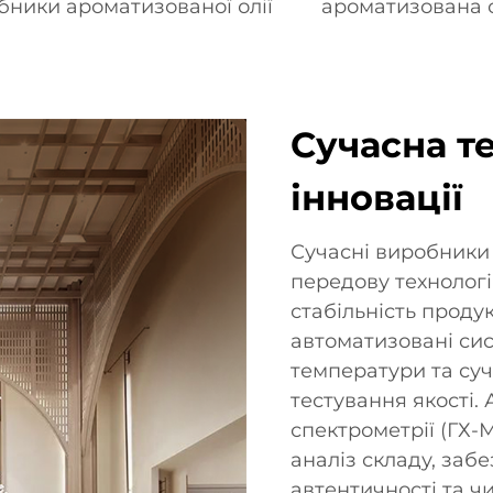
бники ароматизованої олії
ароматизована 
Сучасна те
інновації
Сучасні виробники
передову технологі
стабільність продук
автоматизовані си
температури та су
тестування якості. 
спектрометрії (ГХ-
аналіз складу, за
автентичності та ч