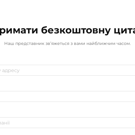
міст, який розносить аромат по
всьому...
римати безкоштовну цит
Наш представник зв’яжеться з вами найближчим часом.