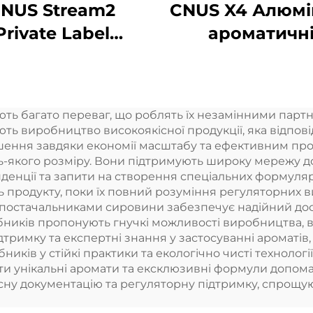
NUS Stream2
CNUS X4 Алюмін
Private Label
ароматичн
мінієвий сплав
дифузори Безв
тавка в 150 мл
розумні аромат
ори ароматної
дифузори 3
 багато переваг, що роблять їх незамінними партне
лії Холодний
ароматични
ють виробництво високоякісної продукції, яка відпов
ан Бездротовий
олійних дифуз
шення завдяки економії масштабу та ефективним про
-якого розміру. Вони підтримують широку мережу до
озумний WIFI
Безводні
денції та запити на створення спеціальних формуляр
контроль
атомізатор
ь продукту, поки їх повний розуміння регуляторних в
з постачальниками сировини забезпечує надійний дост
роматичний
ників пропонують гнучкі можливості виробництва, вр
дифузер
підтримку та експертні знання у застосуванні ароматі
бників у стійкі практики та екологічно чисті технолог
ати унікальні аромати та ексклюзивні формули допома
ксну документацію та регуляторну підтримку, спрощу