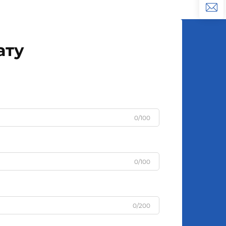
можуть підняти настрій і навіть
зробити так, що клієнти
залишаються на 40% довше...
ату
0/100
0/100
0/200