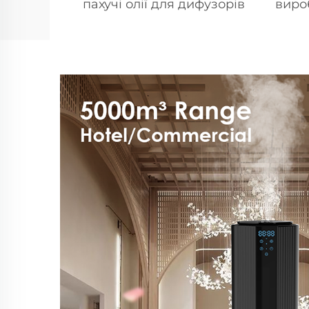
пахучі олії для дифузорів
виро