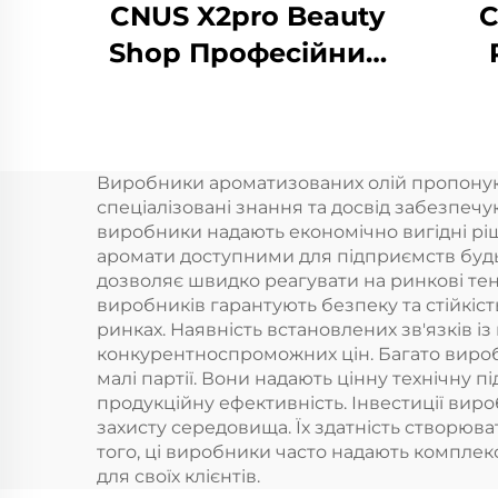
CNUS X2pro Beauty
C
Shop Професійний
комерційний
Алю
ароматний дифузер
Вс
Ароматна ефірна
Фл
Виробники ароматизованих олій пропонують
олія Готельний
о
спеціалізовані знання та досвід забезпечу
ароматний апарат
тум
виробники надають економічно вигідні рі
аромати доступними для підприємств будь
р
дозволяє швидко реагувати на ринкові тен
виробників гарантують безпеку та стійкіст
ринках. Наявність встановлених зв'язків і
А
конкурентноспроможних цін. Багато вироб
малі партії. Вони надають цінну технічну 
продукційну ефективність. Інвестиції виро
захисту середовища. Їх здатність створюв
того, ці виробники часто надають компле
для своїх клієнтів.