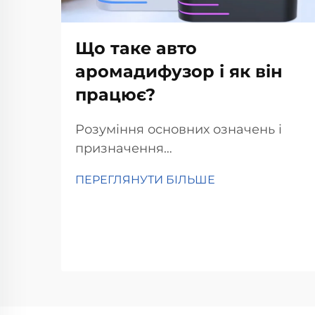
Що таке авто
аромадифузор і як він
працює?
Розуміння основних означень і
призначення
автоаромадифузорів.
ПЕРЕГЛЯНУТИ БІЛЬШЕ
Автомобільні аромадифузори
працюють шляхом
розповсюдження ефірних олій у
повітрі, забезпечуючи той
приємний терапевтичний ефект,
який ми асоціюємо з
ароматерапією. По суті, вони