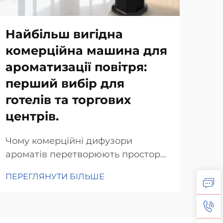
Найбільш вигідна
Як
комерційна машина для
до
ароматизації повітря:
рі
перший вибір для
Рів
готелів та торгових
зал
центрів.
бач
ПЕР
спр
Чому комерційні дифузори
наш
ароматів перетворюють простори
Диф
готельної індустрії. Психологія
спр
ПЕРЕГЛЯНУТИ БІЛЬШЕ
аромату в досвіді клієнтів. Аромат
ств
впливає на наші відчуття та
про
поведінку. Дослідження
показують, що приємні запахи