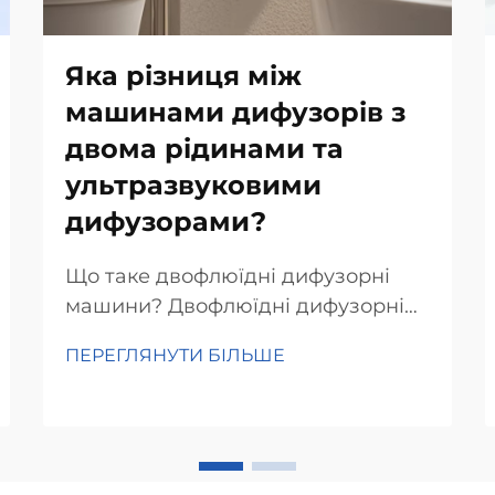
Яка різниця між
машинами дифузорів з
двома рідинами та
ультразвуковими
дифузорами?
Що таке двофлюїдні дифузорні
машини? Двофлюїдні дифузорні
машини — це великий крок
ПЕРЕГЛЯНУТИ БІЛЬШЕ
уперед у світі технологій дифузії
ароматів, адже вони
використовують як повітря
високого тиску, так і рідкий
аромат, щоб створити дрібний