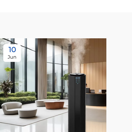
10
1
Jun
Ju