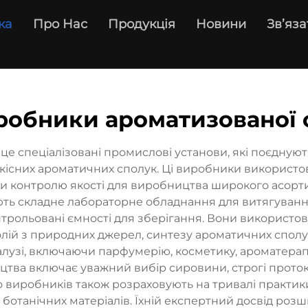
ка
Про Нас
Продукція
Новини
Зв’яза
робники ароматизованої о
е спеціалізовані промислові установи, які поєдную
сних ароматичних сполук. Ці виробники використову
и контролю якості для виробництва широкого асорт
ають складне лабораторне обладнання для витягуванн
рольовані ємності для зберігання. Вони використовую
 олій з природних джерел, синтезу ароматичних спол
алузі, включаючи парфумерію, косметику, ароматера
цтва включає уважний вибір сировини, строгі прото
о виробників також розраховують на тривалі практики
ботанічних матеріалів. Їхній експертний досвід роз