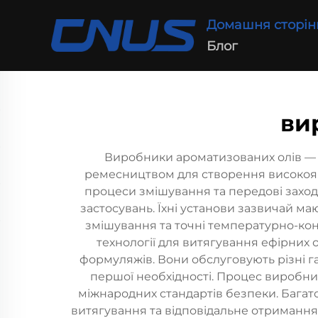
Домашня сторін
Блог
ви
Виробники ароматизованих олів — ц
ремесництвом для створення високоякі
процеси змішування та передові заход
застосувань. Їхні установи зазвичай м
змішування та точні температурно-конт
технології для витягування ефірних
формуляжів. Вони обслуговують різні г
першої необхідності. Процес виробни
міжнародних стандартів безпеки. Багат
витягування та відповідальне отримання 