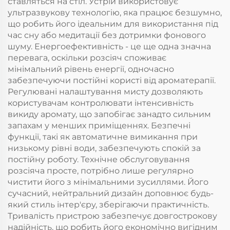
ставляться на стіл. Устрій використовує
ультразвукову технологію, яка працює безшумно,
що робить його ідеальним для використання під
час сну або медитації без дотримки фонового
шуму. Енергоефективність - це ще одна значна
перевага, оскільки розсіяч споживає
мінімальний рівень енергії, одночасно
забезпечуючи постійні користі від ароматерапії.
Регулювані налаштування мисту дозволяють
користувачам контролювати інтенсивність
викиду аромату, що запобігає занадто сильним
запахам у менших приміщеннях. Безпечні
функції, такі як автоматичне вимикання при
низькому рівні води, забезпечують спокій за
постійну роботу. Технічне обслуговування
розсіяча просте, потрібно лише регулярно
чистити його з мінімальними зусиллями. Його
сучасний, нейтральний дизайн доповнює будь-
який стиль інтер'єру, зберігаючи практичність.
Тривалість пристрою забезпечує довгострокову
надійність, що робить його економічно вигідним