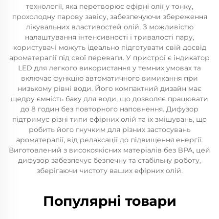
технології, яка перетворює ефірні олії у тонку,
прохолодну парову завісу, забезпечуючи збереження
лікувальних властивостей олій. З можливістю
налаштування інтенсивності і тривалості пару,
користувачі можуть ідеально підготувати свій досвід
ароматерапії під свої переваги. У пристрої є індикатор
LED для легкого використання у темних умовах та
включає функцію автоматичного вимикання при
низькому рівні води. Його компактний дизайн має
щедру ємність баку для води, що дозволяє працювати
до 8 годин без повторного наповнення. Дифузор
підтримує різні типи ефірних олій та їх змішувань, що
робить його гнучким для різних застосувань
ароматерапії, від релаксації до підвищення енергії.
Виготовлений з високоякісних матеріалів без BPA, цей
дифузор забезпечує безпечну та стабільну роботу,
зберігаючи чистоту ваших ефірних олій.
Популярні товари