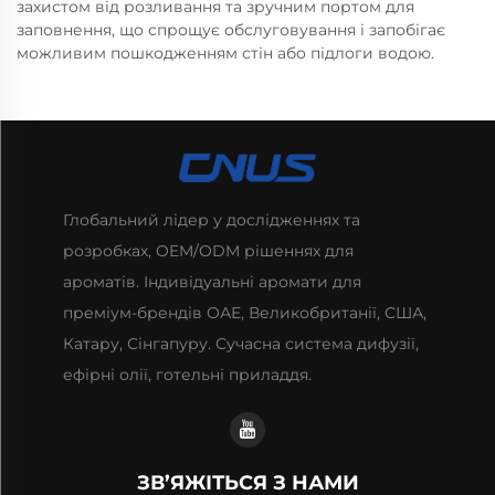
захистом від розливання та зручним портом для
заповнення, що спрощує обслуговування і запобігає
можливим пошкодженням стін або підлоги водою.
Глобальний лідер у дослідженнях та
розробках, OEM/ODM рішеннях для
ароматів. Індивідуальні аромати для
преміум-брендів ОАЕ, Великобританії, США,
Катару, Сінгапуру. Сучасна система дифузії,
ефірні олії, готельні приладдя.
ЗВ’ЯЖІТЬСЯ З НАМИ