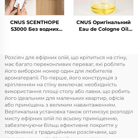
CNUS SCENTHOPE
CNUS Оригінальний
S3000 Без водних
Eau de Cologne Oil
парфумерних
Turkey Аромат
повітряних
Аромат Ефірної
диспенсерів
Масла Аромат
Акрильний
Мандаринні Масла
Розсіяч для ефірних олій, що кріпиться на стіну,
автоматичний
Для Деффузерної
має багато переконливих переваг, які роблять
дифузер ароматики
Ароматної Машини
його вибором номер один для любителів
Дифузійна система
ароматерапії. По-перше, його конструкція з
Ароматична машина
кріпленням на стіну виключає необхідність
використання площі столу або лавки, що робить
його ідеальним для маленьких квартир, офісів
або приміщень з великим навантаженням.
Вертикальна установка також оптимізує розподіл
мисту ефірних олій по всьому приміщенню,
забезпечуючи більш ефективне покриття у
порівнянні з традиційними розсіячами, що