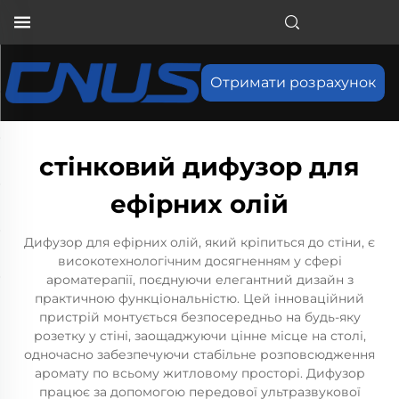
Отримати розрахунок
стінковий дифузор для
ефірних олій
Дифузор для ефірних олій, який кріпиться до стіни, є
високотехнологічним досягненням у сфері
ароматерапії, поєднуючи елегантний дизайн з
практичною функціональністю. Цей інноваційний
пристрій монтується безпосередньо на будь-яку
розетку у стіні, заощаджуючи цінне місце на столі,
одночасно забезпечуючи стабільне розповсюдження
аромату по всьому житловому просторі. Дифузор
працює за допомогою передової ультразвукової