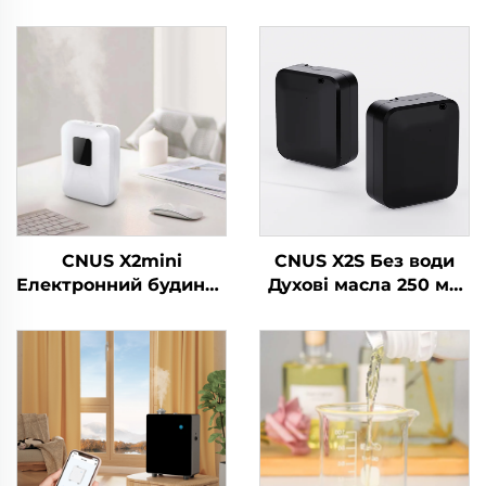
CNUS X2mini
CNUS X2S Без води
Електронний будинок
Духові масла 250 мл
безводний диффузер
Батарея Духовий
запаху Машина
дифузер Машина
повітря Духовина
Домашня свіжильник
Масло розумний
повітря Ароматичний
диффузер аромати
дифузер