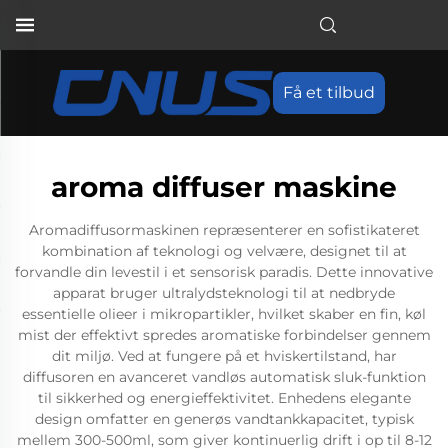
Få et tilbud
aroma diffuser maskine
Aromadiffusormaskinen repræsenterer en sofistikateret
kombination af teknologi og velvære, designet til at
forvandle din levestil i et sensorisk paradis. Dette innovative
apparat bruger ultralydsteknologi til at nedbryde
essentielle olieer i mikropartikler, hvilket skaber en fin, køl
mist der effektivt spredes aromatiske forbindelser gennem
dit miljø. Ved at fungere på et hviskertilstand, har
diffusoren en avanceret vandløs automatisk sluk-funktion
til sikkerhed og energieffektivitet. Enhedens elegante
design omfatter en generøs vandtankkapacitet, typisk
mellem 300-500ml, som giver kontinuerlig drift i op til 8-12