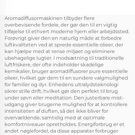
Machine Air Duft Oil
Plug In 150ML Flora
Smart Aroma Diffuser
Duft Olie Cold Mist
Machine
Trådløs Smart WIFI
Aromadiffusormaskinen tilbyder flere
Kontrol Aroma
overbevisende fordele, der gør den til en vigtig
Diffuser
tilføjelse til ethvert moderne hjem eller arbejdssted.
Forøvrigt giver den en naturlig måde at forbedre
luftkvaliteten ved at sprede essentielle olieer, der
kan hjælpe med at rense miljøet og eliminere
ubehagelige lugter. I modsætning til traditionelle
luftfriskere, der ofte indeholder skadelige
kemikalier, bruger aromadiffusorer pure essentielle
olieer, hvilket gør dem til en sundere valgmulighed
for familier og dyr. Enhedens ultralydsteknologi
sikrer stille drift, hvilket gør den perfekt til brug
under søvn eller meditation. Den justerbare mist-
udgang giver brugerne mulighed for at kontrollere
intensiteten af duften, så det ikke bliver for
overvældende, samtidig med at optimale
komfortniveauer opretholdes. Energiforbrug er et
andet nøglefordel, da disse apparater forbruger