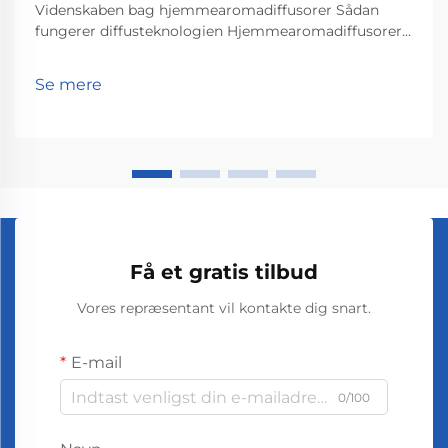
Videnskaben bag hjemmearomadiffusorer Sådan
fungerer diffusteknologien Hjemmearomadiffusorer
virker deres magi gennem diffusteknologi, der
spreder duftmolekyler ud i et rum. Det, der
Se mere
grundlæggende sker, er, at de essentielle oliepartikler
ge...
Få et gratis tilbud
Vores repræsentant vil kontakte dig snart.
E-mail
0/100