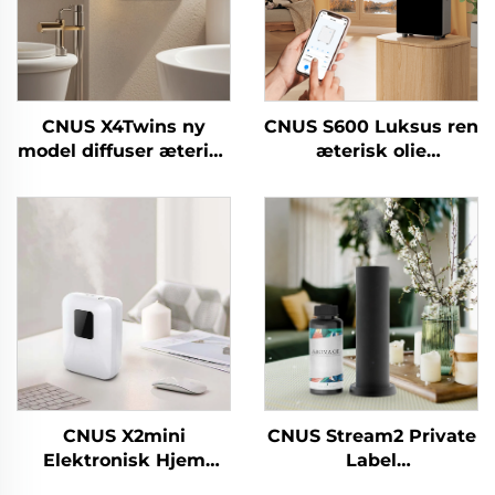
CNUS X4Twins ny
CNUS S600 Luksus ren
model diffuser æterisk
æterisk olie
olie Engros luftfrisker
duftmaskine Custom
til butikskontor
Logo Aroma Diffuser
Wifi Control Elektrisk
luftfriskermaskine
CNUS X2mini
CNUS Stream2 Private
Elektronisk Hjem
Label
Vandløs Duft Diffuser
Aluminiumslegering