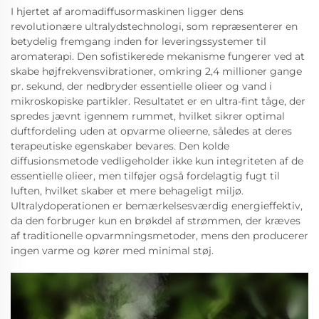
I hjertet af aromadiffusormaskinen ligger dens
revolutionære ultralydstechnologi, som repræsenterer en
betydelig fremgang inden for leveringssystemer til
aromaterapi. Den sofistikerede mekanisme fungerer ved at
skabe højfrekvensvibrationer, omkring 2,4 millioner gange
pr. sekund, der nedbryder essentielle olieer og vand i
mikroskopiske partikler. Resultatet er en ultra-fint tåge, der
spredes jævnt igennem rummet, hvilket sikrer optimal
duftfordeling uden at opvarme olieerne, således at deres
terapeutiske egenskaber bevares. Den kolde
diffusionsmetode vedligeholder ikke kun integriteten af de
essentielle olieer, men tilføjer også fordelagtig fugt til
luften, hvilket skaber et mere behageligt miljø.
Ultralydoperationen er bemærkelsesværdig energieffektiv,
da den forbruger kun en brøkdel af strømmen, der kræves
af traditionelle opvarmningsmetoder, mens den producerer
ingen varme og kører med minimal støj.