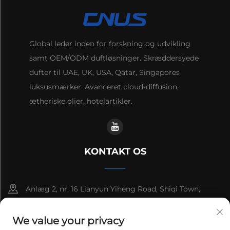
Global leder inden for forskning og udvikling
samt OEM/ODM duftløsninger. Skræddersyede
dufter til UAE, UK, USA, Qatar, Singapores
luksusmærker. Avanceret cloud-diffusion,
ætheriske olier, hotelartikler.
KONTAKT OS
Anlæg 2, nr. 16 Lianyun Yiheng Road, Shiqi Town,
Guangzhou, Guangdong, Kina
We value your privacy
+86-13192436782