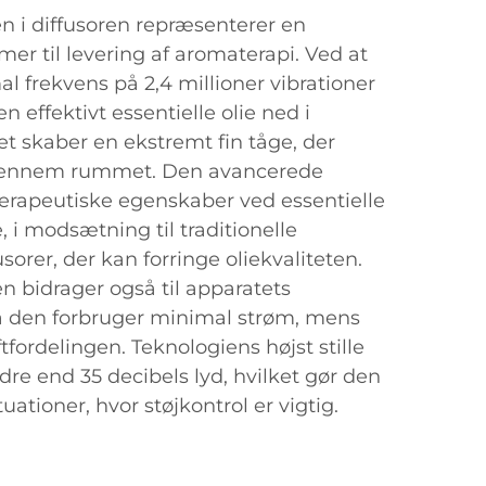
n i diffusoren repræsenterer en
r til levering af aromaterapi. Ved at
l frekvens på 2,4 millioner vibrationer
n effektivt essentielle olie ned i
ket skaber en ekstremt fin tåge, der
igennem rummet. Den avancerede
 terapeutiske egenskaber ved essentielle
e, i modsætning til traditionelle
orer, der kan forringe oliekvaliteten.
 bidrager også til apparatets
 da den forbruger minimal strøm, mens
ordelingen. Teknologiens højst stille
dre end 35 decibels lyd, hvilket gør den
ituationer, hvor støjkontrol er vigtig.