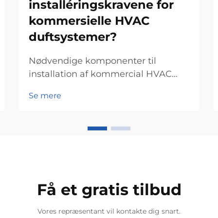
installéringskravene for
kommersielle HVAC
duftsystemer?
Nødvendige komponenter til
installation af kommercial HVAC
scent system HVAC
Se mere
Systemkompatibilitetstests Når
man opsætter et kommercial HVAC
duftsystem, er det første at tjekke
om det er kompatibelt med det
eksisterende udstyr. Systemerne
varierer ret meget i dag mellem...
Få et gratis tilbud
Vores repræsentant vil kontakte dig snart.