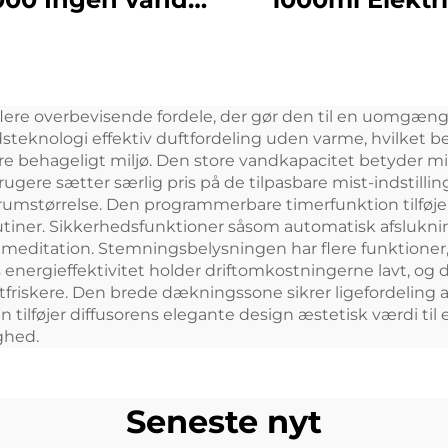
Parfume
æterisk olie A
tdispenser Akryl
Diffuser Aero
omatisk Aroma
Opfrisker
flere overbevisende fordele, der gør den til en uomgængeli
Diffuser
Duftmaskine t
lydsteknologi effektiv duftfordeling uden varme, hvilket
ffusionssystem
kommercielle s
re behageligt miljø. Den store vandkapacitet betyder m
ugere sætter særlig pris på de tilpasbare mist-indstillin
Duftmaskine
rum
 rumstørrelse. Den programmerbare timerfunktion tilføj
 rutiner. Sikkerhedsfunktioner såsom automatisk afsluknin
ler meditation. Stemningsbelysningen har flere funktione
 energieffektivitet holder driftomkostningerne lavt, og 
luftfriskere. Den brede dækningssone sikrer ligefordeling
n tilføjer diffusorens elegante design æstetisk værdi ti
ghed.
Seneste nyt