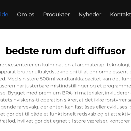
ide
Om os
Produkter
Nyheder
Kontakt
bedste rum duft diffusor
r repræsenterer en kulmination af aromaterapi teknologi
pparat bruger ultralydsteknologi til at omforme essentielle
Med sin store 500ml vandtankkapacitet kan det fungere k
fusoren har justerbare mistindstillinger og et programm
else. Bygget med premium BPA-fri materialer, inkluderer
tets hviskens-ti operation sikrer, at det ikke forstyrrer 
igende farvevalg, der enten kan fastlåses eller cykluse
 gør det til både et funktionelt redskab og et attrakt
ratfod, hvilket gør det egnet til store værelser, kontore