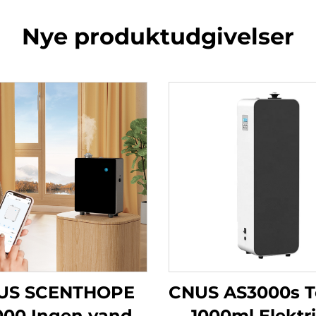
Nye produktudgivelser
US SCENTHOPE
CNUS AS3000s 
000 Ingen vand
1000ml Elektr