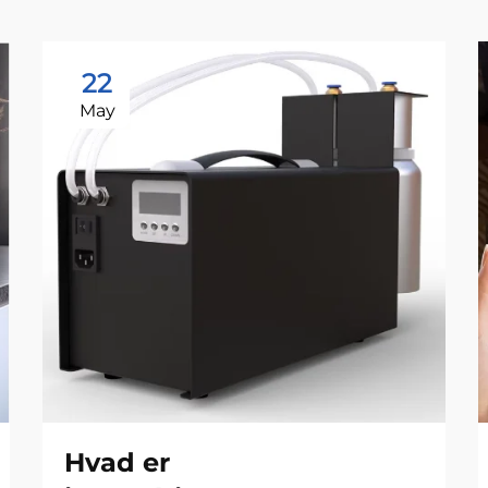
22
May
Hvad er