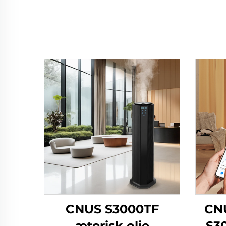
CNUS S3000TF
CN
æterisk olie
S3