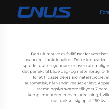
Fors
Den ultimative duftdiffusor for værelse
avanceret funktionalitet. Dette innovative a
spreder duften gennem enhver rummelighed. 
det perfekt til både dag- og nattenbrug. Dif
for at tilpasse deres aromaterapioplev
automatisk, når vandniveauet er lavt. Appara
stemningslys system tilbyder 7 berol
komplementerer enhver indretning, hvilket
udstrækker sig op til 450 kvad