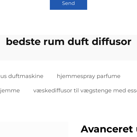
Send
bedste rum duft diffusor
hus duftmaskine
hjemmespray parfume
 hjemme
væskediffusor til vægstenge med esse
Avanceret 