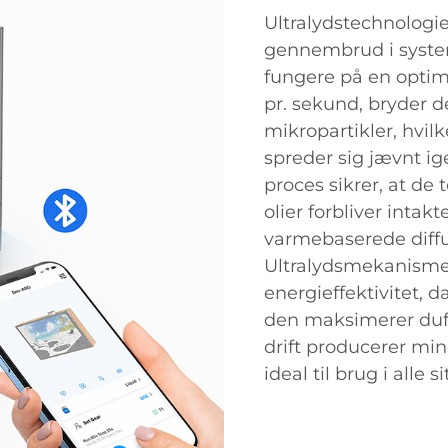
Ultralydstechnologie
gennembrud i systeme
fungere på en optima
pr. sekund, bryder de
mikropartikler, hvil
spreder sig jævnt 
proces sikrer, at de
olier forbliver intakt
varmebaserede diffus
Ultralydsmekanismen
energieffektivitet,
den maksimerer duftf
drift producerer min
ideal til brug i alle s