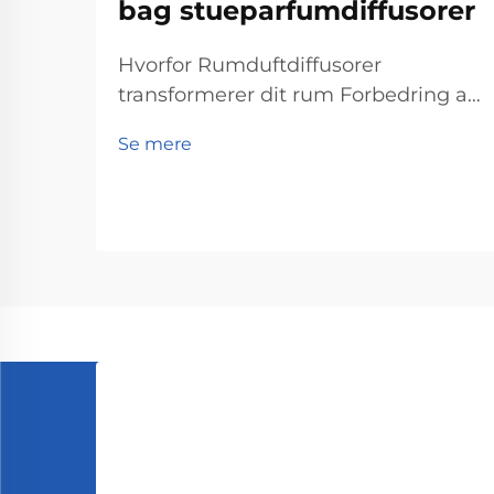
bag stueparfumdiffusorer
Hvorfor Rumduftdiffusorer
transformerer dit rum Forbedring af
stemning og reduktion af stress
Se mere
Rumduftdiffusorer hjælper virkelig
med at løfte stemninger og
reducere stress ifølge det, som
psykologer har fundet ud af
angående lugters påvirkning på os.
Personer, der snupper lidt lavendel...