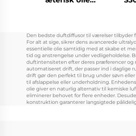
Hotel/kommercielt
badeværelse/kontor
Luf
HVAC luftfrisker
Aut
Den bedste duftdiffusor til værelser tilbyder 
Duftdiffusermaskinesystem
For alt at sige, sikrer dens avancerede ultra
Di
essentielle olie samtidig med at skabe et me
tid og anstrengelse under vedligeholdelse. Br
duftintensiteten efter deres præferencer og
automatiseret drift, der passer ind i daglige
drift gør den perfekt til brug under søvn el
til afslappelse eller underholdning. Enhedens
olie giver en naturlig alternativ til kemiske 
eliminerer behovet for flere enheder. Desude
konstruktion garanterer langsigtede pålideli