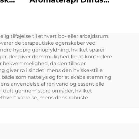
roma
Vandløs Smart
sol
Aroma Diffuser 360
Duft Olie Diffuser
g tilføjelse til ethvert bo- eller arbejdsrum.
il
Waterless Atomizer
 bevarer de terapeutiske egenskaber ved
tore
indre hyppig genopfyldning, hvilket sparer
ger, der giver dem mulighed for at kontrollere
er bekvemmelighed, da den tillader
g giver ro i sindet, mens den hviske-stille
r, både som nattelys og for at skabe stemning
dens anvendelse af ren vand og essentielle
 af duft gennem store områder, hvilket
l ethvert værelse, mens dens robuste