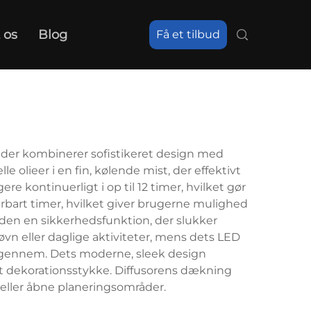
 os
Blog
Få et tilbud
, der kombinerer sofistikeret design med
 olieer i en fin, kølende mist, der effektivt
ontinuerligt i op til 12 timer, hvilket gør
erbart timer, hvilket giver brugerne mulighed
 den en sikkerhedsfunktion, der slukker
søvn eller daglige aktiviteter, mens dets LED
s igennem. Dets moderne, sleek design
ivt dekorationsstykke. Diffusorens dækning
r eller åbne planeringsområder.