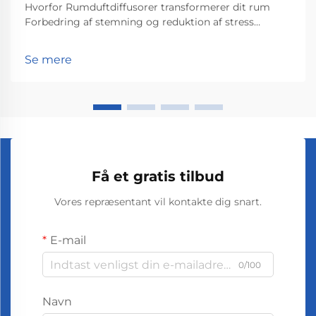
Hvorfor Rumduftdiffusorer transformerer dit rum
Forbedring af stemning og reduktion af stress
Rumduftdiffusorer hjælper virkelig med at løfte
stemninger og reducere stress ifølge det, som
Se mere
psykologer har fundet ud af angående lugters
påvirkning på os. Personer, der snupper lidt lavendel...
Få et gratis tilbud
Vores repræsentant vil kontakte dig snart.
E-mail
0/100
Navn