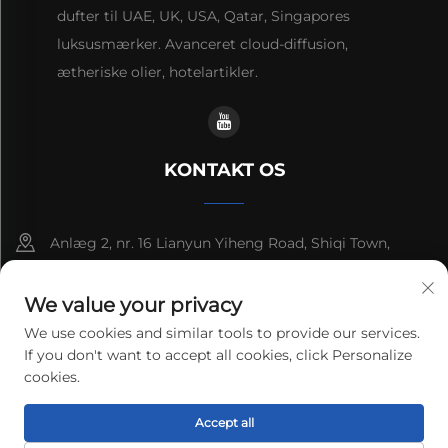
dufter til UAE, UK, USA, Qatar, Singapores
luksusmærker. Avanceret cloud-diffusion,
ætheriske olier, hotelartikler.
KONTAKT OS
Anlæg 2, nr. 16 Lianyun Yiheng Road, Shiqi Town,
Guangzhou, Guangdong, Kina
We value your privacy
+86-13192436782
We use cookies and similar tools to provide our services.
If you don't want to accept all cookies, click Personalize
[email protected]
cookies.
Copyright © 2025 cnus tech (guangdong) co.,ltd. Alle
Accept all
rettigheder forbeholdes.
Privatlivspolitik