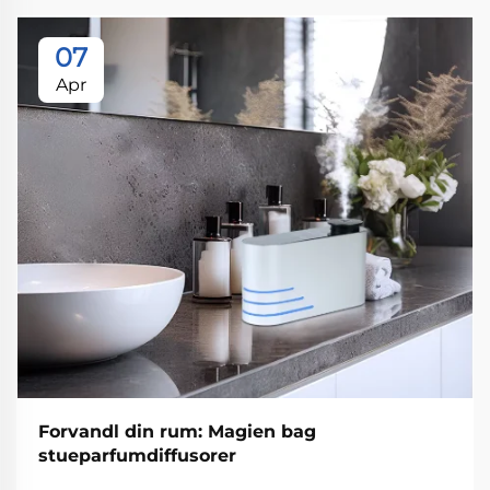
07
Apr
Forvandl din rum: Magien bag
stueparfumdiffusorer