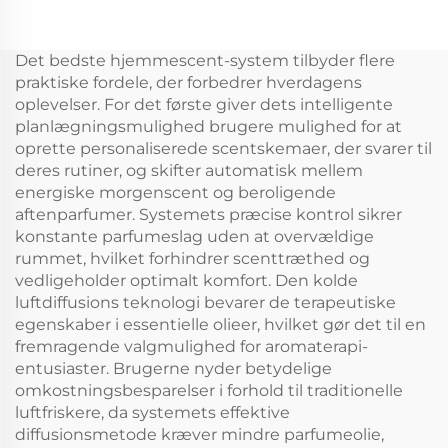
Oil Duft Mandarin
Diffuser 360 Duft Olie
Olier Til Deffuser Duft
Diffuser Waterless
Machine
Atomizer
Det bedste hjemmescent-system tilbyder flere
praktiske fordele, der forbedrer hverdagens
oplevelser. For det første giver dets intelligente
planlægningsmulighed brugere mulighed for at
oprette personaliserede scentskemaer, der svarer til
deres rutiner, og skifter automatisk mellem
energiske morgenscent og beroligende
aftenparfumer. Systemets præcise kontrol sikrer
konstante parfumeslag uden at overvældige
rummet, hvilket forhindrer scenttræthed og
vedligeholder optimalt komfort. Den kolde
luftdiffusions teknologi bevarer de terapeutiske
egenskaber i essentielle olieer, hvilket gør det til en
fremragende valgmulighed for aromaterapi-
entusiaster. Brugerne nyder betydelige
omkostningsbesparelser i forhold til traditionelle
luftfriskere, da systemets effektive
diffusionsmetode kræver mindre parfumeolie,