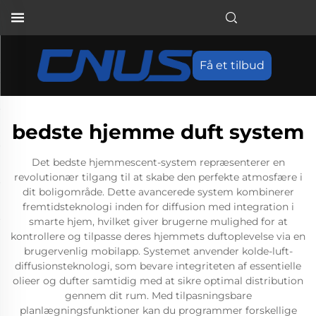
Få et tilbud
bedste hjemme duft system
Det bedste hjemmescent-system repræsenterer en
revolutionær tilgang til at skabe den perfekte atmosfære i
dit boligområde. Dette avancerede system kombinerer
fremtidsteknologi inden for diffusion med integration i
smarte hjem, hvilket giver brugerne mulighed for at
kontrollere og tilpasse deres hjemmets duftoplevelse via en
brugervenlig mobilapp. Systemet anvender kolde-luft-
diffusionsteknologi, som bevare integriteten af essentielle
olieer og dufter samtidig med at sikre optimal distribution
gennem dit rum. Med tilpasningsbare
planlægningsfunktioner kan du programmer forskellige