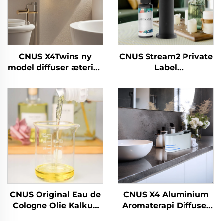
CNUS X4Twins ny
CNUS Stream2 Private
model diffuser æterisk
Label
olie Engros luftfrisker
Aluminiumslegering
til butikskontor
Plug In 150ML Flora
Duft Olie Cold Mist
Trådløs Smart WIFI
Kontrol Aroma
Diffuser
CNUS Original Eau de
CNUS X4 Aluminium
Cologne Olie Kalkun
Aromaterapi Diffuser
Duft Aroma Æterisk
Vandløs Smart Aroma