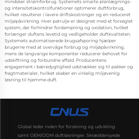
mindsker strømforbrug. Systemets smarte planlægnings-
og intensitetskontrolfunktioner optimerer duftforbrug,
hvilket resulterer i lavere driftskostninger og en reduceret
miljøpåvirkning. Hver patrulje er designet med et forseglet
system, der forhindrer fordampning og oxidation, hvilket
forlænger duftens levetid og vedligeholder duftkvaliteten.
Systemets automatiserede brugsafsporing hjælper
brugerne med at overvåge forbrug og miljøpåvirkning,
mens de langvarige komponenter reducerer behovet for
udskiftning og forbundne affald. Producentens
engagement i bæredygtighed udstrækker sig til pakker og
fragtmaterialer, hvilket skaber en virkelig miljøvenlig
løsning til hjemme-duft.
Global leder inden for forskning og udvikling
samt OEM/ODM duftløsninger. Skræddersyede