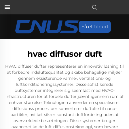
Få et tilbud
hvac diffusor duft
HVAC diffuser dufter repræsenterer en innovativ løsning til
at forbedre indeluftsqualitet og skabe behagelige miljøer
gennem eksisterende varme-, ventilations- og
luftkonditioneringssystemer. Disse sofistikerede
duftsystemer integrerer sig seemløst med HVAC-
infrastructuren for at fordele dufter jævnt igennem rum af
enhver størrelse. Teknologien anvender en specialiseret
diffusionss proces, der konverterer duftolie til nano-
partikler, hvilket sikrer konstant duftfordeling uden at
overvældede besætningen. Disse systemer bruger
avanceret kolde-luft-diffusionsteknologi, som bevare