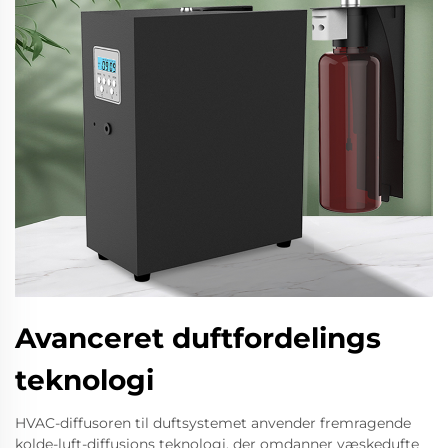
Avanceret duftfordelings
teknologi
HVAC-diffusoren til duftsystemet anvender fremragende
kolde-luft-diffusions teknologi, der omdanner væskedufte