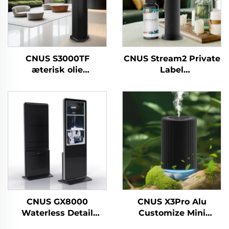
CNUS S3000TF
CNUS Stream2 Private
æterisk olie
Label
Hotel/kommercielt
Aluminiumslegering
badeværelse/kontor
Plug In 150ML Flora
HVAC luftfrisker
Duft Olie Cold Mist
Duftdiffusermaskinesystem
Trådløs Smart WIFI
Kontrol Aroma
Diffuser
CNUS GX8000
CNUS X3Pro Alu
Waterless Detail
Customize Mini
Outlet Large Space
Portable 8 Duft Gear