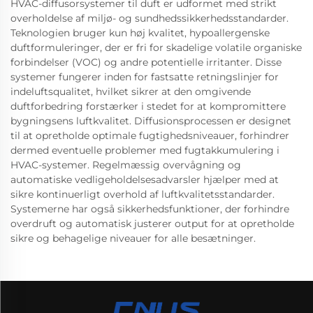
HVAC-diffusorsystemer til duft er udformet med strikt
overholdelse af miljø- og sundhedssikkerhedsstandarder.
Teknologien bruger kun høj kvalitet, hypoallergenske
duftformuleringer, der er fri for skadelige volatile organiske
forbindelser (VOC) og andre potentielle irritanter. Disse
systemer fungerer inden for fastsatte retningslinjer for
indeluftsqualitet, hvilket sikrer at den omgivende
duftforbedring forstærker i stedet for at kompromittere
bygningsens luftkvalitet. Diffusionsprocessen er designet
til at opretholde optimale fugtighedsniveauer, forhindrer
dermed eventuelle problemer med fugtakkumulering i
HVAC-systemer. Regelmæssig overvågning og
automatiske vedligeholdelsesadvarsler hjælper med at
sikre kontinuerligt overhold af luftkvalitetsstandarder.
Systemerne har også sikkerhedsfunktioner, der forhindre
overdruft og automatisk justerer output for at opretholde
sikre og behagelige niveauer for alle besætninger.