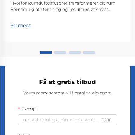
Hvorfor Rumduftdiffusorer transformerer dit rum
Forbedring af stemning og reduktion af stress
Rumduftdiffusorer hjælper virkelig med at løfte
stemninger og reducere stress ifølge det, som
Se mere
psykologer har fundet ud af angående lugters
påvirkning på os. Personer, der snupper lidt lavendel...
Få et gratis tilbud
Vores repræsentant vil kontakte dig snart.
E-mail
0/100