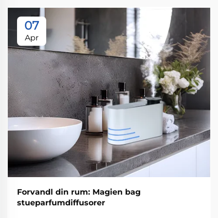
07
Apr
Forvandl din rum: Magien bag
stueparfumdiffusorer