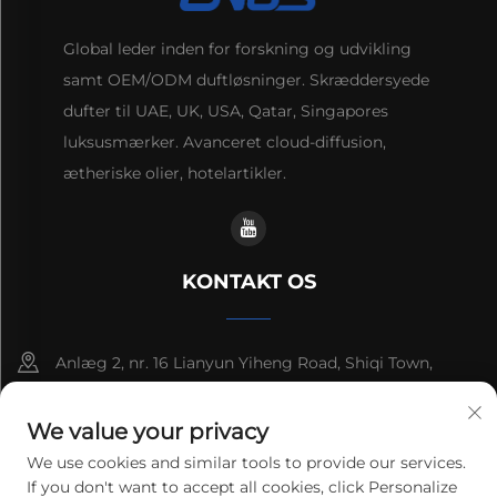
Global leder inden for forskning og udvikling
samt OEM/ODM duftløsninger. Skræddersyede
dufter til UAE, UK, USA, Qatar, Singapores
luksusmærker. Avanceret cloud-diffusion,
ætheriske olier, hotelartikler.
KONTAKT OS
Anlæg 2, nr. 16 Lianyun Yiheng Road, Shiqi Town,
Guangzhou, Guangdong, Kina
We value your privacy
+86-13192436782
We use cookies and similar tools to provide our services.
If you don't want to accept all cookies, click Personalize
[email protected]