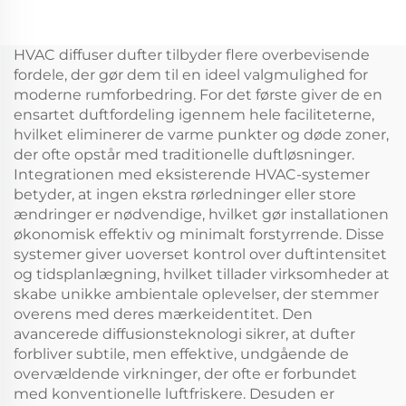
Professionel Aroma
Aluminium Body 10ML
Diffuser Duftsystem
Vandfri Duftolie Bil
LCD Touch Screen
Aroma Diffuser
HVAC diffuser dufter tilbyder flere overbevisende
Display Kiosk
fordele, der gør dem til en ideel valgmulighed for
moderne rumforbedring. For det første giver de en
ensartet duftfordeling igennem hele faciliteterne,
hvilket eliminerer de varme punkter og døde zoner,
der ofte opstår med traditionelle duftløsninger.
Integrationen med eksisterende HVAC-systemer
betyder, at ingen ekstra rørledninger eller store
ændringer er nødvendige, hvilket gør installationen
økonomisk effektiv og minimalt forstyrrende. Disse
systemer giver uoverset kontrol over duftintensitet
og tidsplanlægning, hvilket tillader virksomheder at
skabe unikke ambientale oplevelser, der stemmer
overens med deres mærkeidentitet. Den
avancerede diffusionsteknologi sikrer, at dufter
forbliver subtile, men effektive, undgående de
overvældende virkninger, der ofte er forbundet
med konventionelle luftfriskere. Desuden er