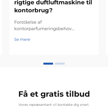
rigtige duftluftmaskine til
kontorbrug?
Forståelse af
kontorparfumeringsbehov
Vurdering af kontorstørrelse og
Se mere
layout Valg af den rigtige
duftmaskine til et kontor begynder
med at kende den faktiske størrelse
på kontoret. Mål først
kvadratmeterarealet, fordi større
kontorer har brug for stærkere
duftdi...
Få et gratis tilbud
Vores repræsentant vil kontakte dig snart.