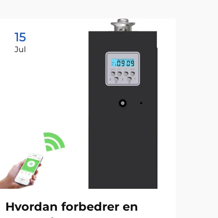
15
1
Jul
Ju
Hvordan forbedrer en
Hv