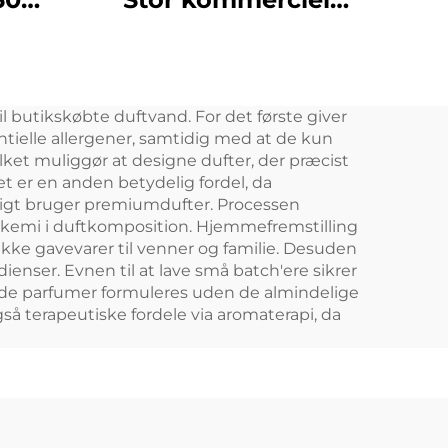
uft
duft-plug-in aerosol
ine
duftdispenser
ener
Elektrisk HVAC olie
il butikskøbte duftvand. For det første giver
er
luftfrisker Diffuser
entielle allergener, samtidig med at de kun
Machine
ilket muliggør at designe dufter, der præcist
et er en anden betydelig fordel, da
sigt bruger premiumdufter. Processen
 kemi i duftkomposition. Hjemmefremstilling
nikke gavevarer til venner og familie. Desuden
enser. Evnen til at lave små batch'ere sikrer
ede parfumer formuleres uden de almindelige
gså terapeutiske fordele via aromaterapi, da