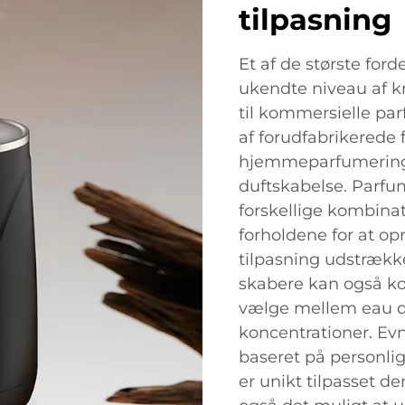
tilpasning
Et af de største fo
ukendte niveau af kr
til kommersielle pa
af forudfabrikerede f
hjemmeparfumering 
duftskabelse. Parf
forskellige kombinati
forholdene for at op
tilpasning udstrækk
skabere kan også ko
vælge mellem eau de
koncentrationer. Evn
baseret på personlig
er unikt tilpasset de