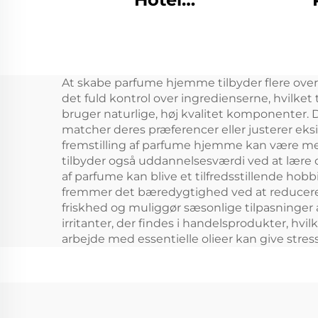
Højtryksluftrenser
Alu
Duft Essential Oil
Plu
Cleaner Parfume
Duf
At skabe parfume hjemme tilbyder flere overbev
Dufte Air Refresher
Trå
det fuld kontrol over ingredienserne, hvilket
Air Fragrance
K
bruger naturlige, høj kvalitet komponenter. D
matcher deres præferencer eller justerer eksi
Machine
fremstilling af parfume hjemme kan være me
tilbyder også uddannelsesværdi ved at lære 
af parfume kan blive et tilfredsstillende hobb
fremmer det bæredygtighed ved at reducere em
friskhed og muliggør sæsonlige tilpasninge
irritanter, der findes i handelsprodukter, hv
arbejde med essentielle olieer kan give stres