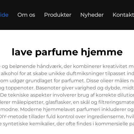
ide
Om os
Produkter
Nyheder
Kontakt
lave parfume hjemme
 og belønende håndværk, der kombinerer kreativitet m
g alkohol for at skabe unikke duftmiksninger tilpasset 
r, som udgør grundlaget for parfumet. Disse olieer mål
 og toppenoter. Basenoter giver varighed og dybde, midte
De tekniske aspekter involverer brug af korrekte dilution
er målepipetter, glasflasker, en skål og filtreringsmate
og modne. Moderne hjemmelavet parfumeri inkluderer også 
Y-metode tillader fuld kontrol over ingredienserne, hvil
 syntetiske kemikalier, der ofte findes i kommersielle p