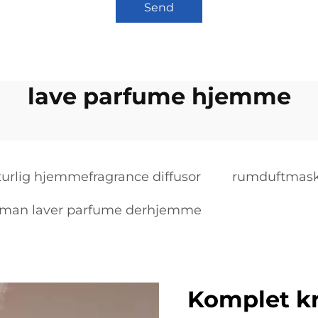
Send
lave parfume hjemme
turlig hjemmefragrance diffusor
rumduftmask
 man laver parfume derhjemme
Komplet kr