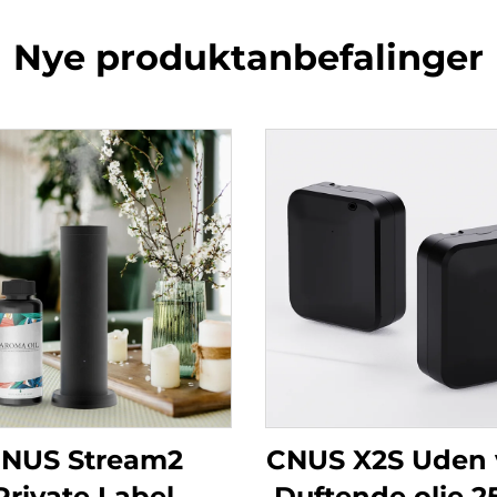
Nye produktanbefalinger
NUS Stream2
CNUS X2S Uden
Private Label
Duftende olie 2