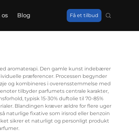
 os
Blog
Få et tilbud
ed aromaterapi. Den gamle kunst indebærer
individuelle præferencer. Processen begynder
es nøje og kombineres i overensstemmelse med
noter tilbyder parfumets centrale karakter,
sforhold, typisk 15-30% duftolie til 70-85%
rialer. Blandingen kræver ældre for flere uger
naturlige fixative som irisrod eller benzoin
ket sikrer et naturligt og personligt produkt
arfumer.