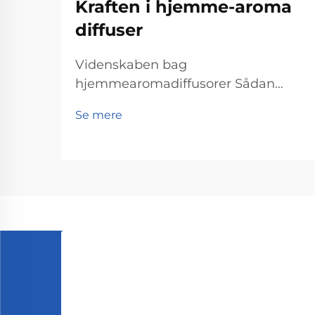
Kraften i hjemme-aroma
diffuser
Videnskaben bag
hjemmearomadiffusorer Sådan
fungerer diffusteknologien
Se mere
Hjemmearomadiffusorer virker
deres magi gennem diffusteknologi,
der spreder duftmolekyler ud i et
rum. Det, der grundlæggende sker,
er, at de essentielle oliepartikler ge...