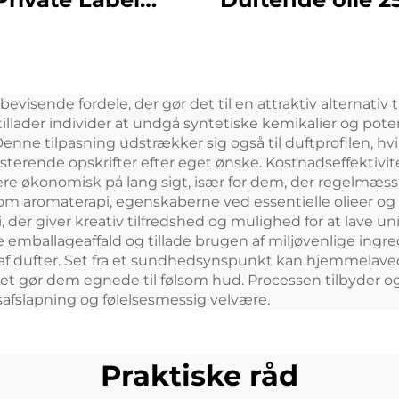
miniumslegering
Batteri Duft D
g In 150ML Flora
Diffuser Mach
t Olie Cold Mist
Home Air Fresh
isende fordele, der gør det til en attraktiv alternativ t
dløs Smart WIFI
Aroma diffus
 tillader individer at undgå syntetiske kemikalier og pot
ontrol Aroma
enne tilpasning udstrækker sig også til duftprofilen, hv
sterende opskrifter efter eget ønske. Kostnadseffektivit
Diffuser
re økonomisk på lang sigt, især for dem, der regelmæs
om aromaterapi, egenskaberne ved essentielle olieer og
i, der giver kreativ tilfredshed og mulighed for at lave u
ballageaffald og tillade brugen af miljøvenlige ingredi
r af dufter. Set fra et sundhedsynspunkt kan hjemmelav
ilket gør dem egnede til følsom hud. Processen tilbyder o
safslapning og følelsesmessig velvære.
Praktiske råd