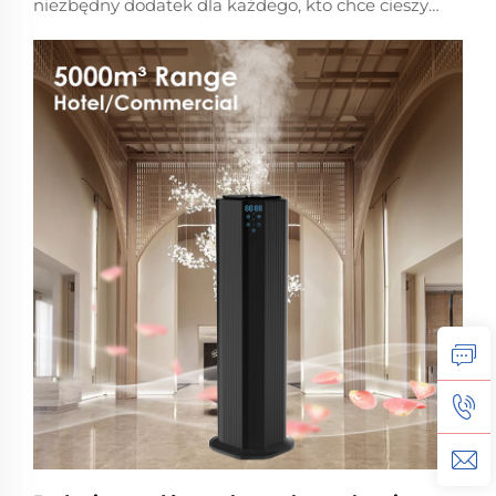
niezbędny dodatek dla każdego, kto chce cieszyć
się świeżym i przyjemnym zapachem podczas
jazdy. Dyfuzor olejków aromatycznych do
samochodu jest zaprojektowany, aby zapewnić
kojącą i odświeżającą atmosferę wewnątrz
samochodu, co sprawia, że Twoja podróż jest
bardziej przyjemna.