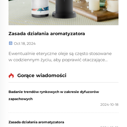
Zasada działania aromatyzatora
Oct 18, 2024
Ewentualnie eteryczne oleje są często stosowane
w codziennym życiu, aby poprawić otaczające
środowisko lub w celach leczniczych, takich jak
dezynfekcja, dezynfekcja, usunięcie zapachu itp.
Gorące wiadomości
Typowym sposobem stosowania eterycznych olei
jest umieszczenie ich w aromatyzatorze. Z ...
Badanie trendów rynkowych w zakresie dyfuzorów
zapachowych
2024-10-18
Zasada działania aromatyzatora