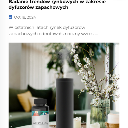
Badanie trendów rynkowych w zakresie
dyfuzorów zapachowych
Oct 18, 2024
W ostatnich latach rynek dyfuzorów
zapachowych odnotował znaczny wzrost
popularności, napędzany rosnącym
zainteresowaniem wellness, samoopieką i
tworzeniem przyjemnych środowisk domowych.
Dyfuzor zapachowy, znany również jako dyfuzor
zapachowy lub zapach...