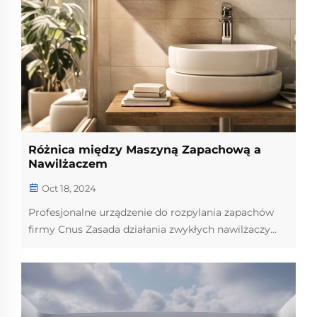
Różnica między Maszyną Zapachową a
Nawilżaczem
Oct 18, 2024
Profesjonalne urządzenie do rozpylania zapachów
firmy Cnus Zasada działania zwykłych nawilżaczy
powietrza sprężonego zjonizowanego jest
wykorzystywana do przepływu sprężonego
powietrza z dużą prędkością, aby zamienić olejki
eteryczne w cząsteczki czystego olejku eterycznego,
bez wody. Wysokiej częstotliwości drgania