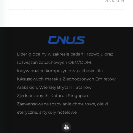
2024-10-18
Lider globalny w zakresie badań i rozwoju oraz
rozwiązań zapachowych OEM/ODM.
Indywidualne kompozycje zapachowe dla
luksusowych marek z Zjednoczonych Emiratów
Arabskich, Wielkiej Brytanii, Stanów
Zjednoczonych, Kataru i Singapuru.
Zaawansowane rozpylanie chmurowe, olejki
eteryczne, artykuły hotelowe.