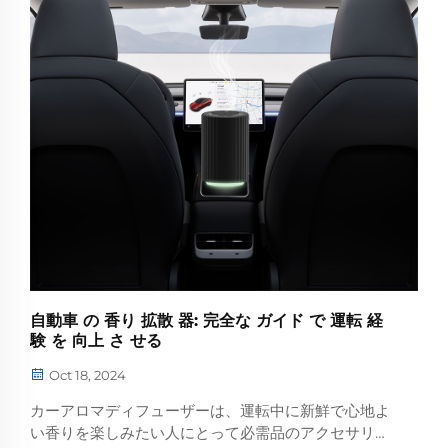
自動車 の 香り 拡散 器: 完全な ガイド で 運転 経
験 を 向上 さ せる
Oct 18, 2024
カーアロマディフューザーは、運転中に新鮮で心地よ
い香りを楽しみたい人にとって必需品のアクセサリー