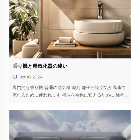
香り機と湿気化器の違い
Oct 18, 2024
専門的な香り機 普通の湿気機 原則 離子圧縮空気が高速で
流れるために使われます 精油を粒物に変えるために 純粋
な精油,水なし 電子の高周波振動が壊れる...