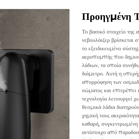
Προηγμένη Τ
Το βασικό στοιχείο της
νεβουλάιζερ βρίσκεται 
το εξειδικευμένο σύστη
αεροπομπής που δημιου
λάδιων, τα οποία συνήθ
διάμετρο. Αυτή η υπερή
απορρόφηση των οσμωδώ
σώματος και επιτρέπει
τεχνολογία λειτουργεί χ
θεσμικά λάδια διατηρούν
χημική τους ακεραιότητ
καθαρή, συγκεντρωμένη
αντίστοιχο από παραδοσ