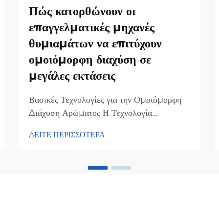
Πώς κατορθώνουν οι
επαγγελματικές μηχανές
θυμιαμάτων να επιτύχουν
ομοιόμορφη διαχύση σε
μεγάλες εκτάσεις
Βασικές Τεχνολογίες για την Ομοιόμορφη
Διάχυση Αρώματος Η Τεχνολογία
Ψεκασμού για τη Διασπορά
ΔΕΙΤΕ ΠΕΡΙΣΣΟΤΕΡΑ
Μικροσωματιδίων Η τεχνολογία ψεκασμού
πραγματικά κάνει τη διαφορά όταν
μετατρέπει τις βασικές μηχανές αρώματος
σε ακριβείς συσκευές για τη διασπορά
οσμών. Αυτές οι συσκευές...