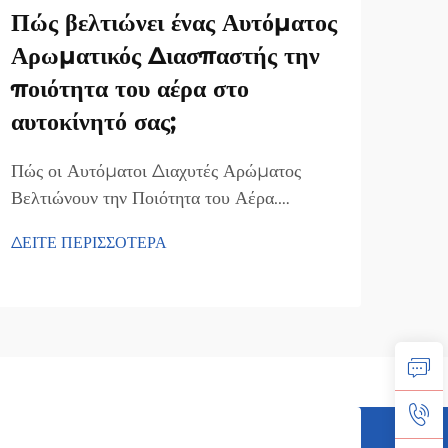
Πώς βελτιώνει ένας Αυτόματος
Ποι
Αρωματικός Διασπαστής την
ένα
ποιότητα του αέρα στο
δια
αυτοκίνητό σας;
εξα
χρή
Πώς οι Αυτόματοι Διαχυτές Αρώματος
Βελτιώνουν την Ποιότητα του Αέρα.
Οι ε
Εξουδετέρωση Δυσάρεστων Οσμών. Απλώς
διατ
ΔΕΙΤΕ ΠΕΡΙΣΣΟΤΕΡΑ
προσθέστε αιθέριο έλαιο στη γυάλινη φιάλη
τον 
ΔΕΙΤ
και αυτός ο αυτόματος απορρυπαντικός
επεν
αέρα θα εκπέμπει άρωμα για να εξαλείψει
για 
τις δυσοσμίες. Σε αντίθεση με τους
συσκ
συμβατικούς απορρυπαντικούς αέρα,
όπως
χρησιμοποιούν ουσιαστικά...
αίθο
ατμό
όμως 