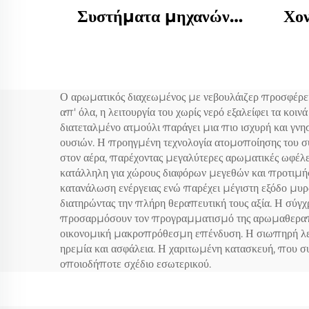
Συστήματα μηχανών
Χον
διάχυσης αρωματικών
ελαίων για ξενοδοχεία/
Αρ
εμπορικά μπάνια/
Α
Ο αρωματικός διαχεωμένος με νεβουλάιζερ προσφέρει
γραφεία
Μα
απ' όλα, η λειτουργία του χωρίς νερό εξαλείφει τα κ
διατεταλμένο ατμούλι παράγει μια πιο ισχυρή και γν
ουσιών. Η προηγμένη τεχνολογία ατομοποίησης του συ
στον αέρα, παρέχοντας μεγαλύτερες αρωματικές ωφέλε
κατάλληλη για χώρους διαφόρων μεγεθών και προτιμήσε
κατανάλωση ενέργειας ενώ παρέχει μέγιστη εξόδο μυρ
διατηρώντας την πλήρη θεραπευτική τους αξία. Η σύ
προσαρμόσουν τον προγραμματισμό της αρωμαθεραπείας
οικονομική μακροπρόθεσμη επένδυση. Η σιωπηρή λειτο
ηρεμία και ασφάλεια. Η χαριτωμένη κατασκευή, που σ
οποιοδήποτε σχέδιο εσωτερικού.