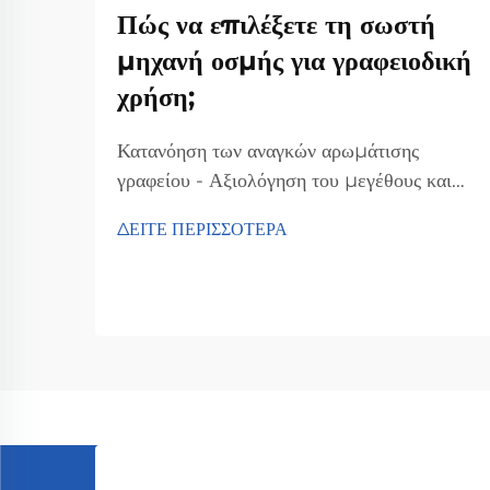
Πώς να επιλέξετε τη σωστή
μηχανή οσμής για γραφειοδική
χρήση;
Κατανόηση των αναγκών αρωμάτισης
γραφείου - Αξιολόγηση του μεγέθους και
της διαρρύθμισης του γραφείου. Η επιλογή
ΔΕΙΤΕ ΠΕΡΙΣΣΟΤΕΡΑ
της σωστής μηχανής αρωμάτισης για ένα
γραφείο ξεκινά με τη γνώση της
πραγματικής διαστασιολογίας του χώρου.
Μετρήστε πρώτα την έκταση σε
τετραγωνικά μέτρα, καθώς τα μεγαλύτερα
γραφεία χρειάζονται πιο ισχυρή διάχυση
αρώματος...