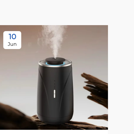
10
1
Jun
Ju