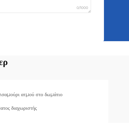
0/1000
ερ
λσαμούρι ατμού στο δωμάτιο
ατος διαχωριστής