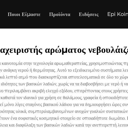
Ποιοι Είμαστε
Προϊόντα
Ειδήσεις
Epi Koi
ιαχειριστής αρώματος νεβουλάιζ
α καινοτομία στην τεχνολογία αρωμαθεραπείας, χρησιμοποιώντας π
ν ανάγκη νερού ή θερμότητας. Αυτό το εξειδικευμένο συστήματα λε
ικά λεπτό ατμό που διασκορπίζεται αποτελεσματικά σε όλο το χώρο
ς ιδιότητες των βασικών λαδιών, χωρίς να τα διαβοσβήσει με νερό ή 
νο περιλαμβάνει ακριβή ελεγχό εξόδου, επιτρέποντας στους χρήστε
υ καθιστά τον ιδανικό για χρήση σε θαλάμους, γραφεία ή οποιοδήπο
 μόνο λίγες σταγόνες βασικού λάδιου για να δημιουργήσει ώρες συν
ιότητας υλικά, συμπεριλαμβανομένων ανοχών γυαλιών συστατικών 
τουν ένα σοφιστικές κοσμητικό στοιχείο σε οποιαδήποτε δωμάτιο. 
λεια και διαφύλαξη των βασικών λαδιών κατά την ανεπιτρεπτή λειτου