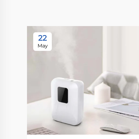
22
May