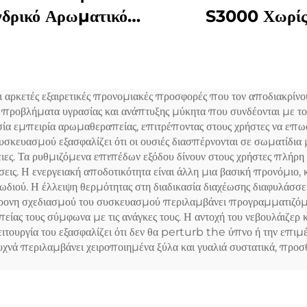
δρικό Αρωματικό
S3000 Χωρί
Έλαιο Αραβικό
αρωματικό αέρ
ωματικό Γαλλικό
αρωματικό αέρ
ρωματικό Έλαιο
ακαρυλικού αυτόμ
 αρκετές εξαιρετικές προνομιακές προσφορές που τον αποδιακρίνο
κροχρόνιο Διαχέα
αρωματικού διαχ
οινά προβλήματα υγρασίας και ανάπτυξης μύκητα που συνδέονται με 
Διαχέτρια σύστ
ησία εμπειρία αρωμαθεραπείας, επιτρέποντας στους χρήστες να επω
σκευασμού εξασφαλίζει ότι οι ουσιές διασπέρνονται σε σωματίδια
αρωματική μηχ
ιες. Τα ρυθμιζόμενα επιπέδων εξόδου δίνουν στους χρήστες πλήρη
ις. Η ενεργειακή αποδοτικότητα είναι άλλη μια βασική προνόμιο, κ
ωδιού. Η έλλειψη θερμότητας στη διαδικασία διαχέωσης διαφυλάσσει
γχρονη σχεδιασμού του συσκευασμού περιλαμβάνει προγραμματιζόμε
 τους σύμφωνα με τις ανάγκες τους. Η αντοχή του νεβουλάιζερ κα
υργία του εξασφαλίζει ότι δεν θα perturb the ύπνο ή την επιμέλ
υχνά περιλαμβάνει χειροποιημένα ξύλα και γυαλιά συστατικά, προσ