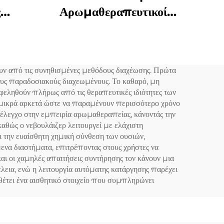
ς
Αρωμαθεραπευτικοί
ας
Διαχέτες Άνεμος
ας
Έξυπνος Διαχέτης
ατου
Αρώματος 360 Διαχέτης
υν από τις συνηθισμένες μεθόδους διαχέωσης. Πρώτα
έτη
Αρωματικού Λάδι Άνεμος
τους παραδοσιακούς διαχεωμένους. Το καθαρό, μη
ημα
Ατομιζόμενος
φεληθούν πλήρως από τις θεραπευτικές ιδιότητες των
 μικρά αρκετά ώστε να παραμένουν περισσότερο χρόνο
ανή
 έλεγχο στην εμπειρία αρωμαθεραπείας, κάνοντάς την
αθώς ο νεβουλάιζερ λειτουργεί με ελάχιστη
 την ευαίσθητη χημική σύνθεση των ουσιών,
να διαστήματα, επιτρέποντας στους χρήστες να
ι οι χαμηλές απαιτήσεις συντήρησης τον κάνουν μια
εια, ενώ η λειτουργία αυτόματης κατάργησης παρέχει
θέτει ένα αισθητικό στοιχείο που συμπληρώνει