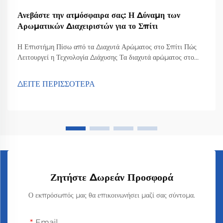
Ανεβάστε την ατμόσφαιρα σας: Η Δύναμη των
Αρωματικών Διαχειριστών για το Σπίτι
Η Επιστήμη Πίσω από τα Διαχυτά Αρώματος στο Σπίτι Πώς
Λειτουργεί η Τεχνολογία Διάχυσης Τα διαχυτά αρώματος στο
σπίτι δημιουργούν το μαγικό τους αποτέλεσμα μέσω
τεχνολογίας διάχυσης που διασκορπίζει τα μόρια του αρώματος
ΔΕΙΤΕ ΠΕΡΙΣΣΟΤΕΡΑ
σε όλη την αίθουσα. Βασικά, αυτό που συμβαίνει είναι ότι τα
στοιχεία των αιθέριων ελαίων ...
Ζητήστε Δωρεάν Προσφορά
Ο εκπρόσωπός μας θα επικοινωνήσει μαζί σας σύντομα.
Email