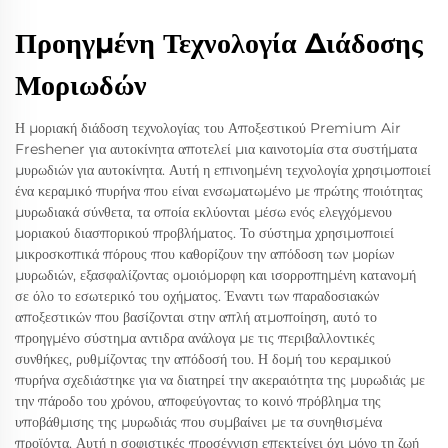
Προηγμένη Τεχνολογία Διάδοσης
Μοριωδών
Η μοριακή διάδοση τεχνολογίας του Αποξεστικού Premium Air
Freshener για αυτοκίνητα αποτελεί μια καινοτομία στα συστήματα
μυρωδιών για αυτοκίνητα. Αυτή η επινοημένη τεχνολογία χρησιμοποιεί
ένα κεραμικό πυρήνα που είναι ενσωματωμένο με πρώτης ποιότητας
μυρωδιακά σύνθετα, τα οποία εκλύονται μέσω ενός ελεγχόμενου
μοριακού διασπορικού προβλήματος. Το σύστημα χρησιμοποιεί
μικροσκοπικά πόρους που καθορίζουν την απόδοση των μορίων
μυρωδιών, εξασφαλίζοντας ομοιόμορφη και ισορροπημένη κατανομή
σε όλο το εσωτερικό του οχήματος. Έναντι των παραδοσιακών
αποξεστικών που βασίζονται στην απλή ατμοποίηση, αυτό το
προηγμένο σύστημα αντιδρα ανάλογα με τις περιβαλλοντικές
συνθήκες, ρυθμίζοντας την απόδοσή του. Η δομή του κεραμικού
πυρήνα σχεδιάστηκε για να διατηρεί την ακεραιότητα της μυρωδιάς με
την πάροδο του χρόνου, αποφεύγοντας το κοινό πρόβλημα της
υποβάθμισης της μυρωδιάς που συμβαίνει με τα συνηθισμένα
προϊόντα. Αυτή η σοφιστικές προσέγγιση επεκτείνει όχι μόνο τη ζωή