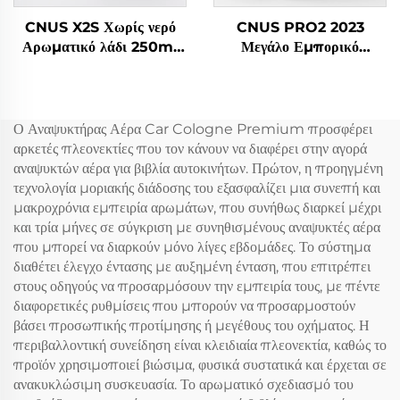
CNUS X2S Χωρίς νερό
CNUS PRO2 2023
Αρωματικό λάδι 250ml
Μεγάλο Εμπορικό
μπαταρία Αρωματικό
Μυρωτικό Συμπλέκτης
διάχυτο μηχανή Οικιακό
Αεροσόλ Διανοδωτήρα
αρωματικό διάχυτο
Αρώματος Ηλεκτρικό Η/Υ
Αεροσυστήματος
Ο Αναψυκτήρας Αέρα Car Cologne Premium προσφέρει
Αεροφρέσκινο Diffuser
αρκετές πλεονεκτίες που τον κάνουν να διαφέρει στην αγορά
Machine
αναψυκτών αέρα για βιβλία αυτοκινήτων. Πρώτον, η προηγμένη
τεχνολογία μοριακής διάδοσης του εξασφαλίζει μια συνεπή και
μακροχρόνια εμπειρία αρωμάτων, που συνήθως διαρκεί μέχρι
και τρία μήνες σε σύγκριση με συνηθισμένους αναψυκτές αέρα
που μπορεί να διαρκούν μόνο λίγες εβδομάδες. Το σύστημα
διαθέτει έλεγχο έντασης με αυξημένη ένταση, που επιτρέπει
στους οδηγούς να προσαρμόσουν την εμπειρία τους, με πέντε
διαφορετικές ρυθμίσεις που μπορούν να προσαρμοστούν
βάσει προσωπικής προτίμησης ή μεγέθους του οχήματος. Η
περιβαλλοντική συνείδηση είναι κλειδιαία πλεονεκτία, καθώς το
προϊόν χρησιμοποιεί βιώσιμα, φυσικά συστατικά και έρχεται σε
ανακυκλώσιμη συσκευασία. Το αρωματικό σχεδιασμό του