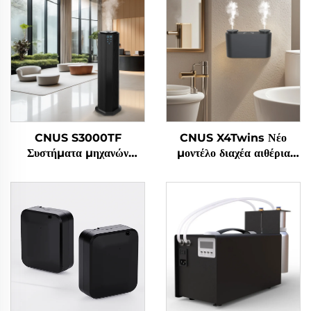
CNUS S3000TF
CNUS X4Twins Νέο
Συστήματα μηχανών
μοντέλο διαχέα αιθέρια
διάχυσης αρωματικών
έλαια χονδρικό αρωματικό
ελαίων για ξενοδοχεία/
για το γραφείο
εμπορικά μπάνια/γραφεία