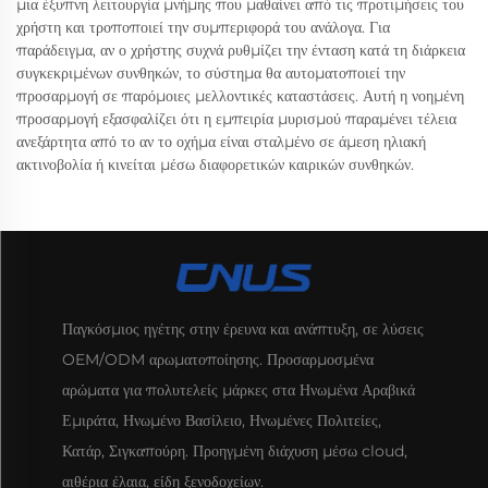
μια έξυπνη λειτουργία μνήμης που μαθαίνει από τις προτιμήσεις του
χρήστη και τροποποιεί την συμπεριφορά του ανάλογα. Για
παράδειγμα, αν ο χρήστης συχνά ρυθμίζει την ένταση κατά τη διάρκεια
συγκεκριμένων συνθηκών, το σύστημα θα αυτοματοποιεί την
προσαρμογή σε παρόμοιες μελλοντικές καταστάσεις. Αυτή η νοημένη
προσαρμογή εξασφαλίζει ότι η εμπειρία μυρισμού παραμένει τέλεια
ανεξάρτητα από το αν το οχήμα είναι σταλμένο σε άμεση ηλιακή
ακτινοβολία ή κινείται μέσω διαφορετικών καιρικών συνθηκών.
Παγκόσμιος ηγέτης στην έρευνα και ανάπτυξη, σε λύσεις
OEM/ODM αρωματοποίησης. Προσαρμοσμένα
αρώματα για πολυτελείς μάρκες στα Ηνωμένα Αραβικά
Εμιράτα, Ηνωμένο Βασίλειο, Ηνωμένες Πολιτείες,
Κατάρ, Σιγκαπούρη. Προηγμένη διάχυση μέσω cloud,
αιθέρια έλαια, είδη ξενοδοχείων.