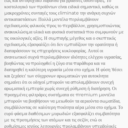
έως και αποψυχτικό λαβάνδα για βραδινές οδοιπορίες. Το
κοστολογικό των προϊόντων είναι ειδικά σημαντικό, καθώς οι
μακροχρόνιες συνταγές τους εliminate την ανάγκη συχνών
αντικαταστάσεων. Πολλά μοντέλα περιλαμβάνουν
σχεδιασμούς φιλικούς προς το περιβάλλον, χρησιμοποιώντας
ανακυκλώσιμα υλικά και φυσικά συστατικά που συμφωνούν με
τις οικολογικές αξίες. Η συμπαγής μέγεθος και ο σκεπτικός
σχεδιασμός εξασφαλίζει ότι δεν εμποδίζουν την ορατότητα ή
διαταράσσουν τις επιχειρήσεις κυκλοφορίας. Αυτοί οι
ανανεωτικοί συχνά περιλαμβάνουν ιδιότητες ελέγχου υγρασίας,
βοηθώντας να προληφθεί η ζύγα στα παράθυρα και να
διατηρηθεί η καλύτερη υγρασία μέσα στο οχήμα. Η φύση 'θέσει
και ξεχάσει' των σύγχρονων αρωματικών για αυτοκίνητα
σημαίνει ότι οι οδηγοί μπορούν να απολαμβάνουν συνεχή
αρωματική εμπειρία χωρίς συνεχή ρύθμιση ή διατήρηση. Οι
προηγμένες φιλτράρες συστήματα σε πremium μοντέλα
μπορούν να βοηθήσουν να μειωθούν τα αεριούντα σωματίδια,
συμβάλλοντας σε καλύτερη ποιότητα αέρα μέσα στο οχήμα. Το
ευρύ φάσμα διαθέσιμων μυρωδιών εξασφαλίζει συμβατότητα
με τις προτιμήσεις των ατόμων και τις σεζόν, ενώ οι
ρυθμίσιμες ισχύος λειτουργίες προλαμβάνουν υπερβολικές