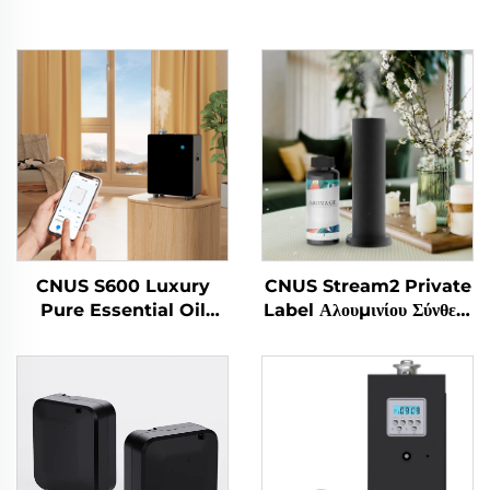
CNUS S600 Luxury
CNUS Stream2 Private
Pure Essential Oil
Label Αλουμινίου Σύνθετο
Μυρωδιά Machine
Σκουμπί σε 150ml Φλωρά
Custom Logo Aroma
Αρωματικό Έλαιο Ψυχρή
Diffuser Wifi Control
Ομίχλη Ασύρματη έξυπνη
Ηλεκτρική συσκευή
WIFI έλεγχο Aroma
αναψύκωσης αέρα
Diffuser