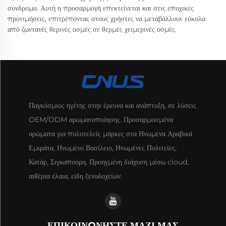
σύνδρομο. Αυτή η προσαρμογή επεκτείνεται και στις εποχικές
προτιμήσεις, επιτρέποντας στους χρήστες να μεταβάλλουν εύκολα
από ζωντανές θερινές οσμές σε θερμές χειμερινές οσμές.
Παγκόσμιος ηγέτης στην έρευνα και ανάπτυξη, σε λύσεις
OEM/ODM αρωματοποίησης. Προσαρμοσμένα
αρώματα για πολυτελείς μάρκες στα Ηνωμένα Αραβικά
Εμιράτα, Ηνωμένο Βασίλειο, Ηνωμένες Πολιτείες,
Κατάρ, Σιγκαπούρη. Προηγμένη διάχυση μέσω cloud,
αιθέρια έλαια, είδη ξενοδοχείων.
ΕΠΙΚΟΙΝΩΝΗΣΤΕ ΜΑΖΙ ΜΑΣ