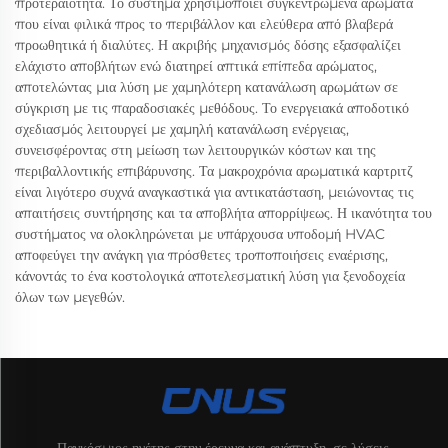
προτεραιότητα. Το σύστημα χρησιμοποιεί συγκεντρωμένα αρώματα
που είναι φιλικά προς το περιβάλλον και ελεύθερα από βλαβερά
προωθητικά ή διαλύτες. Η ακριβής μηχανισμός δόσης εξασφαλίζει
ελάχιστο αποβλήτων ενώ διατηρεί απτικά επίπεδα αρώματος,
αποτελώντας μια λύση με χαμηλότερη κατανάλωση αρωμάτων σε
σύγκριση με τις παραδοσιακές μεθόδους. Το ενεργειακά αποδοτικό
σχεδιασμός λειτουργεί με χαμηλή κατανάλωση ενέργειας,
συνεισφέροντας στη μείωση των λειτουργικών κόστων και της
περιβαλλοντικής επιβάρυνσης. Τα μακροχρόνια αρωματικά καρτριτζ
είναι λιγότερο συχνά αναγκαστικά για αντικατάσταση, μειώνοντας τις
απαιτήσεις συντήρησης και τα αποβλήτα απορρίψεως. Η ικανότητα του
συστήματος να ολοκληρώνεται με υπάρχουσα υποδομή HVAC
αποφεύγει την ανάγκη για πρόσθετες τροποποιήσεις εναέρισης,
κάνοντάς το ένα κοστολογικά αποτελεσματική λύση για ξενοδοχεία
όλων των μεγεθών.
Παγκόσμιος ηγέτης στην έρευνα και ανάπτυξη, σε λύσεις