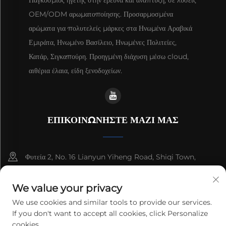
OEM/ODM αρωματοποίησης. Προσαρμοσμένα
αρώματα για πολυτελείς μάρκες στα Ηνωμένα Αραβικά
Εμιράτα, Ηνωμένο Βασίλειο, Ηνωμένες Πολιτείες,
Κατάρ, Σιγκαπούρη. Προηγμένη διάχυση μέσω cloud,
αιθέρια έλαια, είδη ξενοδοχείων.
ΕΠΙΚΟΙΝΩΝΗΣΤΕ ΜΑΖΙ ΜΑΣ
Φυτεία 2, No. 16 Lianyun Yiheng Road, Shiqi Town,
Guangzhou, Guangdong, China
We value your privacy
+86-13192436782
We use cookies and similar tools to provide our services.
If you don't want to accept all cookies, click Personalize
[email protected]
cookies.