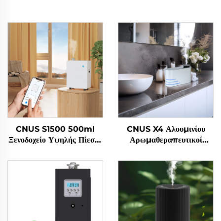
CNUS S1500 500ml
CNUS X4 Αλουμινίου
Ξενοδοχείο Υψηλής Πίεσης
Αρωμαθεραπευτικοί
Καθαριστή Αέρα
Διαχέτες Άνεμος Έξυπνος
Αρώματος Αιθέρια
Διαχέτης Αρώματος 360
Πετρέλαιο Καθαριστή
Διαχέτης Αρωματικού
Αρώματα Αρώματα Αέρας
Λάδι Άνεμος Ατομιζόμενος
Ανανεωτήρα Αέρας
Αρώματος Μηχανή