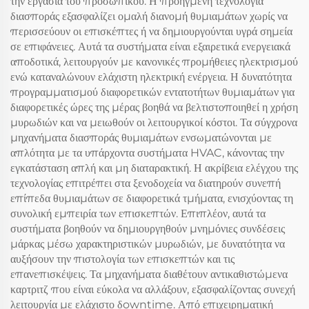
την εργασία του προσωπικού. Η προηγμένη τεχνολογία
διασποράς εξασφαλίζει ομαλή διανομή θυμιαμάτων χωρίς να
περισσεύουν οι επισκέπτες ή να δημιουργούνται υγρά σημεία
σε επιφάνειες. Αυτά τα συστήματα είναι εξαιρετικά ενεργειακά
αποδοτικά, λειτουργούν με κανονικές προμήθειες ηλεκτρισμού
ενώ καταναλώνουν ελάχιστη ηλεκτρική ενέργεια. Η δυνατότητα
προγραμματισμού διαφορετικών εντατοτήτων θυμιαμάτων για
διαφορετικές ώρες της μέρας βοηθά να βελτιστοποιηθεί η χρήση
μυρωδιών και να μειωθούν οι λειτουργικοί κόστοι. Τα σύγχρονα
μηχανήματα διασποράς θυμιαμάτων ενσωματώνονται με
απλότητα με τα υπάρχοντα συστήματα HVAC, κάνοντας την
εγκατάσταση απλή και μη διαταρακτική. Η ακρίβεια ελέγχου της
τεχνολογίας επιτρέπει στα ξενοδοχεία να διατηρούν συνεπή
επίπεδα θυμιαμάτων σε διαφορετικά τμήματα, ενισχύοντας τη
συνολική εμπειρία των επισκεπτών. Επιπλέον, αυτά τα
συστήματα βοηθούν να δημιουργηθούν μνημόνιες συνδέσεις
μάρκας μέσω χαρακτηριστικών μυρωδιών, με δυνατότητα να
αυξήσουν την πιστολογία των επισκεπτών και τις
επανεπισκέψεις. Τα μηχανήματα διαθέτουν αντικαθιστώμενα
καρτριτζ που είναι εύκολα να αλλάξουν, εξασφαλίζοντας συνεχή
λειτουργία με ελάχιστο δowntime. Από επιχειρηματική