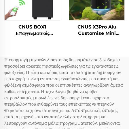
CNUS BOX1
CNUS X3Pro Alu
Επαγγελματικός
Customise Mini
Ελκτρικός Διασκορπιστής
Portable 8 Scent Gear
Μυρώματος
Αλουμινίου 10ML Άνεμο
Αρωματικό Έλαιο
Αυτοκινήτου
Η εφαρμογή μηχανών διασποράς θυμιαμάτων σε ξενοδοχεία
προσφέρει αρκετές πειστικές ωφέλειες για τις εγκαταστάσεις
φιλοξενίας. Πρώτα και κύρια, αυτά τα συστήματα δημιουργούν
μια ισχυρή πρώτη εντύπωση εγκαθιστώντας μια συνεπή και
φιλόξενη ατμόσφαιρα που οι επισκέπτες αναγνωρίζουν άμεσα
καθώς εισέρχονται. Η τεχνολογία βοηθά να κρύβει
απροσδοκητές μυρωδιές ενώ δημιουργεί ένα ευχάριστο
περιβάλλον που ενθαρρύνει τους επισκέπτες να περνούν
περισσότερο χρόνο σε κοινά χώρα. Από πρακτικής άποψης,
αυτά τα μηχανήματα απαιτούν ελάχιστη διατήρηση και
λειτουργούν αυτόνομα μόλις προγραμματιστούν, μειώνοντας