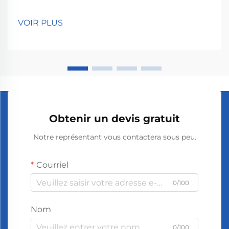
l'espace : Choisir la bonne machine à parfum pour un
bureau commence par la connaissance précise de
VOIR PLUS
l'espace. Mesurez d'abord la superficie car les grands
bureaux nécessitent des machines à parfum plus
puissantes.
Obtenir un devis gratuit
Notre représentant vous contactera sous peu.
Courriel
0/100
Nom
0/100