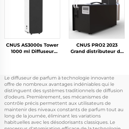
Wifi Machine de
d'affichage à écran
désodorisant
tactile LCD
électrique
CNUS AS3000s Tower
CNUS PRO2 2023
1000 ml Diffuseur
Grand distributeur de
d'huiles essentielles et
parfum en aérosol à
d'arômes électrique
brancher pour parfum
Désodorisant en
commercial Machine
aérosol Machine de
de diffuseur de
Le diffuseur de parfum à technologie innovante
parfum pour grande
désodorisant d'huile
offre de nombreux avantages indéniables qui le
pièce commerciale
CVC électrique
distinguent des systèmes traditionnels de diffusion
d'odeurs. Premièrement, ses mécanismes de
contrôle précis permettent aux utilisateurs de
maintenir des niveaux constants de parfum tout au
long de la journée, éliminant les variations
habituelles avec les désodorisants classiques. Le
processus d'atomisation efficace de la technologie