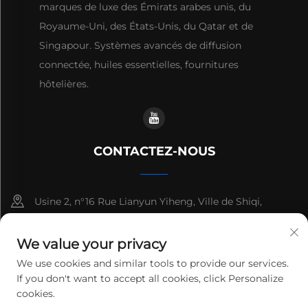
marques de luxe des Émirats arabes unis, du
Royaume-Uni, des États-Unis, du Qatar et de
Singapour. Systèmes avancés de diffusion
connectée, huiles essentielles, fournitures
hôtelières.
CONTACTEZ-NOUS
Usine 2, n°16 Rue Lianyun Yiheng, Ville de Shiqi,
Guangzhou, Guangdong, Chine
We value your privacy
+86-13192436782
We use cookies and similar tools to provide our services.
If you don't want to accept all cookies, click Personalize
[email protected]
cookies.