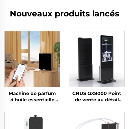
Nouveaux produits lancés
Machine de parfum
CNUS GX8000 Point
d'huile essentielle
de vente au détail
pure de luxe CNUS
sans eau Grand espace
S600 Diffuseur
Diffuseur d'arômes
d'arômes avec logo
professionnel Système
personnalisé Contrôle
de parfum Kiosque