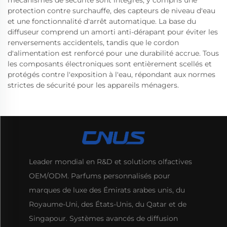
mécanismes de sécurité sont intégrés, y compris une
protection contre surchauffe, des capteurs de niveau d'eau
et une fonctionnalité d'arrêt automatique. La base du
diffuseur comprend un amorti anti-dérapant pour éviter les
renversements accidentels, tandis que le cordon
d'alimentation est renforcé pour une durabilité accrue. Tous
les composants électroniques sont entièrement scellés et
protégés contre l'exposition à l'eau, répondant aux normes
strictes de sécurité pour les appareils ménagers.
Leader mondial en R&D et solutions olfactives
OEM/ODM. Parfums personnalisés pour
marques de luxe des Émirats arabes unis, du
Royaume-Uni, des États-Unis, du Qatar et de
Singapour. Systèmes avancés de diffusion