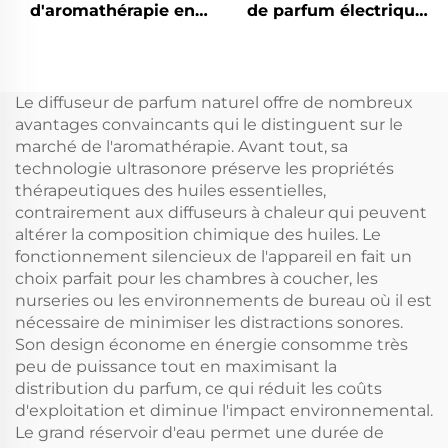
d'aromathérapie en
de parfum électrique
aluminium CNUS X4
professionnel et
Diffuseur d'arômes
commercial Diffuseur
intelligent sans eau
d'huiles parfumées
Diffuseur d'huile
pour tour d'arômes
Le diffuseur de parfum naturel offre de nombreux
parfumée 360
avantages convaincants qui le distinguent sur le
Atomiseur sans eau
marché de l'aromathérapie. Avant tout, sa
technologie ultrasonore préserve les propriétés
thérapeutiques des huiles essentielles,
contrairement aux diffuseurs à chaleur qui peuvent
altérer la composition chimique des huiles. Le
fonctionnement silencieux de l'appareil en fait un
choix parfait pour les chambres à coucher, les
nurseries ou les environnements de bureau où il est
nécessaire de minimiser les distractions sonores.
Son design économe en énergie consomme très
peu de puissance tout en maximisant la
distribution du parfum, ce qui réduit les coûts
d'exploitation et diminue l'impact environnemental.
Le grand réservoir d'eau permet une durée de