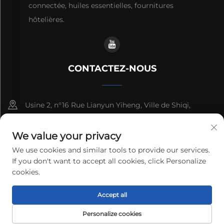
connectée, huiles essentielles, fournitures
hôtelières.
CONTACTEZ-NOUS
Usine 2, n°16 Rue Lianyun Yiheng, Ville de Shiqi,
Guangzhou, Guangdong, Chine
We value your privacy
+86-13192436782
We use cookies and similar tools to provide our services.
If you don't want to accept all cookies, click Personalize
[email protected]
cookies.
Accept all
Droits d'auteur © 2025 cnus tech (guangdong) co.,ltd. Tous
droits réservés.
Politique de confidentialité
Personalize cookies