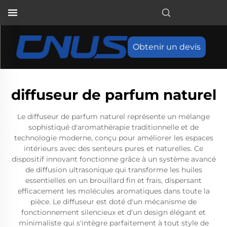
Obtenir un devis
diffuseur de parfum naturel
Le diffuseur de parfum naturel représente un mélange
sophistiqué d'aromathérapie traditionnelle et de
technologie moderne, conçu pour améliorer les espaces
intérieurs avec des senteurs pures et naturelles. Ce
dispositif innovant fonctionne grâce à un système avancé
de diffusion ultrasonique qui transforme les huiles
essentielles en un brouillard fin et frais, dispersant
efficacement les molécules aromatiques dans toute la
pièce. Le diffuseur est doté d'un mécanisme de
fonctionnement silencieux et d'un design élégant et
minimaliste qui s'intègre parfaitement à tout style de