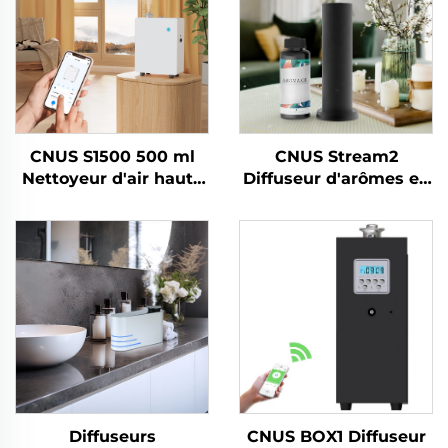
CNUS S1500 500 ml
CNUS Stream2
Nettoyeur d'air haute
Diffuseur d'arômes en
pression pour hôtel
alliage d'aluminium à
Parfum Nettoyant
brancher 150 ml avec
pour huiles
brume froide et
essentielles Parfums
contrôle intelligent
Rafraîchisseur d'air
sans fil WIFI
Machine de parfum
d'air
Diffuseurs
CNUS BOX1 Diffuseur