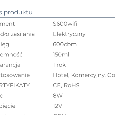
s produktu
ement
S600wifi
dło zasilania
Elektryczny
ięg
600cbm
jemność
150ml
arancja
1 rok
stosowanie
Hotel, Komercyjny, 
RTYFIKATY
CE, RoHS
c
8W
ięcie
12V