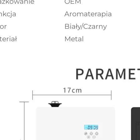
azkowanie
OEM
nkcja
Aromaterapia
or
Biały/Czarny
eriał
Metal