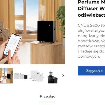
Perfume M
Diffuser W
odświeżac
CNUS S600 to 
olejów eterycz
napędzany elek
dodatkowej wy
metrów sześci
i nadaje się d
domowych.
Zapytanie
Przegląd