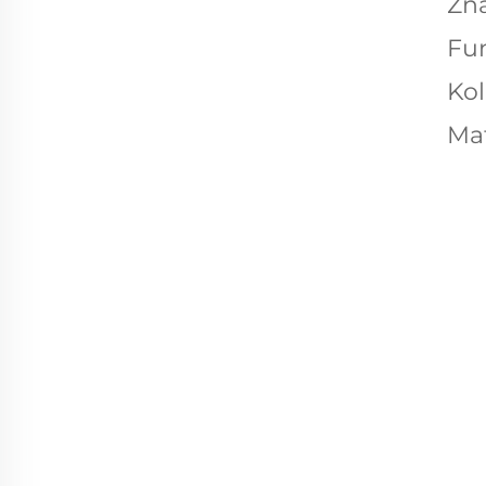
Zn
Fu
Kol
Mat