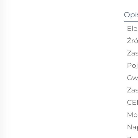
Opi
El
Źró
Zas
Po
Gw
Za
CE
Mo
Nap