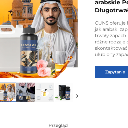
arabskie P
Długotrwał
CUNS oferuje 
jak arabski zap
trwały zapach
różne rodzaje 
skontaktować s
ulubiony zapa
Zapytanie
Przegląd