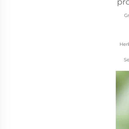
pro
Gr
Herb
Se