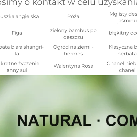
simy o kontakt w celu uzyskania 
Mglisty de
uszka angielska
Róża
jaśminu
zielony bambus po
Figa
błękitny o
deszczu
ata biała shangri-
Ogród na ziemi -
Klasyczna b
la
hermes
herbata
kretne życzenie
Chanel nieb
Walentyna Rosa
anny sui
chanel