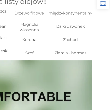
listy olejów!! 
szcz
Drzewo figowe
międzykontynentalny
Magnolia
cean
Dziki dzwonek
wiosenna
iała
Korona
Zachód
ieski
Szef
Ziemia - hermes