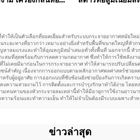
อาชีพ
อกใน 150ML น้ําม
Flora หมอกเย็นไร
WIFI การควบคุมส
่ทำให้เป็นตัวเลือกที่ยอดเยี่ยมสำหรับระบบกระจายอากาศสมัยให
Aroma Diffus
ระยะทางที่ยาวกว่า เหมาะอย่างยิ่งสำหรับพื้นที่ขนาดใหญ่ที่หั
ลมแรงและทำให้อุณหภูมิสม่ำเสมอทั่วทั้งพื้นที่ นอกจากนี้ หัว
าะสมที่สุดพร้อมกับการลดความกดอากาศ ซึ่งทำให้การใช้พลังงา
นที่ไม่เคยมีมาก่อนในการกระจายอากาศ ทำให้สามารถปรับเปลี่ยน
ระโยชน์สำคัญ เนื่องจากการออกแบบตามหลักอากาศพลศาสตร์ช่ว
้นสำหรับผู้อยู่อาศัย การออกแบบที่ซับซ้อนยังช่วยป้องกันการเก
ามสวยงามไว้ การติดตั้งและการบำรุงรักษาทำได้ง่าย โดยหลายรุ่น
ทนทานของหัวกระจายลมเหล่านี้ทำให้มีอายุการใช้งานยาวนาน เป็
ทำความร้อนและทำความเย็น ทำให้ไม่จำเป็นต้องมีระบบเฉพาะส
ข่าวล่าสุด