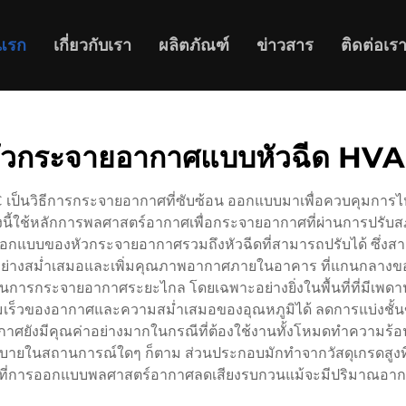
าแรก
เกี่ยวกับเรา
ผลิตภัณฑ์
ข่าวสาร
ติดต่อเร
ัวกระจายอากาศแบบหัวฉีด HV
เป็นวิธีการกระจายอากาศที่ซับซ้อน ออกแบบมาเพื่อควบคุมก
นี้ใช้หลักการพลศาสตร์อากาศเพื่อกระจายอากาศที่ผ่านการปรับสภา
อกแบบของหัวกระจายอากาศรวมถึงหัวฉีดที่สามารถปรับได้ ซ
ิอย่างสม่ำเสมอและเพิ่มคุณภาพอากาศภายในอาคาร ที่แกนกลางข
ารกระจายอากาศระยะไกล โดยเฉพาะอย่างยิ่งในพื้นที่ที่มีเพดานสูง
มเร็วของอากาศและความสม่ำเสมอของอุณหภูมิได้ ลดการแบ่งชั้น
อากาศยังมีคุณค่าอย่างมากในกรณีที่ต้องใช้งานทั้งโหมดทำความ
กสบายในสถานการณ์ใดๆ ก็ตาม ส่วนประกอบมักทำจากวัสดุเกรดส
ี่การออกแบบพลศาสตร์อากาศลดเสียงรบกวนแม้จะมีปริมาณอาก