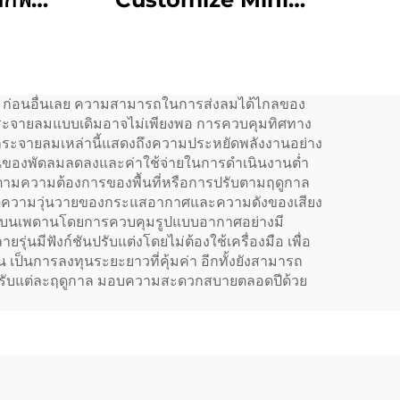
ันหอม
Portable 8 Scent
้สาย
Gear อลูมิเนียม 10ML
มาธิ
เครื่องกระจายน้ําหอมน้ํา
ม่ ก่อนอื่นเลย ความสามารถในการส่งลมได้ไกลของ
er
มันน้ํามัน
วกระจายลมแบบเดิมอาจไม่เพียงพอ การควบคุมทิศทาง
กระจายลมเหล่านี้แสดงถึงความประหยัดพลังงานอย่าง
นของพัดลมลดลงและค่าใช้จ่ายในการดำเนินงานต่ำ
ตามความต้องการของพื้นที่หรือการปรับตามฤดูกาล
ยลดความวุ่นวายของกระแสอากาศและความดังของเสียง
ิดคราบบนเพดานโดยการควบคุมรูปแบบอากาศอย่างมี
มีฟังก์ชันปรับแต่งโดยไม่ต้องใช้เครื่องมือ เพื่อ
นการลงทุนระยะยาวที่คุ้มค่า อีกทั้งยังสามารถ
ำหรับแต่ละฤดูกาล มอบความสะดวกสบายตลอดปีด้วย