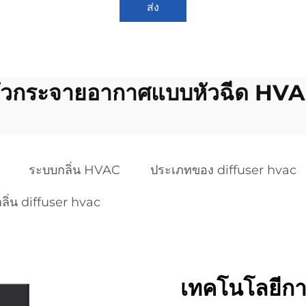
ส่ง
ัวกระจายอากาศแบบหัวฉีด HV
ระบบกลิ่น HVAC
ประเภทของ diffuser hvac
กลิ่น diffuser hvac
เทคโนโลยีกา