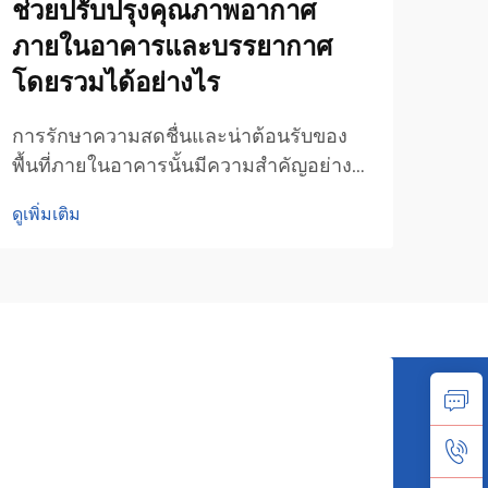
ช่วยปรับปรุงคุณภาพอากาศ
ควา
ภายในอาคารและบรรยากาศ
ขนา
โดยรวมได้อย่างไร
ระดั
กับเพ
การรักษาความสดชื่นและน่าต้อนรับของ
หอมก
พื้นที่ภายในอาคารนั้นมีความสำคัญอย่าง
ดูเพิ่
ในพื
มากต่อบริษัทส่วนใหญ่ในปัจจุบัน เครื่อง
ดูเพิ่มเติม
ช่วย
กระจายกลิ่นแบบเชิงพาณิชย์สามารถช่วย
ทั้ง
ให้บรรลุเป้าหมายนี้ได้พร้อมกันสองประการ
ทั้งช่วยกระจายกลิ่นหอมไปทั่วออฟฟิศ ร้าน
ค้า และร้านอาหาร ขณะเดียวกันยังช่วย
ทำความสะอาดอากาศ...