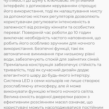
чутливості до шуму є ключовою. Інтуїтивний
інтерфейс з дотиковим керуванням спрощує
його використання, тоді як налаштування мисту
за допомогою містких регуляторів дозволяють
користувачам регулювати інтенсивність в
залежності від розміру кімнати та особистих
переваг. Поверхній час роботи до 10 годин
виключає необхідність частого наповнення, що
робить його особливо зручним для ночного
використання. Безпечні функції, такі як
автоматичне вимикання при низькому рівні
води, забезпечують спокій для зайнятих сімей.
Преміальна конструкція забезпечує стійкість та
тривалість, тоді як сучасний дизайн додає
елегантного шару до будь-якого інтер'єру.
Система LED з семи кольорів не лише створює
розслабляючу атмосферу, але й може
виконувати функцію м'якого ночного світла.
Велика ємність водяної джерелки разом з
ефективним розсіянням масел означає, що
користувачі можуть насолоджуватися постійним