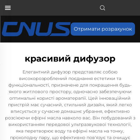
Отримати розрахунок
красивий дифузор
Елегантний дифузор представляє собою
високорозроблений поєднання естетики та
функціональності, призначене для покращення будь-
якого житлового простору, одночасно забезпечуючи
оптимальні користі ароматерапії. Цей інноваційний
пристрій має сучасний, стильний дизайн, який легко
вписується у сучасне домашнє убрання, ефективно
розсіюючи ефірні масла навколо вас. Він побудований з
використанням передової ультразвукової технології,
яка перетворює воду та ефірні масла на тонку,
прохолодну пару, що ефективно пов'язує та очищує