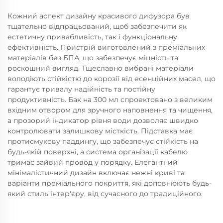
Кожний аспект дизайну красивого дифузора був
тщательно відпрацьований, щоб забезпечити як
естетичну привабливість, так і функціональну
ефективність. Пристрій виготовлений з преміальних
матеріалів без БПА, що забезпечує міцність та
роскошний вигляд. Тщеславно вибрані матеріали
володіють стійкістю до корозії від есенційних масел, що
гарантує тривалу надійність та постійну
продуктивність. Бак на 300 мл спроектовано з великим
вхідним отвором для зручного наповнення та чищення,
а прозорий індикатор рівня води дозволяє швидко
контролювати залишкову місткість. Підставка має
протисмукову паддингу, що забезпечує стійкість на
будь-якій поверхні, а система організації кабелю
тримає зайвий провод у порядку. Елегантний
мінімалістичний дизайн включає нежні криві та
варіанти преміального покриття, які доповнюють будь-
який стиль інтер'єру, від сучасного до традиційного.