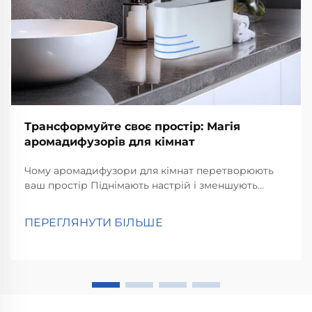
Трансформуйте своє простір: Магія
аромадифузорів для кімнат
Чому аромадифузори для кімнат перетворюють
ваш простір Піднімають настрій і зменшують
стрес Аромадифузори для кімнат справді
допомагають підняти настрій і зменшити стрес,
ПЕРЕГЛЯНУТИ БІЛЬШЕ
згідно з дослідженнями психологів про те, як
запахи впливають на нас. Люди, які вдихають
аромат лаванди...