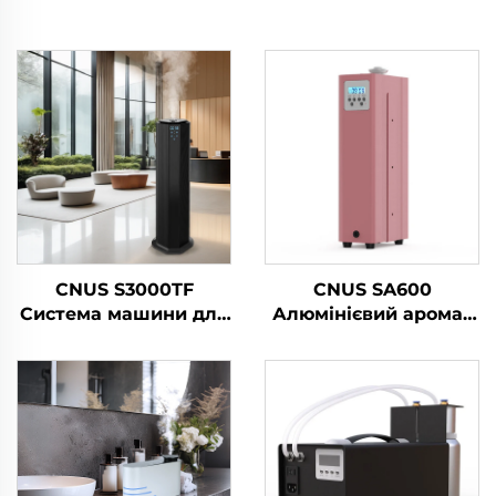
CNUS S3000TF
CNUS SA600
Система машини для
Алюмінієвий аромат
розповсюдження
Ефірний олій Аромат
ароматичних олій в
Коммерчний аромат
готелі/коммерчній
Машина Електронний
ванній/комісії
аромат Безводний
hvac Диффузер
Готель