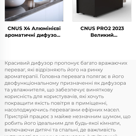
CNUS X4 Алюмінієві
CNUS PRO2 2023
ароматичні дифузори
Великий
Безводні розумні
комерційний запах-
ароматичні дифузори
включальний
360 ароматичних
аерозольний
олійних дифузорів
ароматний диспенсер
Красивий дифузор пропонує багато вражаючих
Безводні атомізатори
електричний HVAC
переваг, які відрізняють його на ринку
олійний свіжильник
ароматерапії. Головна перевага полягає в його
повітря дифузер
двофункціональному призначенні як дифузора
та увлажнителя, що забезпечує виняткову
корисність для користувачів, які хочуть
покращити якість повітря в приміщенні,
насолоджуючись перевагами ефірних масел.
Пристрій працює з майже незначним шумом, що
робить його ідеальним для будь-якої кімнати,
включаючи дитячі та спальні, де важливість