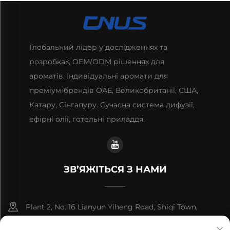
Глобальний лідер у дослідженнях та
розробках, OEM/ODM рішеннях для
ароматів. Індивідуальні аромати для
преміум-брендів ОАЕ, Великобританії, США,
Катару, Сінгапуру. Сучасна система дифузії,
ефірні олії, готельні приладдя.
ЗВ’ЯЖІТЬСЯ З НАМИ
Plant 2, No. 16 Lianyun Yiheng Road, Shiqi Town,
Guangzhou, Guangdong, China