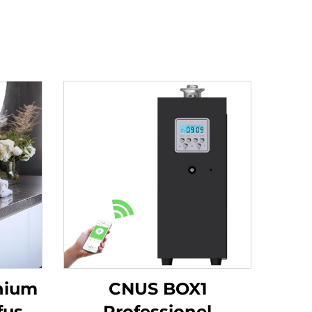
nium
CNUS BOX1
fuser
Professionel