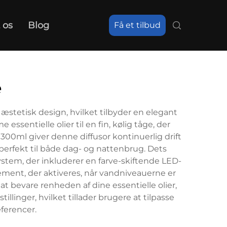
 os
Blog
Få et tilbud
e
æstetisk design, hvilket tilbyder en elegant
ssentielle olier til en fin, kølig tåge, der
00ml giver denne diffusor kontinuerlig drift
n perfekt til både dag- og nattenbrug. Dets
stem, der inkluderer en farve-skiftende LED-
ment, der aktiveres, når vandniveauerne er
 at bevare renheden af dine essentielle olier,
inger, hvilket tillader brugere at tilpasse
ferencer.