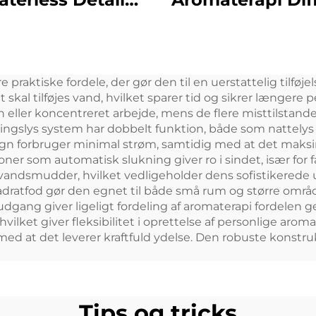
let Large Space
Vandløs Sma
fessionel Aroma
Aroma Diffuser
fuser Duftsystem
Duft Olie Diffu
re praktiske fordele, der gør den til en uerstattelig tilføj
D Touch Screen
Waterless Atom
kal tilføjes vand, hvilket sparer tid og sikrer længere pe
Display Kiosk
eller koncentreret arbejde, mens de flere misttilstande g
ningslys system har dobbelt funktion, både som nattelys
gn forbruger minimal strøm, samtidig med at det maksime
oner som automatisk slukning giver ro i sindet, især for
vandsmudder, hvilket vedligeholder dens sofistikerede
atfod gør den egnet til både små rum og større områder
udgang giver ligeligt fordeling af aromaterapi fordelen
 hvilket giver fleksibilitet i oprettelse af personlige a
ed at det leverer kraftfuld ydelse. Den robuste konstruk
Tips og tricks