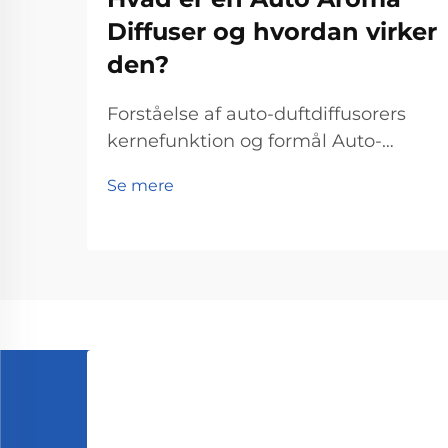
Diffuser og hvordan virker
den?
Forståelse af auto-duftdiffusorers
kernefunktion og formål Auto-
duftdiffusorer virker ved at sprede
Se mere
æteriske olier ud i luften og dermed
levere de terapeutiske effekter, vi
forbinder med aromaterapi. Ganske
enkelt sagt hjælper de mennesker...