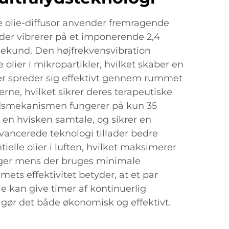
e olie-diffusor anvender fremragende
 der vibrerer på et imponerende 2,4
 sekund. Den højfrekvensvibration
e olier i mikropartikler, hvilket skaber en
der spreder sig effektivt gennem rummet
rne, hvilket sikrer deres terapeutiske
ydsmekanismen fungerer på kun 35
d en hvisken samtale, og sikrer en
avancerede teknologi tillader bedre
ielle olier i luften, hvilket maksimerer
nger mens der bruges minimale
ets effektivitet betyder, at et par
ie kan give timer af kontinuerlig
 gør det både økonomisk og effektivt.