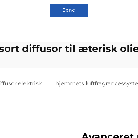
Send
sort diffusor til æterisk oli
fusor elektrisk
hjemmets luftfragrancessyst
Avanceret 