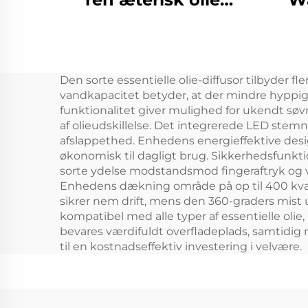
duftmaskine Custom
Out
Logo Aroma Diffuser
Pro
Wifi Control Elektrisk
Dif
Den sorte essentielle olie-diffusor tilbyder fle
luftfriskermaskine
LC
vandkapacitet betyder, at der mindre hyppigt s
funktionalitet giver mulighed for ukendt søvn 
af olieudskillelse. Det integrerede LED stem
afslappethed. Enhedens energieffektive desi
økonomisk til dagligt brug. Sikkerhedsfunkti
sorte ydelse modstandsmod fingeraftryk og 
Enhedens dækning område på op til 400 kvadr
sikrer nem drift, mens den 360-graders mist 
kompatibel med alle typer af essentielle olie,
bevares værdifuldt overfladeplads, samtidig m
til en kostnadseffektiv investering i velvære.