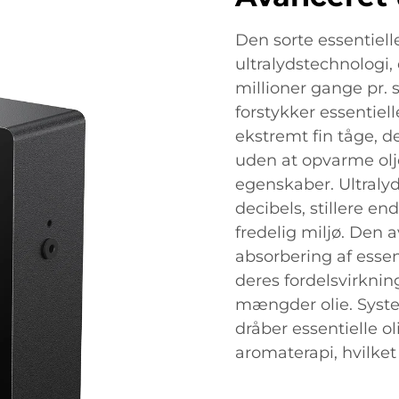
Den sorte essentiell
ultralydstechnologi,
millioner gange pr.
forstykker essentiell
ekstremt fin tåge, 
uden at opvarme olje
egenskaber. Ultral
decibels, stillere en
fredelig miljø. Den 
absorbering af essent
deres fordelsvirkni
mængder olie. System
dråber essentielle ol
aromaterapi, hvilket