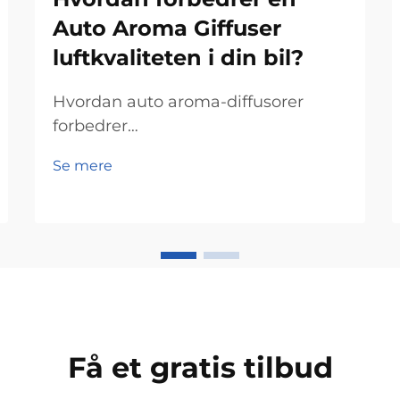
Auto Aroma Giffuser
luftkvaliteten i din bil?
Hvordan auto aroma-diffusorer
forbedrer
luftkvalitetenNeutralisering af
Se mere
ubehagelige lugteTilføj blot æterisk
olie til glasflasken, og denne
automatiske luftfriskner vil udsende
en duft, der eliminerer dårlige lugte.
I modsætning til konventionelle
luftfrisknere bruger de ægte...
Få et gratis tilbud