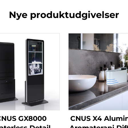
Nye produktudgivelser
CNUS GX8000
CNUS X4 Alumi
terless Detail
Aromaterapi Dif