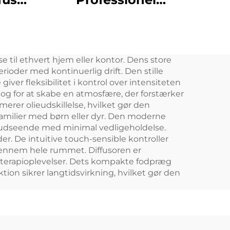
rt
kommerciel elektrisk
 360
duftdiffuser Duftolie
ser
Duftende Aroma
else til ethvert hjem eller kontor. Dens store
izer
Tower Diffusers
rioder med kontinuerlig drift. Den stille
iver fleksibilitet i kontrol over intensiteten
 og for at skabe en atmosfære, der forstærker
rer olieudskillelse, hvilket gør den
 familier med børn eller dyr. Den moderne
 udseende med minimal vedligeholdelse.
. De intuitive touch-sensible kontroller
 gennem hele rummet. Diffusoren er
romaterapioplevelser. Dets kompakte fodpræg
tion sikrer langtidsvirkning, hvilket gør den