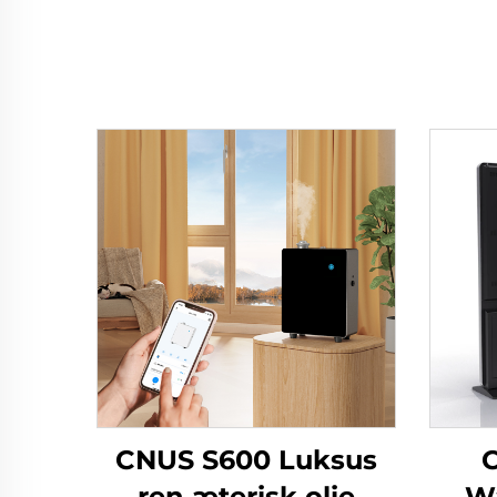
CNUS S600 Luksus
ren æterisk olie
Wa