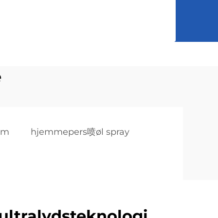
e
em
hjemmepers喷øl spray
ultralydsteknologi