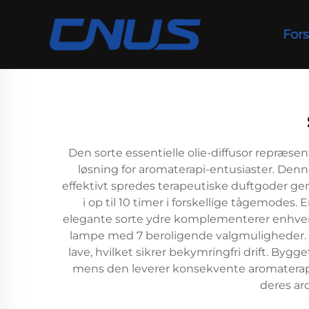
Fors
Den sorte essentielle olie-diffusor repræse
løsning for aromaterapi-entusiaster. Denne 
effektivt spredes terapeutiske duftgoder ge
i op til 10 timer i forskellige tågemodes.
elegante sorte ydre komplementerer enhver d
lampe med 7 beroligende valgmuligheder. D
lave, hvilket sikrer bekymringfri drift. Bygg
mens den leverer konsekvente aromaterapi-f
deres ar