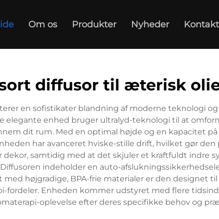
ide
Om os
Produkter
Nyheder
Kontakt
sort diffusor til æterisk oli
nterer en sofistikater blandning af moderne teknologi og 
elegante enhed bruger ultralyd-teknologi til at omforme e
nnem dit rum. Med en optimal højde og en kapacitet på 3
 Enheden har avanceret hviske-stille drift, hvilket gør de
ekor, samtidig med at det skjuler et kraftfuldt indre sy
iffusoren indeholder en auto-afslukningssikkerhedsele
et med højgradige, BPA-frie materialer er den designet til
ordeler. Enheden kommer udstyret med flere tidsindstill
omaterapi-oplevelse efter deres specifikke behov og præ