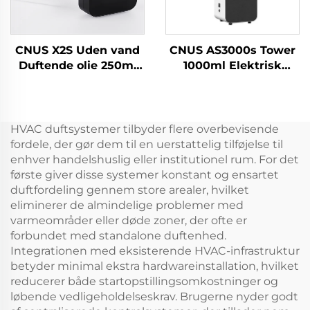
CNUS X2S Uden vand
CNUS AS3000s Tower
Duftende olie 250ml
1000ml Elektrisk
Batteri Duft Duft
æterisk olie Aroma
Diffuser Machine
Diffuser Aerosol
Home Air Freshener
Opfrisker
Aroma diffuser
Duftmaskine til
HVAC duftsystemer tilbyder flere overbevisende
kommercielle store
fordele, der gør dem til en uerstattelig tilføjelse til
rum
enhver handelshuslig eller institutionel rum. For det
første giver disse systemer konstant og ensartet
duftfordeling gennem store arealer, hvilket
eliminerer de almindelige problemer med
varmeområder eller døde zoner, der ofte er
forbundet med standalone duftenhed.
Integrationen med eksisterende HVAC-infrastruktur
betyder minimal ekstra hardwareinstallation, hvilket
reducerer både startopstillingsomkostninger og
løbende vedligeholdelseskrav. Brugerne nyder godt