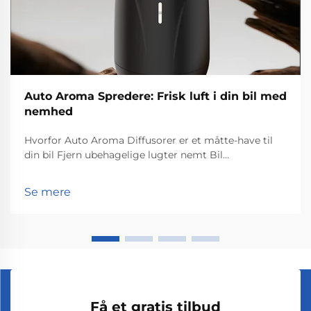
Auto Aroma Spredere: Frisk luft i din bil med
nemhed
Hvorfor Auto Aroma Diffusorer er et måtte-have til
din bil Fjern ubehagelige lugter nemt Bil
duftdiffusorer gør virkelig et godt stykke arbejde
med at fjerne dårlige lugte indenfor i køretøjer og
Se mere
holde tingene duftende, mens man kører rundt. De
frigiver...
Få et gratis tilbud