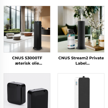
CNUS S3000TF
CNUS Stream2 Private
æterisk olie
Label
Hotel/kommercielt
Aluminiumslegering
badeværelse/kontor
Plug In 150ML Flora
HVAC luftfrisker
Duft Olie Cold Mist
Duftdiffusermaskinesystem
Trådløs Smart WIFI
Kontrol Aroma
Diffuser