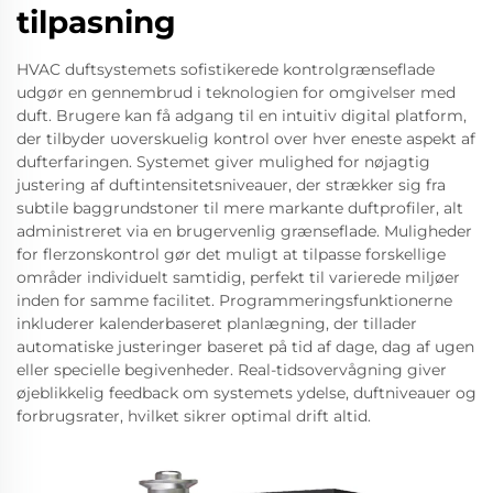
tilpasning
HVAC duftsystemets sofistikerede kontrolgrænseflade
udgør en gennembrud i teknologien for omgivelser med
duft. Brugere kan få adgang til en intuitiv digital platform,
der tilbyder uoverskuelig kontrol over hver eneste aspekt af
dufterfaringen. Systemet giver mulighed for nøjagtig
justering af duftintensitetsniveauer, der strækker sig fra
subtile baggrundstoner til mere markante duftprofiler, alt
administreret via en brugervenlig grænseflade. Muligheder
for flerzonskontrol gør det muligt at tilpasse forskellige
områder individuelt samtidig, perfekt til varierede miljøer
inden for samme facilitet. Programmeringsfunktionerne
inkluderer kalenderbaseret planlægning, der tillader
automatiske justeringer baseret på tid af dage, dag af ugen
eller specielle begivenheder. Real-tidsovervågning giver
øjeblikkelig feedback om systemets ydelse, duftniveauer og
forbrugsrater, hvilket sikrer optimal drift altid.