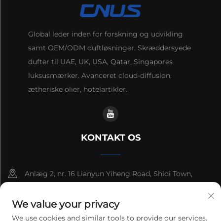
Global leder inden for forskning og udvikling
samt OEM/ODM duftløsninger. Skræddersyede
dufter til UAE, UK, USA, Qatar, Singapores
luksusmærker. Avanceret cloud-diffusion,
ætheriske olier, hotelartikler.
KONTAKT OS
Anlæg 2, nr. 16 Lianyun Yiheng Road, Shiqi Town,
Guangzhou, Guangdong, Kina
We value your privacy
+86-13192436782
We use cookies and similar tools to provide our services.