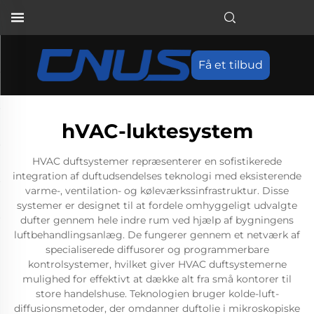
Få et tilbud
hVAC-luktesystem
HVAC duftsystemer repræsenterer en sofistikerede
integration af duftudsendelses teknologi med eksisterende
varme-, ventilation- og køleværkssinfrastruktur. Disse
systemer er designet til at fordele omhyggeligt udvalgte
dufter gennem hele indre rum ved hjælp af bygningens
luftbehandlingsanlæg. De fungerer gennem et netværk af
specialiserede diffusorer og programmerbare
kontrolsystemer, hvilket giver HVAC duftsystemerne
mulighed for effektivt at dække alt fra små kontorer til
store handelshuse. Teknologien bruger kolde-luft-
diffusionsmetoder, der omdanner duftolie i mikroskopiske