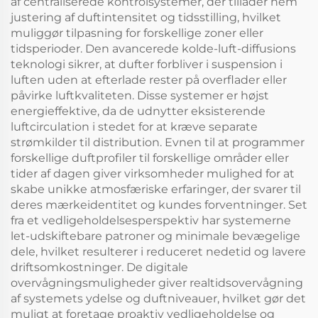
af centraliserede kontrolsystemer, der tillader nem
justering af duftintensitet og tidsstilling, hvilket
muliggør tilpasning for forskellige zoner eller
tidsperioder. Den avancerede kolde-luft-diffusions
teknologi sikrer, at dufter forbliver i suspension i
luften uden at efterlade rester på overflader eller
påvirke luftkvaliteten. Disse systemer er højst
energieffektive, da de udnytter eksisterende
luftcirculation i stedet for at kræve separate
strømkilder til distribution. Evnen til at programmer
forskellige duftprofiler til forskellige områder eller
tider af dagen giver virksomheder mulighed for at
skabe unikke atmosfæriske erfaringer, der svarer til
deres mærkeidentitet og kundes forventninger. Set
fra et vedligeholdelsesperspektiv har systemerne
let-udskiftebare patroner og minimale bevægelige
dele, hvilket resulterer i reduceret nedetid og lavere
driftsomkostninger. De digitale
overvågningsmuligheder giver realtidsovervågning
af systemets ydelse og duftniveauer, hvilket gør det
muligt at foretage proaktiv vedligeholdelse og