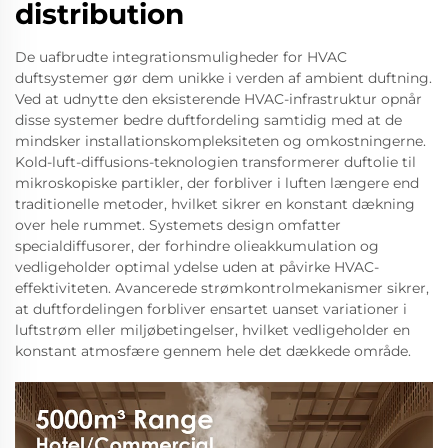
distribution
De uafbrudte integrationsmuligheder for HVAC
duftsystemer gør dem unikke i verden af ambient duftning.
Ved at udnytte den eksisterende HVAC-infrastruktur opnår
disse systemer bedre duftfordeling samtidig med at de
mindsker installationskompleksiteten og omkostningerne.
Kold-luft-diffusions-teknologien transformerer duftolie til
mikroskopiske partikler, der forbliver i luften længere end
traditionelle metoder, hvilket sikrer en konstant dækning
over hele rummet. Systemets design omfatter
specialdiffusorer, der forhindre olieakkumulation og
vedligeholder optimal ydelse uden at påvirke HVAC-
effektiviteten. Avancerede strømkontrolmekanismer sikrer,
at duftfordelingen forbliver ensartet uanset variationer i
luftstrøm eller miljøbetingelser, hvilket vedligeholder en
konstant atmosfære gennem hele det dækkede område.