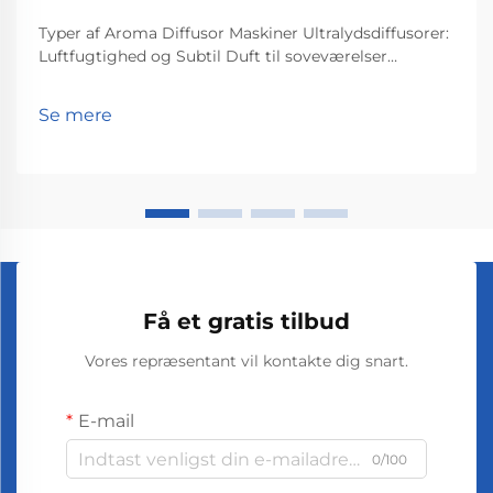
Typer af Aroma Diffusor Maskiner Ultralydsdiffusorer:
Luftfugtighed og Subtil Duft til soveværelser
Ultralydsdiffusorer virker ved at skabe små
vibrationer, som sender æteriske olier op i luften, og
Se mere
dermed gør to ting ad gangen. Det, der sker
indenfor...
Få et gratis tilbud
Vores repræsentant vil kontakte dig snart.
E-mail
0/100