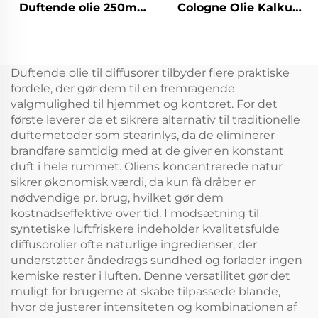
Duftende olie 250ml
Cologne Olie Kalkun
Batteri Duft Duft
Duft Aroma Æterisk
Diffuser Machine
Oil Duft Mandarin
Home Air Freshener
Olier Til Deffuser Duft
Aroma diffuser
Machine
Duftende olie til diffusorer tilbyder flere praktiske
fordele, der gør dem til en fremragende
valgmulighed til hjemmet og kontoret. For det
første leverer de et sikrere alternativ til traditionelle
duftemetoder som stearinlys, da de eliminerer
brandfare samtidig med at de giver en konstant
duft i hele rummet. Oliens koncentrerede natur
sikrer økonomisk værdi, da kun få dråber er
nødvendige pr. brug, hvilket gør dem
kostnadseffektive over tid. I modsætning til
syntetiske luftfriskere indeholder kvalitetsfulde
diffusorolier ofte naturlige ingredienser, der
understøtter åndedrags sundhed og forlader ingen
kemiske rester i luften. Denne versatilitet gør det
muligt for brugerne at skabe tilpassede blande,
hvor de justerer intensiteten og kombinationen af