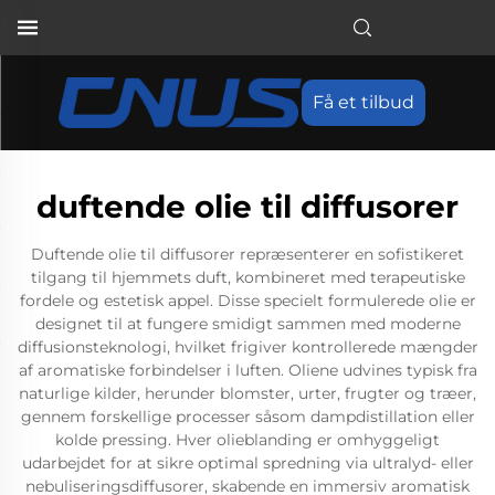
Få et tilbud
duftende olie til diffusorer
Duftende olie til diffusorer repræsenterer en sofistikeret
tilgang til hjemmets duft, kombineret med terapeutiske
fordele og estetisk appel. Disse specielt formulerede olie er
designet til at fungere smidigt sammen med moderne
diffusionsteknologi, hvilket frigiver kontrollerede mængder
af aromatiske forbindelser i luften. Oliene udvines typisk fra
naturlige kilder, herunder blomster, urter, frugter og træer,
gennem forskellige processer såsom dampdistillation eller
kolde pressing. Hver olieblanding er omhyggeligt
udarbejdet for at sikre optimal spredning via ultralyd- eller
nebuliseringsdiffusorer, skabende en immersiv aromatisk