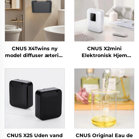
CNUS X4Twins ny
CNUS X2mini
model diffuser æterisk
Elektronisk Hjem
olie Engros luftfrisker
Vandløs Duft Diffuser
til butikskontor
Machine Air Duft Oil
Smart Aroma Diffuser
Machine
CNUS X2S Uden vand
CNUS Original Eau de