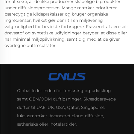
for at sikre, at de ikke producerer skadelige biprodukter
under diffusionsprocessen. Mange mærker prioriterer
bæredygtige kildepraksisser og bruger organiske
ingredienser, hvilket gør dem til en miljøvenlig
valgmulighed for bevidste forbrugere. Fraværet af aerosol-
drevsstof og syntetiske udfyldninger betyder, at disse olier
har minimal miljøpåvirkning, samtidig med at de giver
overlegne duftresultater.
Global leder inden for forskning og udvikling
samt OEM/ODM duftløsninger. Skræddersyede
dufter til UAE, UK, USA, Qatar, Singapores
luksusmærker. Avanceret cloud-diffusion,
ætheriske olier, hotelartikler.