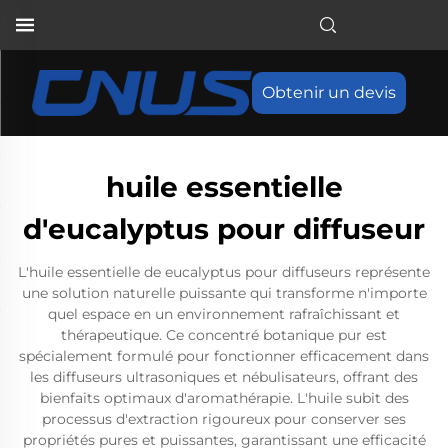
Obtenir un devis
huile essentielle
d'eucalyptus pour diffuseur
L'huile essentielle de eucalyptus pour diffuseurs représente
une solution naturelle puissante qui transforme n'importe
quel espace en un environnement rafraîchissant et
thérapeutique. Ce concentré botanique pur est
spécialement formulé pour fonctionner efficacement dans
les diffuseurs ultrasoniques et nébulisateurs, offrant des
bienfaits optimaux d'aromathérapie. L'huile subit des
processus d'extraction rigoureux pour conserver ses
propriétés pures et puissantes, garantissant une efficacité