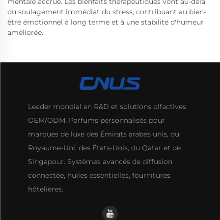
mentale accrue. Les bienfaits thérapeutiques vont au-delà
du soulagement immédiat du stress, contribuant au bien-
être émotionnel à long terme et à une stabilité d'humeur
améliorée.
Leader mondial en R&D et solutions olfactives
OEM/ODM. Parfums personnalisés pour
marques de luxe des Émirats arabes unis, du
Royaume-Uni, des États-Unis, du Qatar et de
Singapour. Systèmes avancés de diffusion
connectée, huiles essentielles, fournitures
hôtelières.