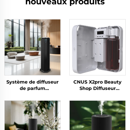
nouveaux produits
Système de diffuseur
CNUS X2pro Beauty
de parfum
Shop Diffuseur
désodorisant pour
d'arômes
salle de bain/bureau
professionnel et
d'hôtel/salle de bain
commercial pour
commerciale CNUS
parfums, huiles
S3000TF
essentielles et
parfums d'hôtel