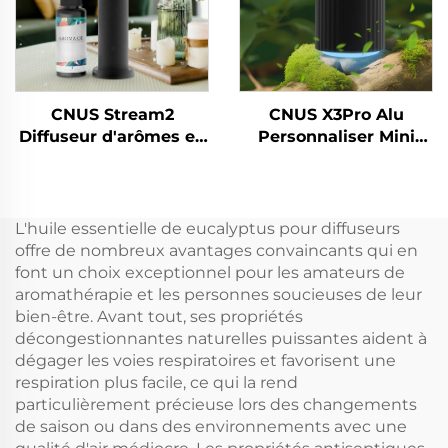
CNUS Stream2
CNUS X3Pro Alu
Diffuseur d'arômes en
Personnaliser Mini
alliage d'aluminium à
Portable 8 Parfums
brancher 150 ml avec
Engrenage Corps En
brume froide et
Aluminium 10ML Huile
contrôle intelligent
Parfumée Sans Eau
L'huile essentielle de eucalyptus pour diffuseurs
sans fil WIFI
Diffuseur D'arômes De
offre de nombreux avantages convaincants qui en
Voiture
font un choix exceptionnel pour les amateurs de
aromathérapie et les personnes soucieuses de leur
bien-être. Avant tout, ses propriétés
décongestionnantes naturelles puissantes aident à
dégager les voies respiratoires et favorisent une
respiration plus facile, ce qui la rend
particulièrement précieuse lors des changements
de saison ou dans des environnements avec une