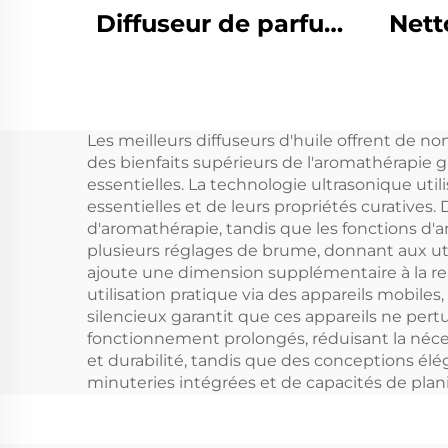
Diffuseur de parfum
Nett
électronique sans
pre
eau pour la maison
Pa
Machine de diffuseur
Les meilleurs diffuseurs d'huile offrent de 
d'arôme intelligent
esse
des bienfaits supérieurs de l'aromathérapie 
d'huile parfumée
Raf
essentielles. La technologie ultrasonique util
essentielles et de leurs propriétés curatives
d'air
Mac
d'aromathérapie, tandis que les fonctions d'
plusieurs réglages de brume, donnant aux util
ajoute une dimension supplémentaire à la rel
utilisation pratique via des appareils mobile
silencieux garantit que ces appareils ne per
fonctionnement prolongés, réduisant la néces
et durabilité, tandis que des conceptions él
minuteries intégrées et de capacités de plani