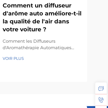
Comment un diffuseur
Qu
d'arôme auto améliore-t-il
né
la qualité de l'air dans
ma
votre voiture ?
co
d'a
Comment les Diffuseurs
lo
d'Aromathérapie Automatiques
Améliorent la Qualité de
Les 
VOIR PLUS
l'AirÉlimination des Odeurs
mai
DésagréablesIl suffit d'ajouter une
leur
huile essentielle dans le flacon en
VOI
d'i
verre, et ce désodorisant
dif
automatique libère un parfum pour
appa
éliminer les mauvaises odeurs.
des 
Contrairement aux désodorisants
bure
classiques, ils utilisent des