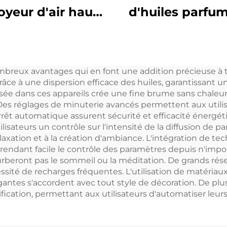
oyeur d'air haute
d'huiles parfu
ssion pour hôtel
sans eau 250 ml
rfum Nettoyant
batterie
pour huiles
Désodorisant po
nombreux avantages qui en font une addition précieuse à 
ntielles Parfums
maison
grâce à une dispersion efficace des huiles, garantissant
raîchisseur d'air
isée dans ces appareils crée une fine brume sans chaleur, 
. Des réglages de minuterie avancés permettent aux utili
hine de parfum
arrêt automatique assurent sécurité et efficacité éner
d'air
isateurs un contrôle sur l'intensité de la diffusion de p
axation et à la création d'ambiance. L'intégration de te
s, rendant facile le contrôle des paramètres depuis n'im
turberont pas le sommeil ou la méditation. De grands rés
sité de recharges fréquentes. L'utilisation de matériaux
égantes s'accordent avec tout style de décoration. De 
fication, permettant aux utilisateurs d'automatiser leur