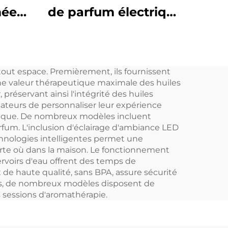
mées
de parfum électrique
 avec
professionnel et
commercial Diffuseur
ur la
d'huiles parfumées
tout espace. Premièrement, ils fournissent
pour tour d'arômes
 une valeur thérapeutique maximale des huiles
préservant ainsi l'intégrité des huiles
sateurs de personnaliser leur expérience
gétique. De nombreux modèles incluent
arfum. L'inclusion d'éclairage d'ambiance LED
chnologies intelligentes permet une
porte où dans la maison. Le fonctionnement
ervoirs d'eau offrent des temps de
 de haute qualité, sans BPA, assure sécurité
plus, de nombreux modèles disposent de
s sessions d'aromathérapie.