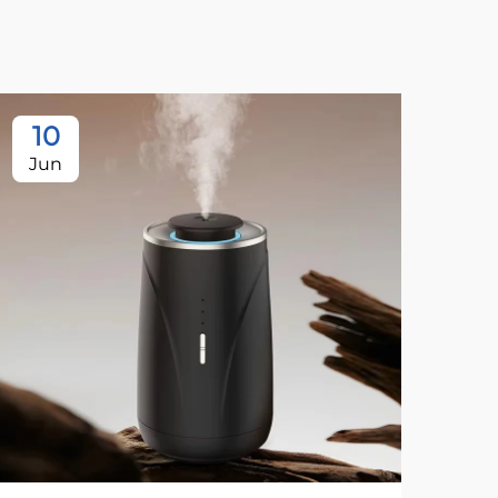
10
1
Jun
Ju