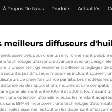
À Propos De Nous
Produits
Actualités
C
s meilleurs diffuseurs d'hui
areils essentiels pour créer un environnement paisible e
une technologie ultrasonore avancée avec un design élé
appareils présentent généralement différents réglages de
a sécurité. Les diffuseurs modernes incluent souvent un
ilisateurs de créer l'ambiance parfaite. Les modèles les
distance via des applications mobiles et une compatibi
varie généralement entre 100ml et 500ml, fournissant un
ent une opération ultra-silencieuse, les rendant adapté
iaux sans BPA et incorporent une technologie d'atomisat
es huiles essentielles tout en les dispersant efficaceme