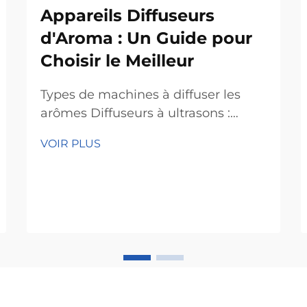
Appareils Diffuseurs
d'Aroma : Un Guide pour
Choisir le Meilleur
Types de machines à diffuser les
arômes Diffuseurs à ultrasons :
Humidité et parfum subtil pour les
VOIR PLUS
chambres Les diffuseurs à ultrasons
fonctionnent en créant de
minuscules vibrations qui
propagent les huiles essentielles
dans l'air, accomplissant en fait
deux choses à la fois. Ce qui se
passe à l'inté...