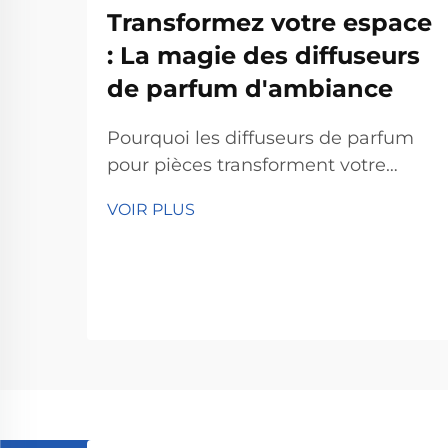
Transformez votre espace
: La magie des diffuseurs
de parfum d'ambiance
Pourquoi les diffuseurs de parfum
pour pièces transforment votre
espace Amélioration de l'humeur et
VOIR PLUS
réduction du stress Selon les
psychologues, les diffuseurs de
parfum pour pièces aident vraiment
à améliorer l'humeur et à réduire le
stress grâce à l'effet des odeurs sur
nous. Les personnes qui sentent la
lavande...