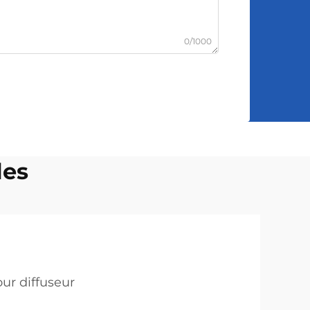
0/1000
les
our diffuseur