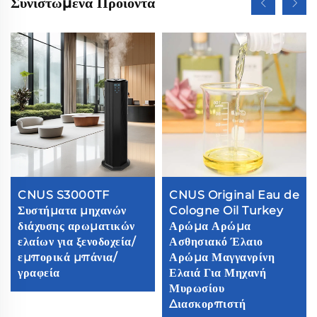
Συνιστώμενα Προϊόντα
CNUS S3000TF
CNUS Original Eau de
Συστήματα μηχανών
Cologne Oil Turkey
διάχυσης αρωματικών
Αρώμα Αρώμα
ελαίων για ξενοδοχεία/
Ασθησιακό Έλαιο
εμπορικά μπάνια/
Αρώμα Μαγγανρίνη
γραφεία
Ελαιά Για Μηχανή
Μυρωσίου
Διασκορπιστή