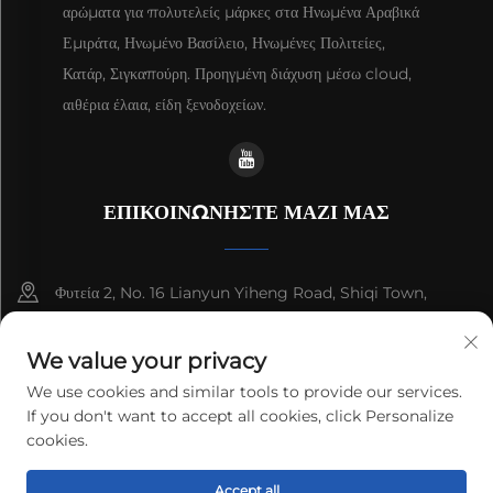
αρώματα για πολυτελείς μάρκες στα Ηνωμένα Αραβικά
Εμιράτα, Ηνωμένο Βασίλειο, Ηνωμένες Πολιτείες,
Κατάρ, Σιγκαπούρη. Προηγμένη διάχυση μέσω cloud,
αιθέρια έλαια, είδη ξενοδοχείων.
ΕΠΙΚΟΙΝΩΝΗΣΤΕ ΜΑΖΙ ΜΑΣ
Φυτεία 2, No. 16 Lianyun Yiheng Road, Shiqi Town,
Guangzhou, Guangdong, China
We value your privacy
+86-13192436782
We use cookies and similar tools to provide our services.
If you don't want to accept all cookies, click Personalize
[email protected]
cookies.
Accept all
Δικαιώματα πνευματικής ιδιοκτησίας © 2025 cnus tech (guangdong)