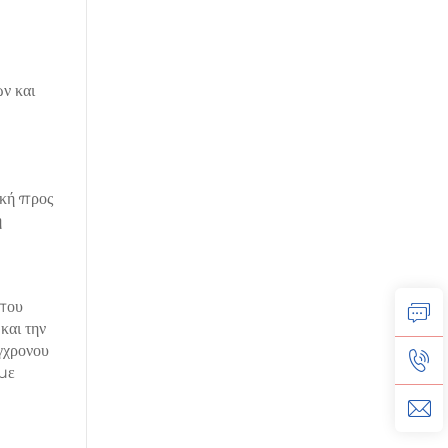
ν και
ική προς
η
 που
και την
γχρονου
ύμε