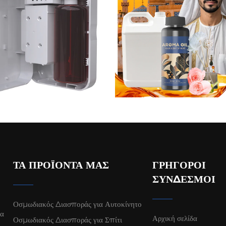
ΤΑ ΠΡΟΪΌΝΤΑ ΜΑΣ
ΓΡΉΓΟΡΟΙ
ΣΎΝΔΕΣΜΟΙ
Οσμωδιακός Διασποράς για Αυτοκίνητο
α
Αρχική σελίδα
Οσμωδιακός Διασποράς για Σπίτι